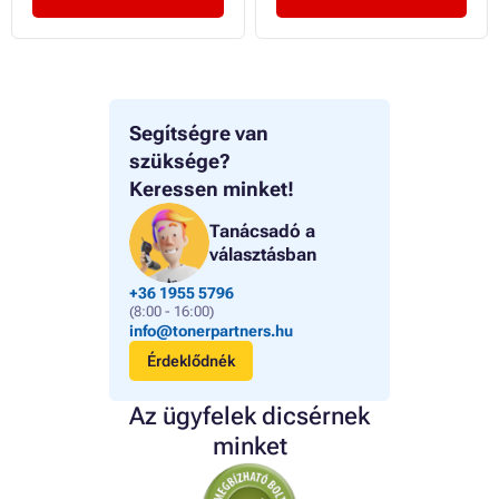
Segítségre van
szüksége?
Keressen minket!
Tanácsadó a
választásban
+36 1955 5796
(8:00 - 16:00)
info@tonerpartners.hu
Érdeklődnék
Az ügyfelek dicsérnek
minket