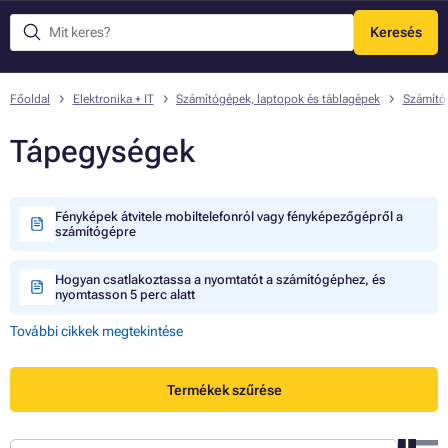
Keresés
Menü
Főoldal
Elektronika + IT
Számítógépek, laptopok és táblagépek
Számító
Tápegységek
Fényképek átvitele mobiltelefonról vagy fényképezőgépről a
számítógépre
Hogyan csatlakoztassa a nyomtatót a számítógéphez, és
nyomtasson 5 perc alatt
További cikkek megtekintése
Termékek szűrése