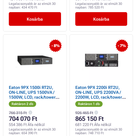
Legalacsonyabb ár az elmúlt 30
Legalacsonyabb ár az elmúlt 30
napban:
434 470 Ft
napban:
785 520 Ft
Kosárba
Kosárba
- 8%
- 7%
Eaton 9PX 1500i RT2U,
Eaton 9PX 2200i RT2U,
ON-LINE, UPS 1500VA /
ON-LINE, UPS 2200VA /
1500W, LCD, rack/tower
2200W, LCD, rack/tower
(megvásárolható
(megvásárolható
Raktáron 2 db
Raktáron 1 db
9PXEBM48RT2U)
9PXEBM72RT2U)
766 315 Ft
926 465 Ft
704 070 Ft
865 150 Ft
554 386 Ft Áfa nélkül
681 220 Ft Áfa nélkül
Legalacsonyabb ár az elmúlt 30
Legalacsonyabb ár az elmúlt 30
napban:
654 390 Ft
napban:
748 710 Ft