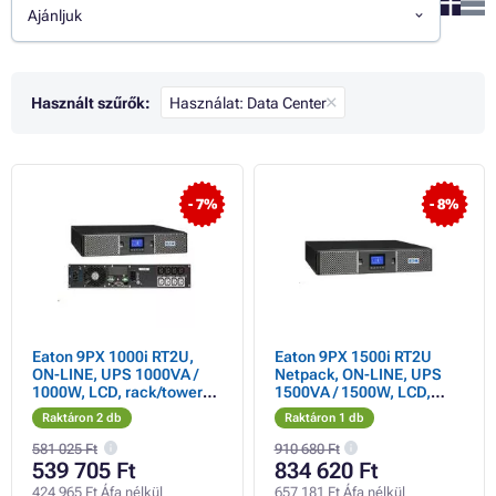
Ajánljuk
Használt szűrők:
Használat: Data Center
- 7%
- 8%
Eaton 9PX 1000i RT2U,
Eaton 9PX 1500i RT2U
ON-LINE, UPS 1000VA /
Netpack, ON-LINE, UPS
1000W, LCD, rack/tower
1500VA / 1500W, LCD,
(megvásárolható
rack/tower, LAN kártya
Raktáron 2 db
Raktáron 1 db
9PXEBM48RT2U)
(megvásárolható
9PXEBM48RT2U)
581 025 Ft
910 680 Ft
539 705 Ft
834 620 Ft
424 965 Ft Áfa nélkül
657 181 Ft Áfa nélkül