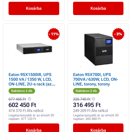
Kosárba
Kosárba
- 11%
- 3%
Eaton 9SX1500IR, UPS
Eaton 9SX700I, UPS
1500 VA / 1350 W, LCD,
700VA / 630W, LCD, ON-
ON-LINE, 2U-s rack (az
LINE, torony, torony
EBM 9SXEBM48R
Raktáron 2 db
Raktáron 2 db
kiegészítőként
megvásárolható)
677 465 Ft
326 740 Ft
602 450 Ft
316 495 Ft
474 370 Ft Áfa nélkül
249 209 Ft Áfa nélkül
Legalacsonyabb ár az elmúlt 30
Legalacsonyabb ár az elmúlt 30
napban:
477 120 Ft
napban:
283 880 Ft
Kosárba
Kosárba