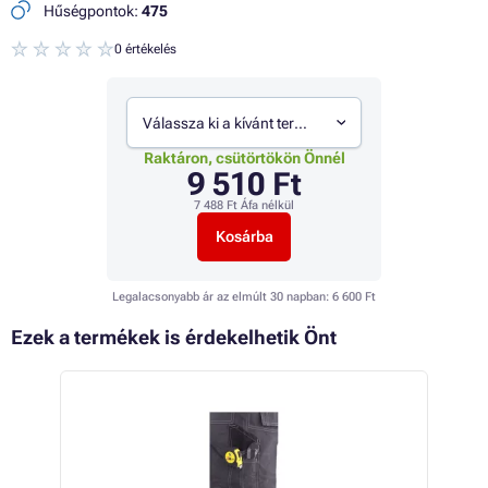
Hűségpontok:
475
0 értékelés
Válassza ki a kívánt termékváltozatot
Raktáron, csütörtökön Önnél
9 510 Ft
7 488 Ft
Áfa nélkül
Kosárba
Legalacsonyabb ár az elmúlt 30 napban:
6 600 Ft
Ezek a termékek is érdekelhetik Önt