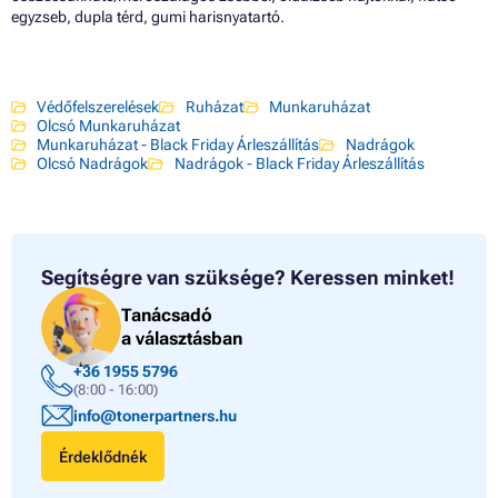
egyzseb, dupla térd, gumi harisnyatartó.
Védőfelszerelések
Ruházat
Munkaruházat
Olcsó Munkaruházat
Munkaruházat - Black Friday Árleszállítás
Nadrágok
Olcsó Nadrágok
Nadrágok - Black Friday Árleszállítás
Segítségre van szüksége?
Keressen minket!
Tanácsadó
a választásban
+36 1955 5796
(8:00 - 16:00)
info@tonerpartners.hu
Érdeklődnék