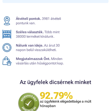
Átvételi pontok.
3981 átvételi
pontunk van.
Széles választék.
Több mint
38000 terméket kínálunk.
Nálunk van ideje.
Az árut 30
napon belül visszaküldheti.
Megjutalmazzuk Önt.
Minden
vásárlás után hűségpontot kap.
Az ügyfelek dicsérnek minket
92.79%
az ügyfeleink elégedettsége a múlt
hónapban