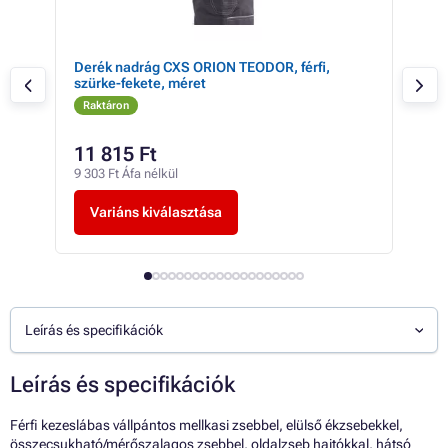
ke -
Derék nadrág CXS ORION TEODOR, férfi,
Ker
szürke-fekete, méret
szü
Raktáron
Ra
11 815 Ft
8 
9 303 Ft Áfa nélkül
6 96
Variáns kiválasztása
V
Leírás és specifikációk
Leírás és specifikációk
Férfi kezeslábas vállpántos mellkasi zsebbel, elülső ékzsebekkel,
összecsukható/mérőszalagos zsebbel, oldalzseb hajtókkal, hátsó