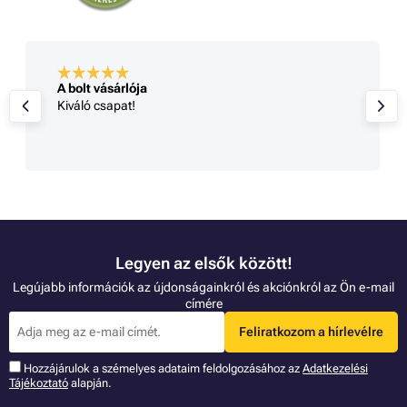
A bolt vásárlója
Kiváló csapat!
Legyen az elsők között!
Legújabb információk az újdonságainkról és akciónkról az Ön e-mail
címére
Feliratkozom a hírlevélre
Hozzájárulok a szémelyes adataim feldolgozásához az
Adatkezelési
Tájékoztató
alapján.