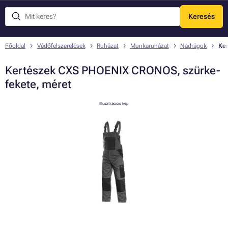
Keresés
Menü
Főoldal
Védőfelszerelések
Ruházat
Munkaruházat
Nadrágok
Ker
Kertészek CXS PHOENIX CRONOS, szürke-
fekete, méret
Illusztrációs kép