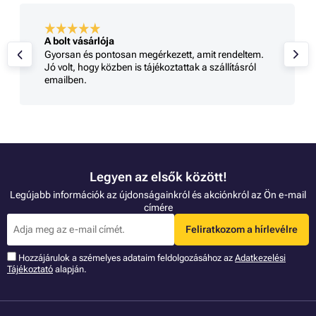
A bolt vásárlója
Gyorsan és pontosan megérkezett, amit rendeltem.
Jó volt, hogy közben is tájékoztattak a szállításról
emailben.
Legyen az elsők között!
Legújabb információk az újdonságainkról és akciónkról az Ön e-mail
címére
Feliratkozom a hírlevélre
Hozzájárulok a szémelyes adataim feldolgozásához az
Adatkezelési
Tájékoztató
alapján.