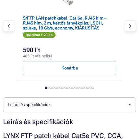
OH
S/FTP LAN patchkabel, Cat.6a, RJ45 hím –
S/F
RJ45 hím, 2 m, kettős árnyékolás, LSOH,
hím,
szürke, 10 Gb/s, economy, KIÁRUSÍTÁS
Gb/
Raktáron > 20 db
Rak
590 Ft
45
465 Ft Áfa nélkül
354 
Kosárba
Leírás és specifikációk
Leírás és specifikációk
LYNX FTP patch kábel Cat5e PVC, CCA,