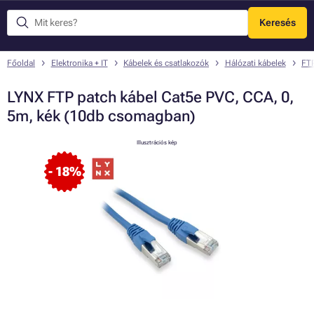
Keresés
Menü
Főoldal
Elektronika + IT
Kábelek és csatlakozók
Hálózati kábelek
FTP
LYNX FTP patch kábel Cat5e PVC, CCA, 0,
5m, kék (10db csomagban)
Illusztrációs kép
- 18%