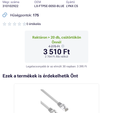
Megr. száma
OEM
Gyártó
310102922
LX-FTP5E-0050-BLUE
LYNX CS
Hűségpontok:
175
0 értékelés
Raktáron > 20 db, csütörtökön
Önnél
4 275 Ft
3 510 Ft
2 764 Ft
Áfa nélkül
Legalacsonyabb ár az elmúlt 30 napban:
3 395 Ft
Ezek a termékek is érdekelhetik Önt
 13%