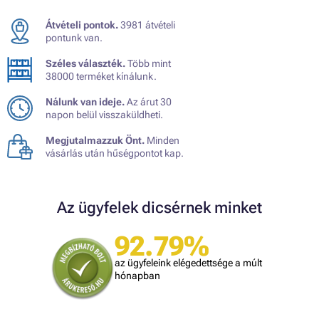
Átvételi pontok.
3981 átvételi
pontunk van.
Széles választék.
Több mint
38000 terméket kínálunk.
Nálunk van ideje.
Az árut 30
napon belül visszaküldheti.
Megjutalmazzuk Önt.
Minden
vásárlás után hűségpontot kap.
Az ügyfelek dicsérnek minket
92.79%
az ügyfeleink elégedettsége a múlt
hónapban