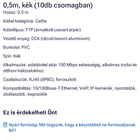
0,5m, kék (10db csomagban)
Hossz: 0,5 m
Kábel kategória: Cat5e
Kábeltípus: FTP (árnyékolt csavart érpár)
Vezető anyag: CCA (rézzel bevont alumínium)
Burkolat: PVC
Szín: Kék
Alkalmazás: adatátvitel akár 100 Mbps sebességig, alkalmas irodai és
otthoni hálózatokhoz
Csatlakozók: RJ45 (8P8C), forrasztott
Kompatibilitás: 10/100Base-T Ethernet, VoIP, IP-kamerák, nyomtatók,
útválasztók, kapcsolók
Ez is érdekelheti Önt
Nyári forróság: Mit tegyünk, hogy a készülékek ne forrósodjanak
fel?