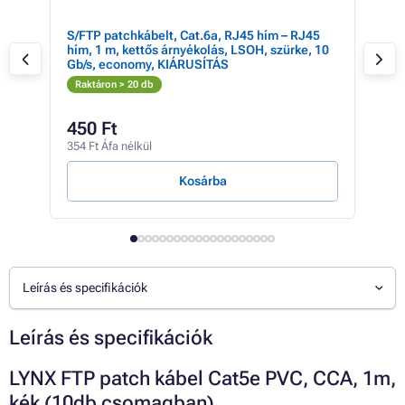
15m
S/FTP patchkábelt, Cat.6a, RJ45 hím – RJ45
S/F
hím, 1 m, kettős árnyékolás, LSOH, szürke, 10
RJ4
Gb/s, economy, KIÁRUSÍTÁS
szü
Raktáron > 20 db
Rak
450 Ft
59
354 Ft Áfa nélkül
465 
Kosárba
Leírás és specifikációk
Leírás és specifikációk
LYNX FTP patch kábel Cat5e PVC, CCA, 1m,
kék (10db csomagban)