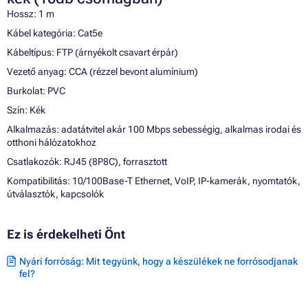
Hossz: 1 m
Kábel kategória: Cat5e
Kábeltípus: FTP (árnyékolt csavart érpár)
Vezető anyag: CCA (rézzel bevont alumínium)
Burkolat: PVC
Szín: Kék
Alkalmazás: adatátvitel akár 100 Mbps sebességig, alkalmas irodai és
otthoni hálózatokhoz
Csatlakozók: RJ45 (8P8C), forrasztott
Kompatibilitás: 10/100Base-T Ethernet, VoIP, IP-kamerák, nyomtatók,
útválasztók, kapcsolók
Ez is érdekelheti Önt
Nyári forróság: Mit tegyünk, hogy a készülékek ne forrósodjanak
fel?