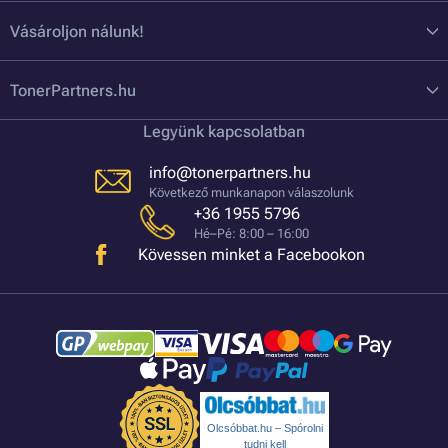
Vásároljon nálunk!
TonerPartners.hu
Legyünk kapcsolatban
info@tonerpartners.hu
Következő munkanapon válaszolunk
+36 1955 5796
Hé–Pé: 8:00 – 16:00
Kövessen minket a Facebookon
Olcsóbbat.hu – Spórolni
tudni kell