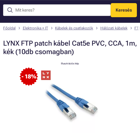
Keresés
Menü
Főoldal
Elektronika + IT
Kábelek és csatlakozók
Hálózati kábelek
FTP
LYNX FTP patch kábel Cat5e PVC, CCA, 1m,
kék (10db csomagban)
Illusztrációs kép
- 18%