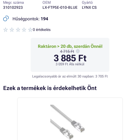
Megr. száma
OEM
Gyártó
310102923
LX-FTP5E-010-BLUE
LYNX CS
Hűségpontok:
194
0 értékelés
Raktáron > 20 db, szerdán Önnél
4 715 Ft
3 885 Ft
3 059 Ft
Áfa nélkül
Legalacsonyabb ár az elmúlt 30 napban:
3 705 Ft
Ezek a termékek is érdekelhetik Önt