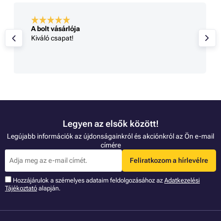
A bolt vásárlója
Kiváló csapat!
Legyen az elsők között!
Legújabb információk az újdonságainkról és akciónkról az Ön e-mail
címére
Feliratkozom a hírlevélre
Hozzájárulok a szémelyes adataim feldolgozásához az
Adatkezelési
Tájékoztató
alapján.