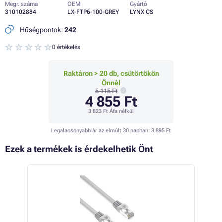
Megr. száma
OEM
Gyártó
310102884
LX-FTP6-100-GREY
LYNX CS
Hűségpontok:
242
0 értékelés
Raktáron > 20 db, csütörtökön
Önnél
5 115 Ft
4 855 Ft
3 823 Ft
Áfa nélkül
Legalacsonyabb ár az elmúlt 30 napban:
3 895 Ft
Ezek a termékek is érdekelhetik Önt