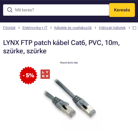
Keresés
Menü
Főoldal
Elektronika + IT
Kábelek és csatlakozók
Hálózati kábelek
FTP
LYNX FTP patch kábel Cat6, PVC, 10m,
szürke, szürke
Illusztrációs kép
- 5%