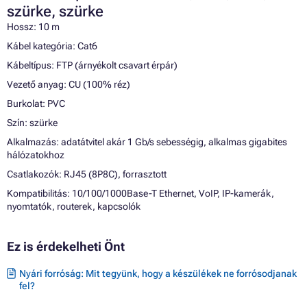
szürke, szürke
Hossz: 10 m
Kábel kategória: Cat6
Kábeltípus: FTP (árnyékolt csavart érpár)
Vezető anyag: CU (100% réz)
Burkolat: PVC
Szín: szürke
Alkalmazás: adatátvitel akár 1 Gb/s sebességig, alkalmas gigabites
hálózatokhoz
Csatlakozók: RJ45 (8P8C), forrasztott
Kompatibilitás: 10/100/1000Base-T Ethernet, VoIP, IP-kamerák,
nyomtatók, routerek, kapcsolók
Ez is érdekelheti Önt
Nyári forróság: Mit tegyünk, hogy a készülékek ne forrósodjanak
fel?