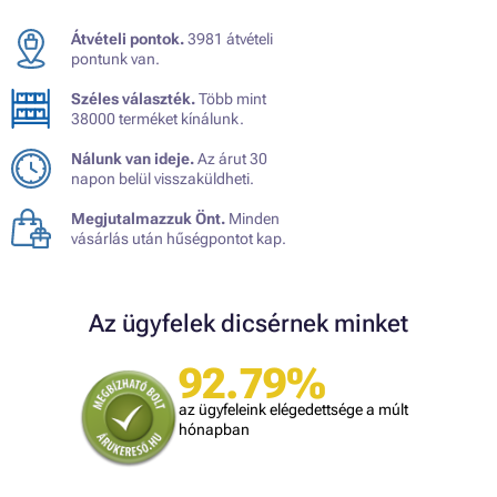
Átvételi pontok.
3981 átvételi
pontunk van.
Széles választék.
Több mint
38000 terméket kínálunk.
Nálunk van ideje.
Az árut 30
napon belül visszaküldheti.
Megjutalmazzuk Önt.
Minden
vásárlás után hűségpontot kap.
Az ügyfelek dicsérnek minket
92.79%
az ügyfeleink elégedettsége a múlt
hónapban