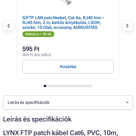
S/FTP LAN patchkabel, Cat.6a, RJ45 hím –
S/F
RJ45 hím, 2 m, kettős árnyékolás, LSOH,
hím,
szürke, 10 Gb/s, economy, KIÁRUSÍTÁS
Gb/
Raktáron > 20 db
Rak
595 Ft
45
469 Ft Áfa nélkül
358 
Kosárba
Leírás és specifikációk
Leírás és specifikációk
LYNX FTP patch kábel Cat6, PVC, 10m,