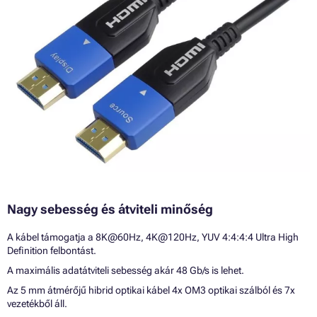
Nagy sebesség és átviteli minőség
A kábel támogatja a 8K@60Hz, 4K@120Hz, YUV 4:4:4:4 Ultra High
Definition felbontást.
A maximális adatátviteli sebesség akár 48 Gb/s is lehet.
Az 5 mm átmérőjű hibrid optikai kábel 4x OM3 optikai szálból és 7x
vezetékből áll.