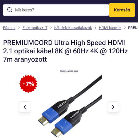
Keresés
Menü
Főoldal
Elektronika + IT
Kábelek és csatlakozók
HDMI kábelek
PREMI
PREMIUMCORD Ultra High Speed HDMI
2.1 optikai kábel 8K @ 60Hz 4K @ 120Hz
7m aranyozott
Illusztrációs kép
- 7%