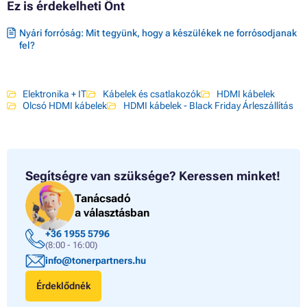
Ez is érdekelheti Önt
Nyári forróság: Mit tegyünk, hogy a készülékek ne forrósodjanak
fel?
Elektronika + IT
Kábelek és csatlakozók
HDMI kábelek
Olcsó HDMI kábelek
HDMI kábelek - Black Friday Árleszállítás
Segítségre van szüksége?
Keressen minket!
Tanácsadó
a választásban
+36 1955 5796
(8:00 - 16:00)
info@tonerpartners.hu
Érdeklődnék