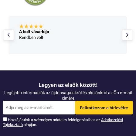
A bolt vásárlója
Rendben volt
Legyen az elsők között!
Legújabb információk az újdonságainkról és akciónkról az Ön e-mail
címére
Feliratkozom a hírlevélre
Hozzájárulok a szémelyes adataim feldolgozásához az
Adatkezelési
Tájékoztató
alapján.