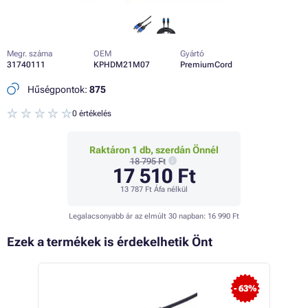
Megr. száma
OEM
Gyártó
31740111
KPHDM21M07
PremiumCord
Hűségpontok:
875
0 értékelés
Raktáron 1 db, szerdán Önnél
18 795 Ft
17 510 Ft
13 787 Ft
Áfa nélkül
Legalacsonyabb ár az elmúlt 30 napban:
16 990 Ft
Ezek a termékek is érdekelhetik Önt
 20%
- 63%