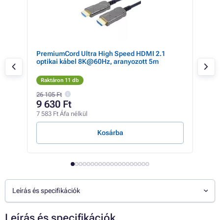
PremiumCord Ultra High Speed HDMI 2.1
Pre
optikai kábel 8K@60Hz, aranyozott 5m
opt
Raktáron 11 db
Rak
26 105 Ft
30 1
9 630 Ft
22
7 583 Ft Áfa nélkül
17 3
Kosárba
Leírás és specifikációk
Leírás és specifikációk