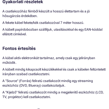
Gyakorlati részletek
A csatlakozóház fémből készült a hosszú élettartam és a jó
hősugárzás érdekében.
A fekete kábel fekete/kék csatlakozóval 7 méter hosszú.
A kábelt papírdobozban szállítjuk, utasításokkal és egy EAN-kóddal
ellátott címkével.
Fontos értesítés
A kábel aktív elektronikát tartalmaz, amely csak egy jelirányban
működik.
A kábelt mindig kikapcsolt készülékekkel és csak a kábelen feltüntetett
irányban szabad csatlakoztatni.
A "Source" (Forrás) feliratú csatlakozót mindig egy streaming
eszközhöz (DVD, Blueray) csatlakoztatjuk.
A "Kijelző" feliratú csatlakozót mindig a megjelenítő eszközhöz (LCD,
TV, projektor) kell csatlakoztatni.