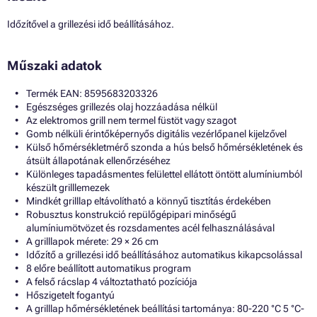
Időzítővel a grillezési idő beállításához.
Műszaki adatok
Termék EAN: 8595683203326
Egészséges grillezés olaj hozzáadása nélkül
Az elektromos grill nem termel füstöt vagy szagot
Gomb nélküli érintőképernyős digitális vezérlőpanel kijelzővel
Külső hőmérsékletmérő szonda a hús belső hőmérsékletének és
átsült állapotának ellenőrzéséhez
Különleges tapadásmentes felülettel ellátott öntött alumíniumból
készült grilllemezek
Mindkét grilllap eltávolítható a könnyű tisztítás érdekében
Robusztus konstrukció repülőgépipari minőségű
alumíniumötvözet és rozsdamentes acél felhasználásával
A grilllapok mérete: 29 × 26 cm
Időzítő a grillezési idő beállításához automatikus kikapcsolással
8 előre beállított automatikus program
A felső rácslap 4 változtatható pozíciója
Hőszigetelt fogantyú
A grilllap hőmérsékletének beállítási tartománya: 80-220 °C 5 °C-