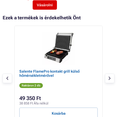
Vásárolni
Ezek a termékek is érdekelhetik Önt
 17%
ző
Salente FlamePro kontakt grill külső
GRI
hőmérsékletmérővel
Raktáron 2 db
Rak
25 4
49 350 Ft
19
38 858 Ft Áfa nélkül
15 1
Kosárba