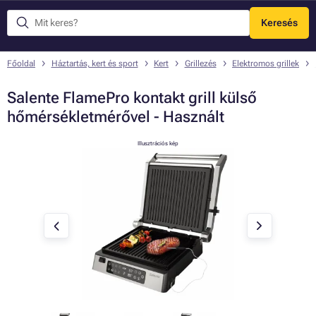
Keresés
Menü
Főoldal
Háztartás, kert és sport
Kert
Grillezés
Elektromos grillek
Salente FlamePro kontakt grill külső
hőmérsékletmérővel - Használt
Illusztrációs kép