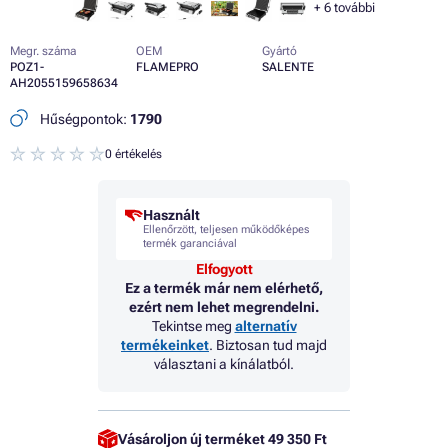
+
6
további
Megr. száma
OEM
Gyártó
POZ1-
FLAMEPRO
SALENTE
AH2055159658634
Hűségpontok:
1790
0 értékelés
Használt
Ellenőrzött, teljesen működőképes
termék garanciával
Elfogyott
Ez a termék már nem elérhető,
ezért nem lehet megrendelni.
Tekintse meg
alternatív
termékeinket
. Biztosan tud majd
választani a kínálatból.
Vásároljon új terméket
49 350 Ft