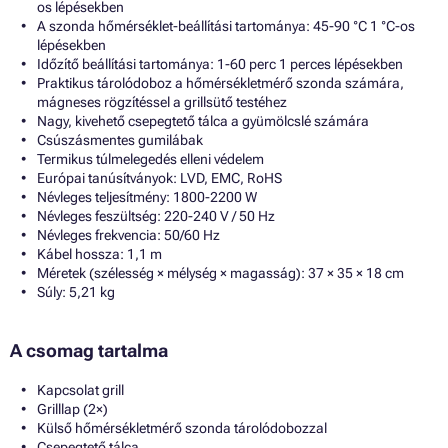
os lépésekben
A szonda hőmérséklet-beállítási tartománya: 45-90 °C 1 °C-os
lépésekben
Időzítő beállítási tartománya: 1-60 perc 1 perces lépésekben
Praktikus tárolódoboz a hőmérsékletmérő szonda számára,
mágneses rögzítéssel a grillsütő testéhez
Nagy, kivehető csepegtető tálca a gyümölcslé számára
Csúszásmentes gumilábak
Termikus túlmelegedés elleni védelem
Európai tanúsítványok: LVD, EMC, RoHS
Névleges teljesítmény: 1800-2200 W
Névleges feszültség: 220-240 V / 50 Hz
Névleges frekvencia: 50/60 Hz
Kábel hossza: 1,1 m
Méretek (szélesség × mélység × magasság): 37 × 35 × 18 cm
Súly: 5,21 kg
A csomag tartalma
Kapcsolat grill
Grilllap (2×)
Külső hőmérsékletmérő szonda tárolódobozzal
Csepegtető tálca