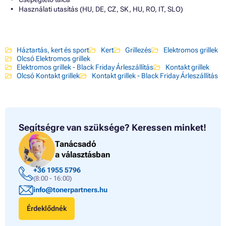
Használati utasítás (HU, DE, CZ, SK, HU, RO, IT, SLO)
Háztartás, kert és sport
Kert
Grillezés
Elektromos grillek
Olcsó Elektromos grillek
Elektromos grillek - Black Friday Árleszállítás
Kontakt grillek
Olcsó Kontakt grillek
Kontakt grillek - Black Friday Árleszállítás
Segítségre van szüksége?
Keressen minket!
Tanácsadó
a választásban
+36 1955 5796
(8:00 - 16:00)
info@tonerpartners.hu
Érdeklődnék