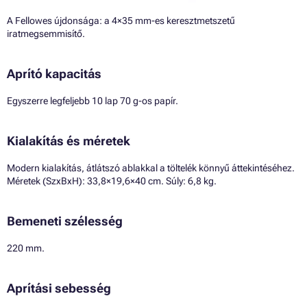
A Fellowes újdonsága: a 4×35 mm-es keresztmetszetű
iratmegsemmisítő.
Aprító kapacitás
Egyszerre legfeljebb 10 lap 70 g-os papír.
Kialakítás és méretek
Modern kialakítás, átlátszó ablakkal a töltelék könnyű áttekintéséhez.
Méretek (SzxBxH): 33,8×19,6×40 cm. Súly: 6,8 kg.
Bemeneti szélesség
220 mm.
Aprítási sebesség