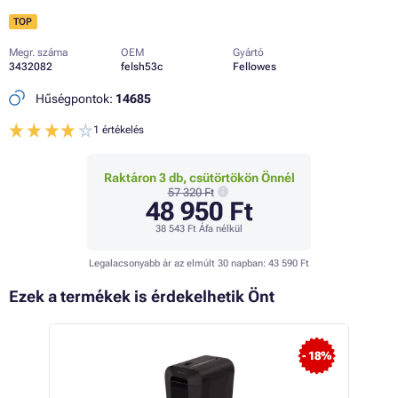
TOP
Megr. száma
OEM
Gyártó
3432082
felsh53c
Fellowes
Hűségpontok:
14685
1 értékelés
Raktáron 3 db, csütörtökön Önnél
57 320 Ft
48 950 Ft
38 543 Ft
Áfa nélkül
Legalacsonyabb ár az elmúlt 30 napban:
43 590 Ft
Ezek a termékek is érdekelhetik Önt
 22%
- 18%