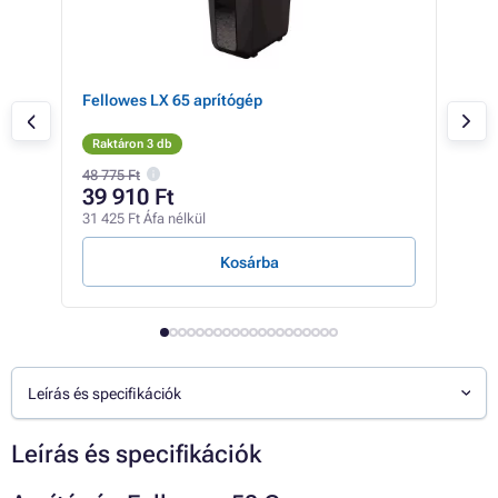
Fellowes LX 65 aprítógép
Fel
lap
Raktáron 3 db
Rak
48 775 Ft
72 9
39 910 Ft
65
31 425 Ft Áfa nélkül
51 3
Kosárba
Leírás és specifikációk
Leírás és specifikációk