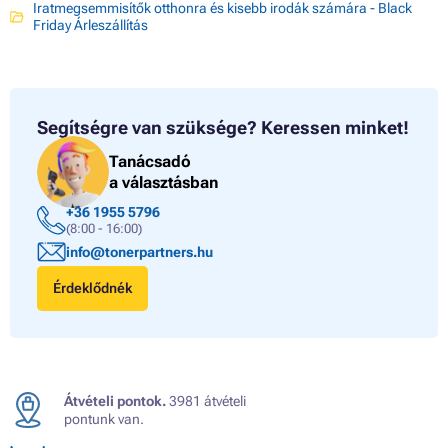
Iratmegsemmisítők otthonra és kisebb irodák számára - Black
Friday Árleszállítás
Segítségre van szüksége?
Keressen minket!
Tanácsadó
a választásban
+36 1955 5796
(8:00 - 16:00)
info@tonerpartners.hu
Érdeklődnék
Átvételi pontok.
3981 átvételi
pontunk van.