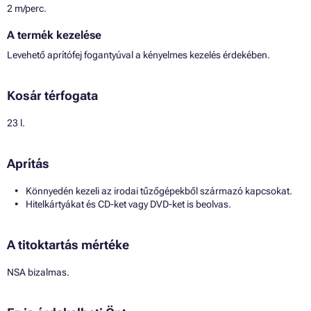
2 m/perc.
A termék kezelése
Levehető aprítófej fogantyúval a kényelmes kezelés érdekében.
Kosár térfogata
23 l.
Aprítás
Könnyedén kezeli az irodai tűzőgépekből származó kapcsokat.
Hitelkártyákat és CD-ket vagy DVD-ket is beolvas.
A titoktartás mértéke
NSA bizalmas.