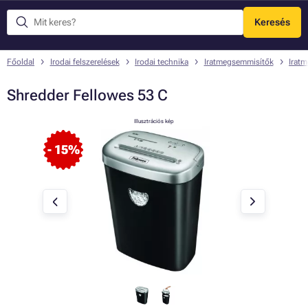
Keresés
Menü
Főoldal
Irodai felszerelések
Irodai technika
Iratmegsemmisítők
Irat
Shredder Fellowes 53 C
Illusztrációs kép
- 15%