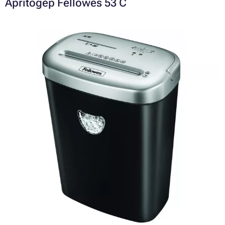
Aprítógép Fellowes 53 C