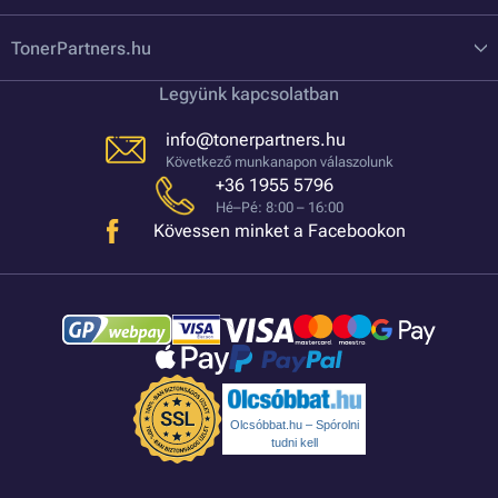
TonerPartners.hu
Legyünk kapcsolatban
info@tonerpartners.hu
Következő munkanapon válaszolunk
+36 1955 5796
Hé–Pé: 8:00 – 16:00
Kövessen minket a Facebookon
Olcsóbbat.hu – Spórolni
tudni kell