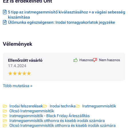
Ez is érdekelheti Önt
5 tipp az iratmegsemmisítő kiválasztásához + a vágási sebesség
kiszámítása
Ülőmunka egészségesen: Irodai tornagyakorlatok jegyzéke
Vélemények
Ellenőrzött vásárló
Hasznos
Nem hasznos
17.4.2024
Több mutatása »
Irodai felszerelések
Irodai technika
Iratmegsemmisítők
Olcsó Iratmegsemmisítők
Iratmegsemmisítők - Black Friday Árleszállítás
Iratmegsemmisítők otthonra és kisebb irodák számára
Olcsó Iratmegsemmisítők otthonra és kisebb irodák számára