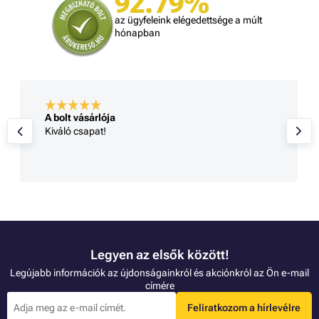
92.79%
az ügyfeleink elégedettsége a múlt
hónapban
A bolt vásárlója
Kiváló csapat!
Legyen az elsők között!
Legújabb információk az újdonságainkról és akciónkról az Ön e-mail
címére
Feliratkozom a hírlevélre