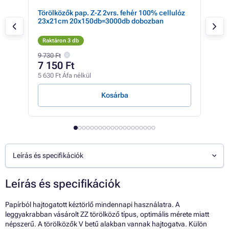
Törölközők pap. Z-Z 2vrs. fehér 100% cellulóz
Törö
23x21cm 20x150db=3000db dobozban
újr
Raktáron 3 db
Rak
9 730 Ft
17 6
7 150 Ft
15
5 630 Ft Áfa nélkül
12 3
Kosárba
Leírás és specifikációk
Leírás és specifikációk
Papírból hajtogatott kéztörlő mindennapi használatra. A
leggyakrabban vásárolt ZZ törölköző típus, optimális mérete miatt
népszerű. A törölközők V betű alakban vannak hajtogatva. Külön