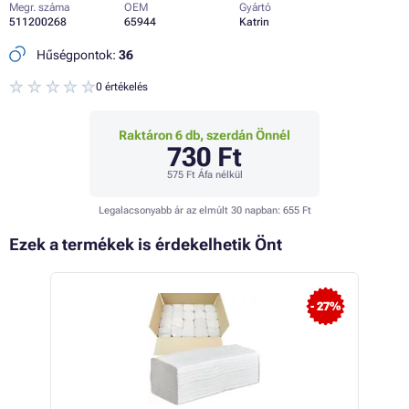
Megr. száma
OEM
Gyártó
511200268
65944
Katrin
Hűségpontok:
36
0 értékelés
Raktáron 6 db, szerdán Önnél
730 Ft
575 Ft
Áfa nélkül
Legalacsonyabb ár az elmúlt 30 napban:
655 Ft
Ezek a termékek is érdekelhetik Önt
- 27%