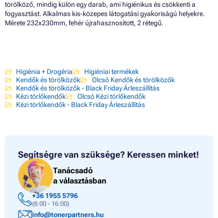
törölköző, mindig külön egy darab, ami higiénikus és csökkenti a
fogyasztást. Alkalmas kis-közepes látogatási gyakoriságú helyekre.
Mérete 232x230mm, fehér újrahasznosított, 2 rétegű.
Higiénia + Drogéria
Higiéniai termékek
Kendők és törölközők
Olcsó Kendők és törölközők
Kendők és törölközők - Black Friday Árleszállítás
Kézi törlőkendők
Olcsó Kézi törlőkendők
Kézi törlőkendők - Black Friday Árleszállítás
Segítségre van szüksége?
Keressen minket!
Tanácsadó
a választásban
+36 1955 5796
(8:00 - 16:00)
info@tonerpartners.hu