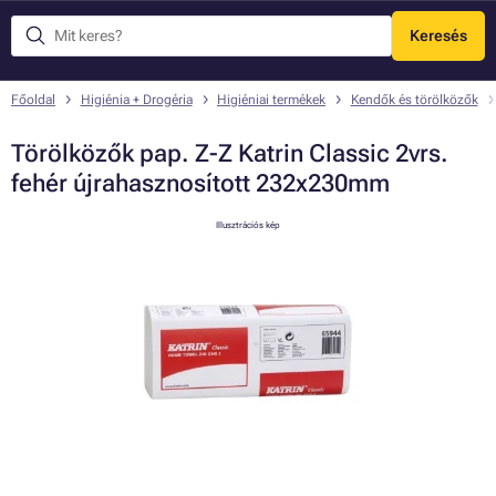
Keresés
Menü
Főoldal
Higiénia + Drogéria
Higiéniai termékek
Kendők és törölközők
Törölközők pap. Z-Z Katrin Classic 2vrs.
fehér újrahasznosított 232x230mm
Illusztrációs kép