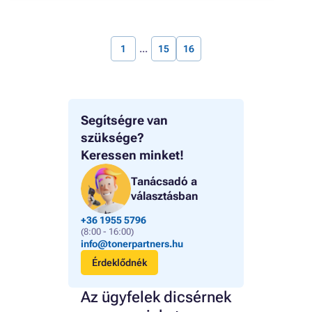
1
15
16
Segítségre van
szüksége?
Keressen minket!
Tanácsadó a
választásban
+36 1955 5796
(8:00 - 16:00)
info@tonerpartners.hu
Érdeklődnék
Az ügyfelek dicsérnek