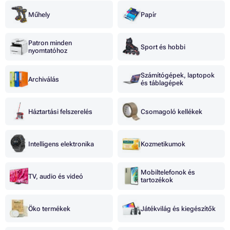
Műhely
Papír
Patron minden
Sport és hobbi
nyomtatóhoz
Számítógépek, laptopok
Archiválás
és táblagépek
Háztartási felszerelés
Csomagoló kellékek
Intelligens elektronika
Kozmetikumok
Mobiltelefonok és
TV, audio és videó
tartozékok
Öko termékek
Játékvilág és kiegészítők