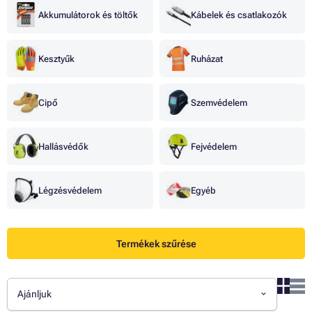
Akkumulátorok és töltők
Kábelek és csatlakozók
Kesztyűk
Ruházat
Cipő
Szemvédelem
Hallásvédők
Fejvédelem
Légzésvédelem
Egyéb
Termékek szűrése
Ajánljuk