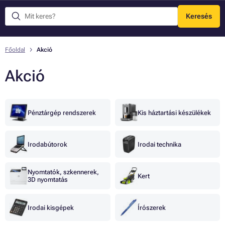
Keresés
Menü
Főoldal
Akció
Akció
Pénztárgép rendszerek
Kis háztartási készülékek
Irodabútorok
Irodai technika
Nyomtatók, szkennerek,
Kert
3D nyomtatás
Irodai kisgépek
Írószerek