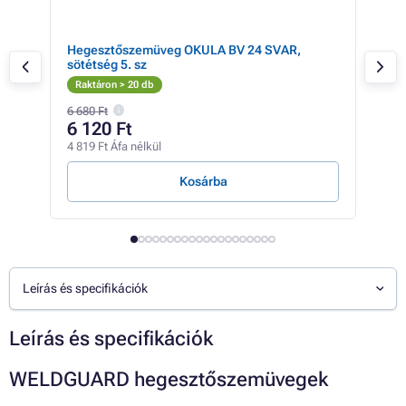
Hegesztőszemüveg OKULA BV 24 SVAR,
Heg
sötétség 5. sz
Raktáron > 20 db
Rak
6 680 Ft
12 8
6 120 Ft
12
4 819 Ft Áfa nélkül
9 66
Kosárba
Leírás és specifikációk
Leírás és specifikációk
WELDGUARD hegesztőszemüvegek