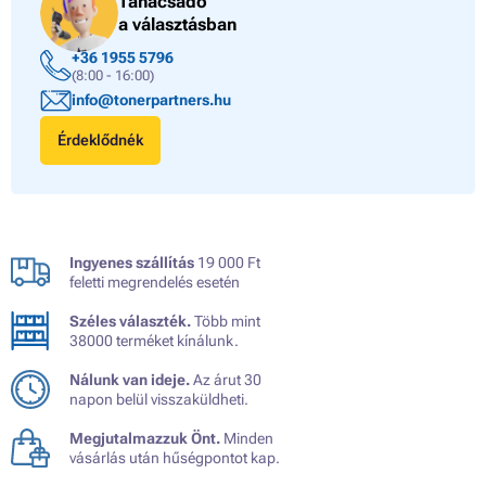
Tanácsadó
a választásban
+36 1955 5796
(8:00 - 16:00)
info@tonerpartners.hu
Érdeklődnék
Ingyenes szállítás
19 000 Ft
feletti megrendelés esetén
Széles választék.
Több mint
38000 terméket kínálunk.
Nálunk van ideje.
Az árut 30
napon belül visszaküldheti.
Megjutalmazzuk Önt.
Minden
vásárlás után hűségpontot kap.