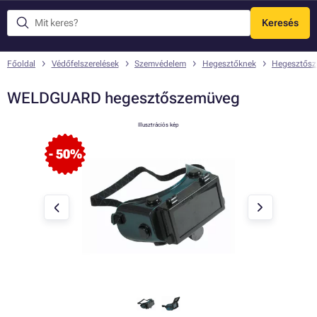
Keresés
Menü
Főoldal
Védőfelszerelések
Szemvédelem
Hegesztőknek
Hegesztős
WELDGUARD hegesztőszemüveg
Illusztrációs kép
- 50%