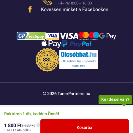
Hé–Pé: 8:00 – 16:00
Kövessen minket a Facebookon
Olcsóbbat.hu – Spórolni
tudni kell
© 2026 TonerPartners.hu
Kérdése van?
Raktáron 1 db, kedden Önnél
1 800 Ft
3 620 Ft
Kosárba
1 417 Ft
Áfa nélkül