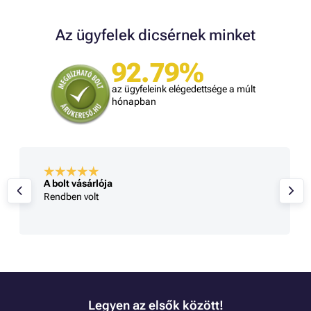
Az ügyfelek dicsérnek minket
92.79%
az ügyfeleink elégedettsége a múlt
hónapban
A bolt vásárlója
Rendben volt
Legyen az elsők között!