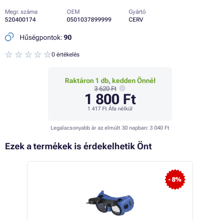
Megr. száma
OEM
Gyártó
520400174
0501037899999
CERV
Hűségpontok:
90
0 értékelés
Raktáron 1 db, kedden Önnél
3 620 Ft
1 800 Ft
1 417 Ft
Áfa nélkül
Legalacsonyabb ár az elmúlt 30 napban:
3 040 Ft
Ezek a termékek is érdekelhetik Önt
- 8%