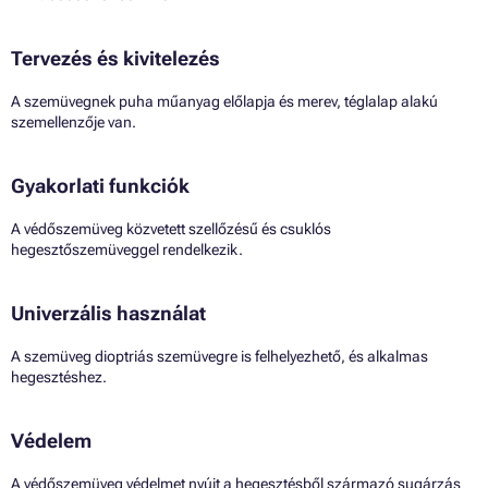
Tervezés és kivitelezés
A szemüvegnek puha műanyag előlapja és merev, téglalap alakú
szemellenzője van.
Gyakorlati funkciók
A védőszemüveg közvetett szellőzésű és csuklós
hegesztőszemüveggel rendelkezik.
Univerzális használat
A szemüveg dioptriás szemüvegre is felhelyezhető, és alkalmas
hegesztéshez.
Védelem
A védőszemüveg védelmet nyújt a hegesztésből származó sugárzás