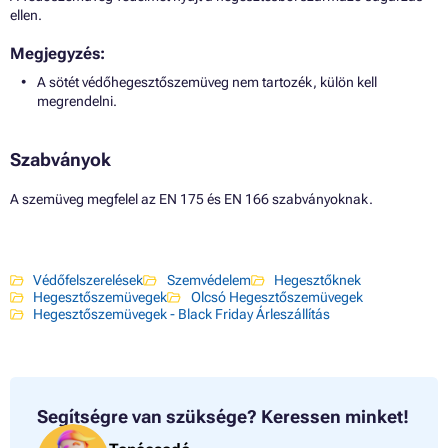
ellen.
Megjegyzés:
A sötét védőhegesztőszemüveg nem tartozék, külön kell
megrendelni.
Szabványok
A szemüveg megfelel az EN 175 és EN 166 szabványoknak.
Védőfelszerelések
Szemvédelem
Hegesztőknek
Hegesztőszemüvegek
Olcsó Hegesztőszemüvegek
Hegesztőszemüvegek - Black Friday Árleszállítás
Segítségre van szüksége?
Keressen minket!