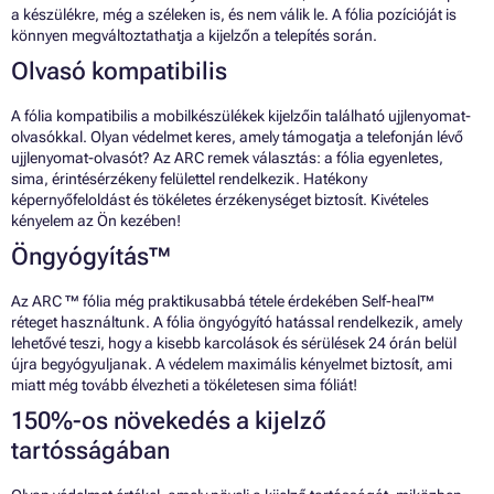
a készülékre, még a széleken is, és nem válik le. A fólia pozícióját is
könnyen megváltoztathatja a kijelzőn a telepítés során.
Olvasó kompatibilis
A fólia kompatibilis a mobilkészülékek kijelzőin található ujjlenyomat-
olvasókkal. Olyan védelmet keres, amely támogatja a telefonján lévő
ujjlenyomat-olvasót? Az ARC remek választás: a fólia egyenletes,
sima, érintésérzékeny felülettel rendelkezik. Hatékony
képernyőfeloldást és tökéletes érzékenységet biztosít. Kivételes
kényelem az Ön kezében!
Öngyógyítás™
Az ARC ™ fólia még praktikusabbá tétele érdekében Self-heal™
réteget használtunk. A fólia öngyógyító hatással rendelkezik, amely
lehetővé teszi, hogy a kisebb karcolások és sérülések 24 órán belül
újra begyógyuljanak. A védelem maximális kényelmet biztosít, ami
miatt még tovább élvezheti a tökéletesen sima fóliát!
150%-os növekedés a kijelző
tartósságában