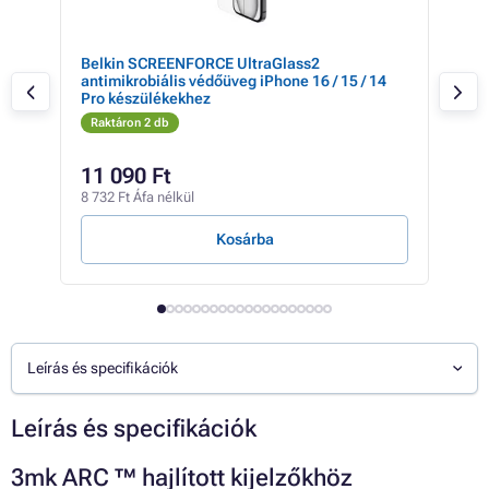
Belkin SCREENFORCE UltraGlass2
3mk
antimikrobiális védőüveg iPhone 16 / 15 / 14
Pro készülékekhez
Raktáron 2 db
Rak
2 04
11 090 Ft
1 
8 732 Ft Áfa nélkül
1 16
Kosárba
Leírás és specifikációk
Leírás és specifikációk
3mk ARC ™ hajlított kijelzőkhöz