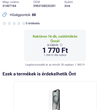
Megr. száma
OEM
Gyártó
31407184
5903108535281
3mk
Hűségpontok:
88
0 értékelés
Raktáron 16 db, csütörtökön
Önnél
3 130 Ft
1 770 Ft
1 394 Ft
Áfa nélkül
Legalacsonyabb ár az elmúlt 30 napban:
1 365 Ft
Ezek a termékek is érdekelhetik Önt
 86%