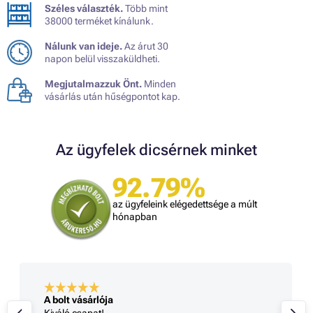
Széles választék.
Több mint
38000 terméket kínálunk.
Nálunk van ideje.
Az árut 30
napon belül visszaküldheti.
Megjutalmazzuk Önt.
Minden
vásárlás után hűségpontot kap.
Az ügyfelek dicsérnek minket
92.79%
az ügyfeleink elégedettsége a múlt
hónapban
A bolt vásárlója
Kiváló csapat!