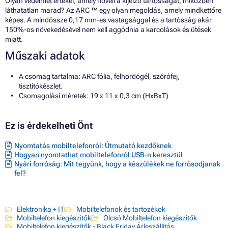
Olyan védelmet értékel, amely növeli a kijelző tartósságát, miközben
láthatatlan marad? Az ARC ™ egy olyan megoldás, amely mindkettőre
képes. A mindössze 0,17 mm-es vastagsággal és a tartósság akár
150%-os növekedésével nem kell aggódnia a karcolások és ütések
miatt.
Műszaki adatok
A csomag tartalma: ARC fólia, felhordógél, szórófej,
tisztítókészlet.
Csomagolási méretek: 19 x 11 x 0,3 cm (HxBxT)
Ez is érdekelheti Önt
Nyomtatás mobiltelefonról: Útmutató kezdőknek
Hogyan nyomtathat mobiltelefonról USB-n keresztül
Nyári forróság: Mit tegyünk, hogy a készülékek ne forrósodjanak
fel?
Elektronika + IT
Mobiltelefonok és tartozékok
Mobiltelefon kiegészítők
Olcsó Mobiltelefon kiegészítők
Mobiltelefon kiegészítők - Black Friday Árleszállítás