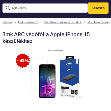
Keresés
Menü
Főoldal
Elektronika + IT
Mobiltelefonok és tartozékok
Mobiltelefon kieg
3mk ARC védőfólia Apple iPhone 15
készülékhez
Illusztrációs kép
- 43%