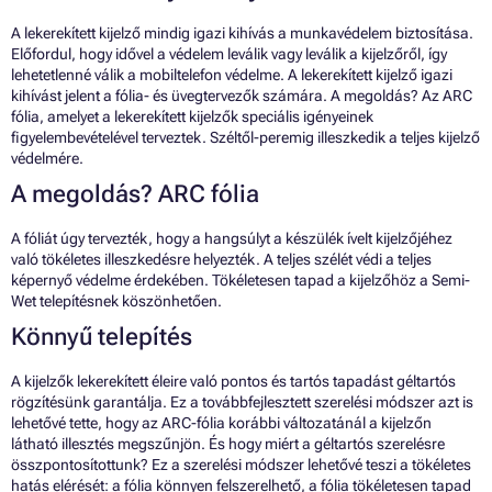
A lekerekített kijelző mindig igazi kihívás a munkavédelem biztosítása.
Előfordul, hogy idővel a védelem leválik vagy leválik a kijelzőről, így
lehetetlenné válik a mobiltelefon védelme. A lekerekített kijelző igazi
kihívást jelent a fólia- és üvegtervezők számára. A megoldás? Az ARC
fólia, amelyet a lekerekített kijelzők speciális igényeinek
figyelembevételével terveztek. Széltől-peremig illeszkedik a teljes kijelző
védelmére.
A megoldás? ARC fólia
A fóliát úgy tervezték, hogy a hangsúlyt a készülék ívelt kijelzőjéhez
való tökéletes illeszkedésre helyezték. A teljes szélét védi a teljes
képernyő védelme érdekében. Tökéletesen tapad a kijelzőhöz a Semi-
Wet telepítésnek köszönhetően.
Könnyű telepítés
A kijelzők lekerekített éleire való pontos és tartós tapadást géltartós
rögzítésünk garantálja. Ez a továbbfejlesztett szerelési módszer azt is
lehetővé tette, hogy az ARC-fólia korábbi változatánál a kijelzőn
látható illesztés megszűnjön. És hogy miért a géltartós szerelésre
összpontosítottunk? Ez a szerelési módszer lehetővé teszi a tökéletes
hatás elérését: a fólia könnyen felszerelhető, a fólia tökéletesen tapad