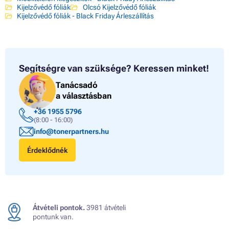
Kijelzővédő fóliák
Olcsó Kijelzővédő fóliák
Kijelzővédő fóliák - Black Friday Árleszállítás
Segítségre van szüksége?
Keressen minket!
Tanácsadó
a választásban
+36 1955 5796
(8:00 - 16:00)
info@tonerpartners.hu
Érdeklődnék
Átvételi pontok.
3981 átvételi
pontunk van.