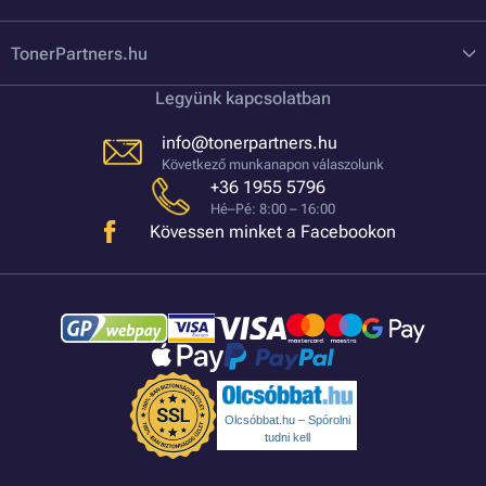
TonerPartners.hu
Legyünk kapcsolatban
info@tonerpartners.hu
Következő munkanapon válaszolunk
+36 1955 5796
Hé–Pé: 8:00 – 16:00
Kövessen minket a Facebookon
Olcsóbbat.hu – Spórolni
tudni kell