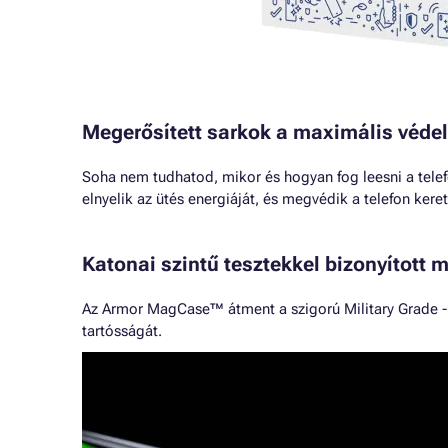
Megerősített sarkok a maximális véde
Soha nem tudhatod, mikor és hogyan fog leesni a tele
elnyelik az ütés energiáját, és megvédik a telefon kere
Katonai szintű tesztekkel bizonyított
Az Armor MagCase™ átment a szigorú Military Grade - 
tartósságát.