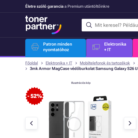
Életre szóló garancia
a Premium utántöltőinkre
Patron minden
Elektronika
nyomtatóhoz
+ IT
Főoldal
Elektronika + IT
Mobiltelefonok és tartozékok
3mk Armor MagCase védőburkolat Samsung Galaxy S26 Ul
Illusztrációs kép
- 52%