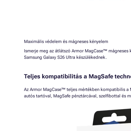
Maximális védelem és mágneses kényelem
Ismerje meg az átlátszó Armor MagCase™ mágneses ki
Samsung Galaxy S26 Ultra készülékednek.
Teljes kompatibilitás a MagSafe techn
Az Armor MagCase™ teljes mértékben kompatibilis a Ma
autós tartóval, MagSafe pénztárcával, szelfibottal és 