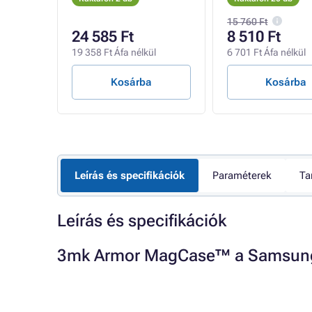
15 760 Ft
24 585 Ft
8 510 Ft
19 358 Ft Áfa nélkül
6 701 Ft Áfa nélkül
Kosárba
Kosárba
Leírás és specifikációk
Paraméterek
Ta
Leírás és specifikációk
3mk Armor MagCase™ a Samsung 