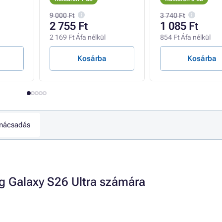
9 000 Ft
3 740 Ft
2 755 Ft
1 085 Ft
2 169 Ft Áfa nélkül
854 Ft Áfa nélkül
Kosárba
Kosárba
nácsadás
Galaxy S26 Ultra számára