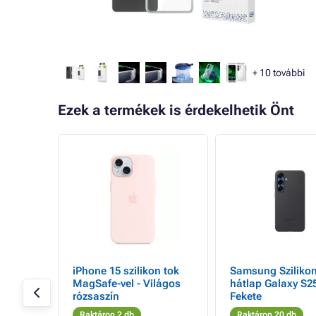
+
10
további
Ezek a termékek is érdekelhetik Önt
- 48%
t
iPhone 15 szilikon tok
Samsung Sziliko
az
MagSafe-vel - Világos
hátlap Galaxy S2
Pro
rózsaszín
Fekete
Raktáron 2 db
Raktáron 20 db