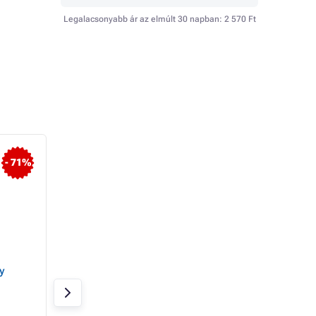
Legalacsonyabb ár az elmúlt 30 napban:
2 570 Ft
- 71%
y
iPhone 15 szilikon tok
ALIGATOR SUPER 
MagSafe-zárral -
tok ALIGATOR S80
Viharkék
Transparent
Raktáron 20 db
Raktáron 2 db