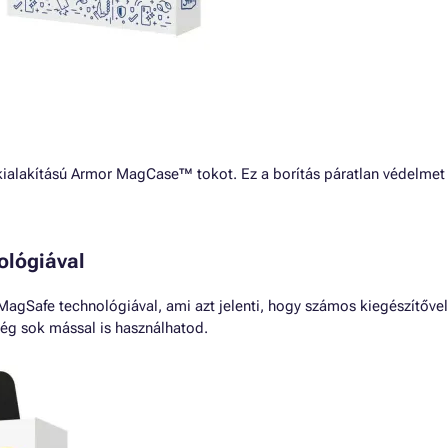
alakítású Armor MagCase™ tokot. Ez a borítás páratlan védelmet 
ológiával
gSafe technológiával, ami azt jelenti, hogy számos kiegészítővel
még sok mással is használhatod.