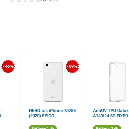
- 46%
- 69%
n
HERO tok iPhone 7/8/SE
AntiUV TPU Galax
5
(2020) EPICO
A14/A14 5G FIXED
Raktáron 1 db
Raktáron 3 db