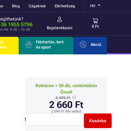
HU
se
Blog
Cégeknek
Elérhetőség
Segíthetünk?
+36 1955 5796
0 Ft
Bejelentkezni
é–Pé: 8:00 – 16:00
ia
Háztartás, kert
Akció
éria
és sport
Raktáron > 20 db, csütörtökön
Önnél
5 495 Ft
2 660 Ft
2 094 Ft
Áfa nélkül
Kosárba