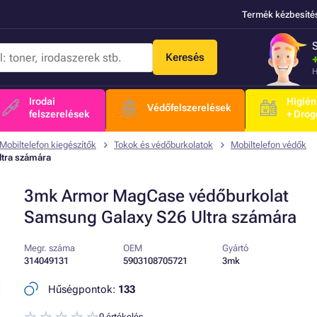
Termék kézbesíté
Keresés
H
Irodai
Higién
Védőfelszerelések
felszerelések
+ Drog
Mobiltelefon kiegészítők
Tokok és védőburkolatok
Mobiltelefon védők
tra számára
3mk Armor MagCase védőburkolat
Samsung Galaxy S26 Ultra számára
Megr. száma
OEM
Gyártó
314049131
5903108705721
3mk
Hűségpontok:
133
0 értékelés