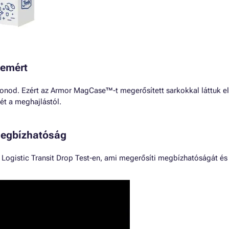
lemért
fonod. Ezért az Armor MagCase™-t megerősített sarkokkal láttuk e
tét a meghajlástól.
 megbízhatóság
Logistic Transit Drop Test-en, ami megerősíti megbízhatóságát és