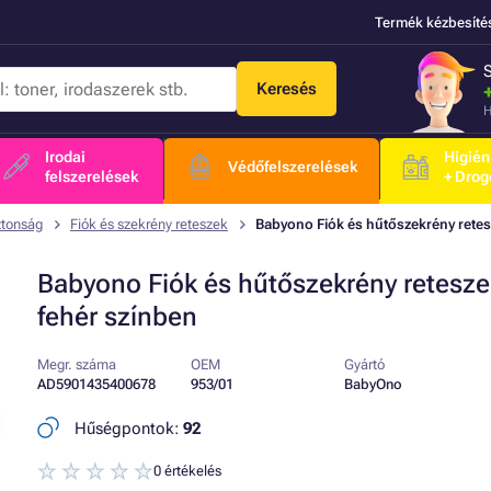
Termék kézbesíté
Keresés
H
Irodai
Higién
Védőfelszerelések
felszerelések
+ Drog
ztonság
Fiók és szekrény reteszek
Babyono Fiók és hűtőszekrény retes
Babyono Fiók és hűtőszekrény retesze
fehér színben
Megr. száma
OEM
Gyártó
AD5901435400678
953/01
BabyOno
Hűségpontok:
92
0 értékelés