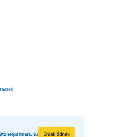
eteszek
@tonerpartners.hu
Érdeklődnék