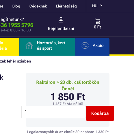
HU
se
Blog
Cégeknek
Elérhetőség
Segíthetünk?
+36 1955 5796
0 Ft
Bejelentkezni
é–Pé: 8:00 – 16:00
ia
Háztartás, kert
Akció
éria
és sport
zek fehér színben
k
Raktáron > 20 db, csütörtökön
Önnél
1 850 Ft
1 457 Ft
Áfa nélkül
Kosárba
Legalacsonyabb ár az elmúlt 30 napban:
1 330 Ft