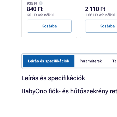
935 Ft
840 Ft
2 110 Ft
661 Ft Áfa nélkül
1 661 Ft Áfa nélkül
Kosárba
Kosárba
Leírás és specifikációk
Paraméterek
Ta
Leírás és specifikációk
BabyOno fiók- és hűtőszekrény re