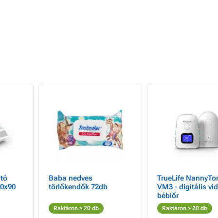
tó
Baba nedves
TrueLife NannyTo
60x90
törlőkendők 72db
VM3 - digitális vi
bébiőr
Raktáron > 20 db
Raktáron > 20 db