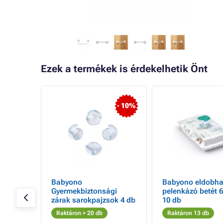
Ezek a termékek is érdekelhetik Önt
- 26%
- 10%
ribo
Babyono
Babyono eldobha
zdió
Gyermekbiztonsági
pelenkázó betét 
ka
zárak sarokpajzsok 4 db
10 db
85 g
Raktáron > 20 db
Raktáron 13 db