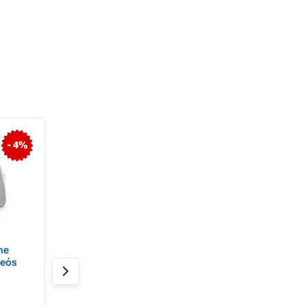
- 4%
- 1%
ne
EVOLVEO Babaőrző N3
EVOLVEO Babaőrz
deós
videó bébiőr , kék
videó bébiőr, rózs
Raktáron 2 db
Raktáron 1 db