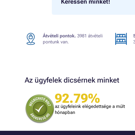
Keressen minket!
Átvételi pontok.
3981 átvételi
pontunk van.
Az ügyfelek dicsérnek minket
Judit
ték.
A kiszállítás kicsit lassú volt, egyébként
92.79%
mindennel meg vagyok elégedve!
dolgozni.
az ügyfeleink elégedettsége a múlt
hónapban