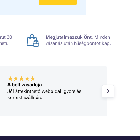
rut 30
Megjutalmazzuk Önt.
Minden
heti.
vásárlás után hűségpontot kap.
A bolt vásárlója
A bolt
Jól áttekinthető weboldal, gyors és
Minden
korrekt szállítás.
gy 