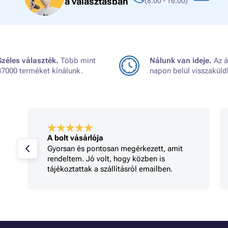
a választásban
(8:00 - 16:00)
Széles választék.
Több mint
Nálunk van ideje.
Az á
37000 terméket kínálunk.
napon belül visszaküld
A bolt vásárlója
Gyorsan és pontosan megérkezett, amit
rendeltem. Jó volt, hogy közben is
tájékoztattak a szállításról emailben.