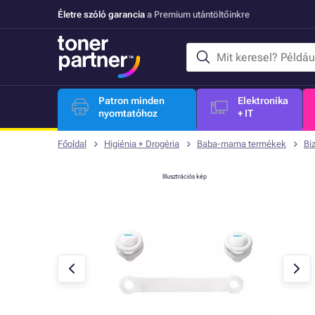
Életre szóló garancia
a Premium utántöltőinkre
Patron minden
Elektronika
nyomtatóhoz
+ IT
Főoldal
Higiénia + Drogéria
Baba-mama termékek
Bi
Illusztrációs kép