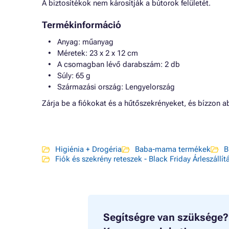
A biztosítékok nem károsítják a bútorok felületét.
Termékinformáció
Anyag: műanyag
Méretek: 23 x 2 x 12 cm
A csomagban lévő darabszám: 2 db
Súly: 65 g
Származási ország: Lengyelország
Zárja be a fiókokat és a hűtőszekrényeket, és bízzon 
Higiénia + Drogéria
Baba-mama termékek
B
Fiók és szekrény reteszek - Black Friday Árleszállít
Segítségre van szüksége?