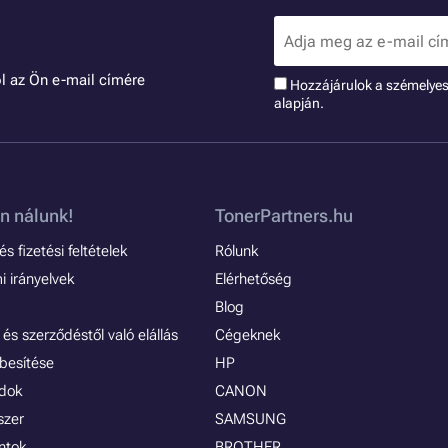
l az Ön e-mail címére
Hozzájárulok a szémelye
alapján.
n nálunk!
TonerPartners.hu
s fizetési feltételek
Rólunk
 irányelvek
Elérhetőség
Blog
és szerződéstől való elállás
Cégeknek
besítése
HP
ódok
CANON
szer
SAMSUNG
ontok
BROTHER