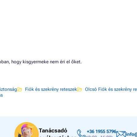
abban, hogy kisgyermeke nem éri el őket.
iztonság
Fiók és szekrény reteszek
Olcsó Fiók és szekrény r
ás
Tanácsadó
+36 1955 5796
info