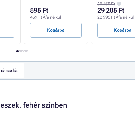
30 465 Ft
595 Ft
29 205 Ft
469 Ft Áfa nélkül
22 996 Ft Áfa nélkül
Kosárba
Kosárba
nácsadás
teszek, fehér színben