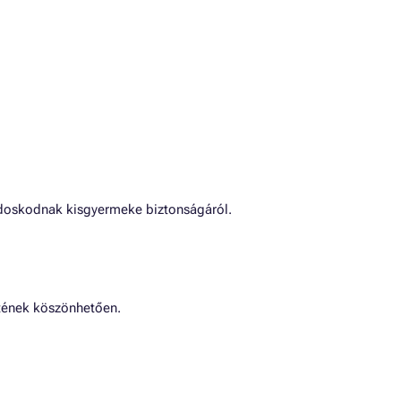
ndoskodnak kisgyermeke biztonságáról.
etének köszönhetően.