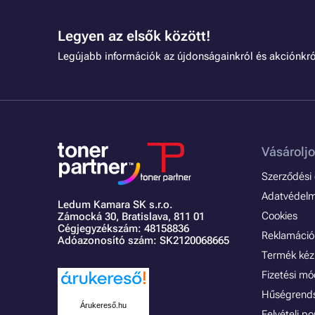
Legyen az elsők között!
Legújabb információk az újdonságainkról és akciónkró
Vásároljo
Szerződési é
Adatvédelmi
Ledum Kamara SK s.r.o.
Cookies
Zámocká 30,
Bratislava, 811 01
Cégjegyzékszám: 48158836
Reklamáció 
Adóazonosító szám: SK2120068665
Termék kéz
Fizetési m
Hűségrend
Árukereső.hu
Felvételi p