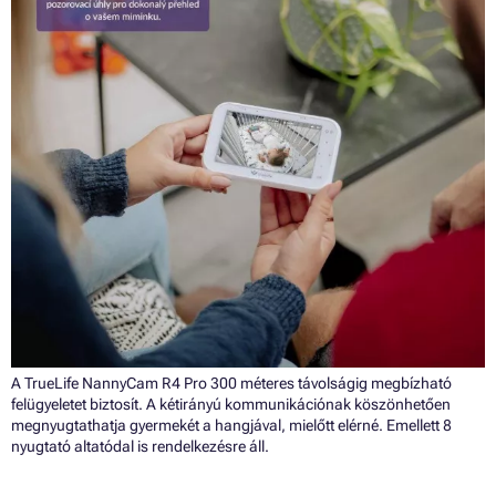
A TrueLife NannyCam R4 Pro 300 méteres távolságig megbízható
felügyeletet biztosít. A kétirányú kommunikációnak köszönhetően
megnyugtathatja gyermekét a hangjával, mielőtt elérné. Emellett 8
nyugtató altatódal is rendelkezésre áll.