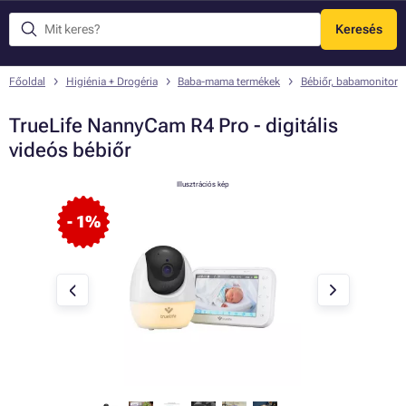
Keresés
Menü
Főoldal
Higiénia + Drogéria
Baba-mama termékek
Bébiőr, babamonitor
TrueLife NannyCam R4 Pro - digitális
videós bébiőr
Illusztrációs kép
- 1%