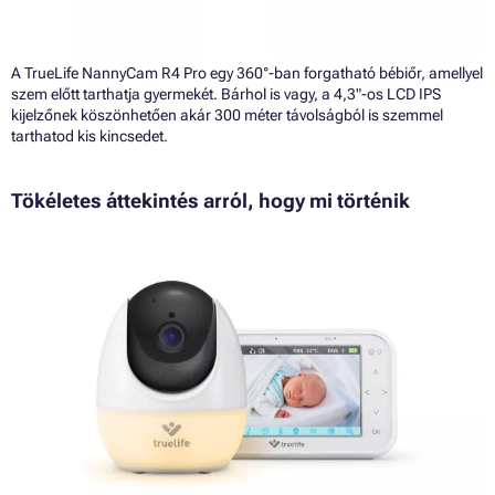
A TrueLife NannyCam R4 Pro egy 360°-ban forgatható bébiőr, amellyel
szem előtt tarthatja gyermekét. Bárhol is vagy, a 4,3"-os LCD IPS
kijelzőnek köszönhetően akár 300 méter távolságból is szemmel
tarthatod kis kincsedet.
Tökéletes áttekintés arról, hogy mi történik