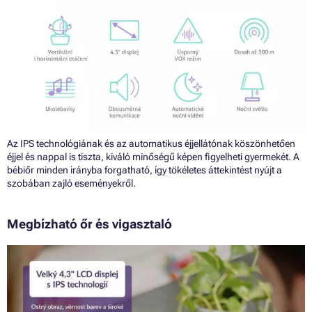
Az IPS technológiának és az automatikus éjjellátónak köszönhetően
éjjel és nappal is tiszta, kiváló minőségű képen figyelheti gyermekét. A
bébiőr minden irányba forgatható, így tökéletes áttekintést nyújt a
szobában zajló eseményekről.
Megbízható őr és vigasztaló