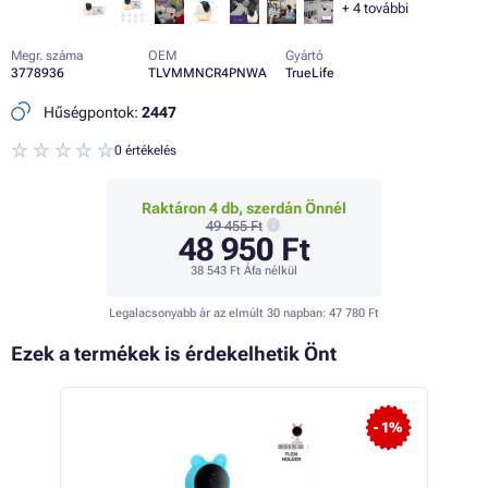
+
4
további
Megr. száma
OEM
Gyártó
3778936
TLVMMNCR4PNWA
TrueLife
Hűségpontok:
2447
0 értékelés
Raktáron 4 db, szerdán Önnél
49 455 Ft
48 950 Ft
38 543 Ft
Áfa nélkül
Legalacsonyabb ár az elmúlt 30 napban:
47 780 Ft
Ezek a termékek is érdekelhetik Önt
 26%
- 1%