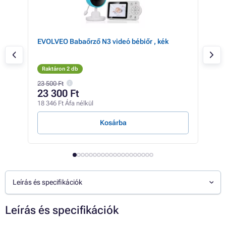
EVOLVEO Babaőrző N3 videó bébiőr , kék
EVO
Raktáron 2 db
Rak
23 500 Ft
23 5
23 300 Ft
22
18 346 Ft Áfa nélkül
17 9
Kosárba
Leírás és specifikációk
Leírás és specifikációk