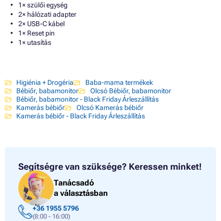
1× szülői egység
2× hálózati adapter
2× USB-C kábel
1× Reset pin
1× utasítás
Higiénia + Drogéria
Baba-mama termékek
Bébiőr, babamonitor
Olcsó Bébiőr, babamonitor
Bébiőr, babamonitor - Black Friday Árleszállítás
Kamerás bébiőr
Olcsó Kamerás bébiőr
Kamerás bébiőr - Black Friday Árleszállítás
Segítségre van szüksége?
Keressen minket!
Tanácsadó
a választásban
+36 1955 5796
(8:00 - 16:00)