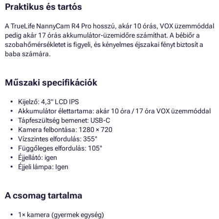
Praktikus és tartós
A TrueLife NannyCam R4 Pro hosszú, akár 10 órás, VOX üzemmóddal
pedig akár 17 órás akkumulátor-üzemidőre számíthat. A bébiőr a
szobahőmérsékletet is figyeli, és kényelmes éjszakai fényt biztosít a
baba számára.
Műszaki specifikációk
Kijelző: 4,3" LCD IPS
Akkumulátor élettartama: akár 10 óra / 17 óra VOX üzemmóddal
Tápfeszültség bemenet: USB-C
Kamera felbontása: 1280 × 720
Vízszintes elfordulás: 355°
Függőleges elfordulás: 105°
Éjjellátó: igen
Éjjeli lámpa: Igen
A csomag tartalma
1× kamera (gyermek egység)