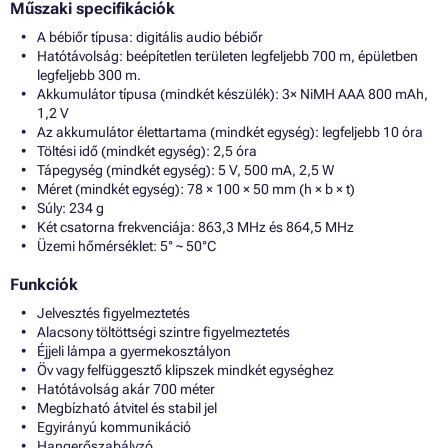
Műszaki specifikációk
A bébiőr típusa: digitális audio bébiőr
Hatótávolság: beépítetlen területen legfeljebb 700 m, épületben
legfeljebb 300 m.
Akkumulátor típusa (mindkét készülék): 3× NiMH AAA 800 mAh,
1,2 V
Az akkumulátor élettartama (mindkét egység): legfeljebb 10 óra
Töltési idő (mindkét egység): 2,5 óra
Tápegység (mindkét egység): 5 V, 500 mA, 2,5 W
Méret (mindkét egység): 78 × 100 × 50 mm (h × b × t)
Súly: 234 g
Két csatorna frekvenciája: 863,3 MHz és 864,5 MHz
Üzemi hőmérséklet: 5° ~ 50°C
Funkciók
Jelvesztés figyelmeztetés
Alacsony töltöttségi szintre figyelmeztetés
Éjjeli lámpa a gyermekosztályon
Öv vagy felfüggesztő klipszek mindkét egységhez
Hatótávolság akár 700 méter
Megbízható átvitel és stabil jel
Egyirányú kommunikáció
Hangerőszabályzó