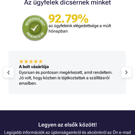
Az ügyfelek dicsérnek minket
92.79%
az ügyfeleink elégedettsége a múlt
hónapban
A bolt vásárlója
Gyorsan és pontosan megérkezett, amit rendeltem.
Jó volt, hogy közben is tájékoztattak a szállításról
emailben.
Legyen az elsők között!
Legújabb információk az újdonságainkról és akciónkról az Ön e-mail