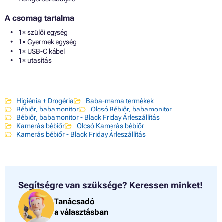
A csomag tartalma
1× szülői egység
1× Gyermek egység
1× USB-C kábel
1× utasítás
Higiénia + Drogéria
Baba-mama termékek
Bébiőr, babamonitor
Olcsó Bébiőr, babamonitor
Bébiőr, babamonitor - Black Friday Árleszállítás
Kamerás bébiőr
Olcsó Kamerás bébiőr
Kamerás bébiőr - Black Friday Árleszállítás
Segítségre van szüksége?
Keressen minket!
Tanácsadó
a választásban