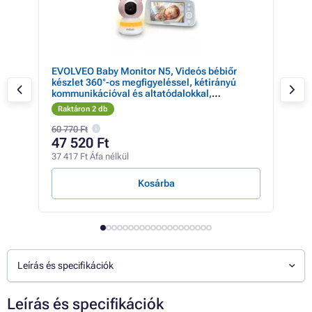
EVOLVEO Baby Monitor N5, Videós bébiőr
EVO
készlet 360°-os megfigyeléssel, kétirányú
kész
kommunikációval és altatódalokkal,
kom
rózsaszínű
Raktáron 2 db
Rak
60 770 Ft
60 7
47 520 Ft
47
37 417 Ft Áfa nélkül
37 7
Kosárba
Leírás és specifikációk
Leírás és specifikációk