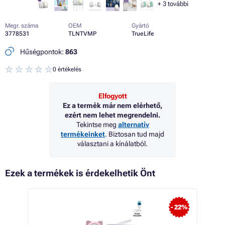
+
3
további
Megr. száma
OEM
Gyártó
3778531
TLNTVMP
TrueLife
Hűségpontok:
863
0 értékelés
Elfogyott
Ez a termék már nem elérhető,
ezért nem lehet megrendelni.
Tekintse meg
alternatív
termékeinket
. Biztosan tud majd
választani a kínálatból.
Ezek a termékek is érdekelhetik Önt
- 22%