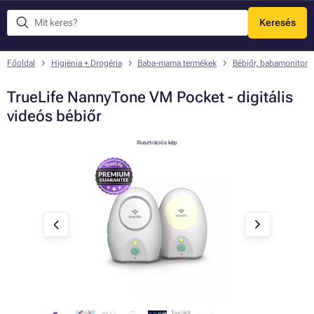
Keresés
Menü
Főoldal
Higiénia + Drogéria
Baba-mama termékek
Bébiőr, babamonitor
TrueLife NannyTone VM Pocket - digitális
videós bébiőr
Illusztrációs kép