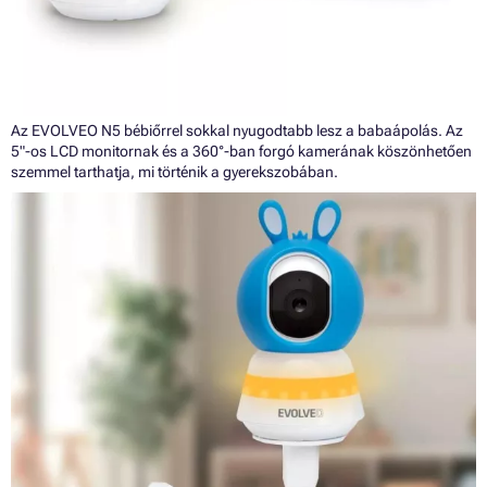
Az EVOLVEO N5 bébiőrrel sokkal nyugodtabb lesz a babaápolás. Az
5"-os LCD monitornak és a 360°-ban forgó kamerának köszönhetően
szemmel tarthatja, mi történik a gyerekszobában.