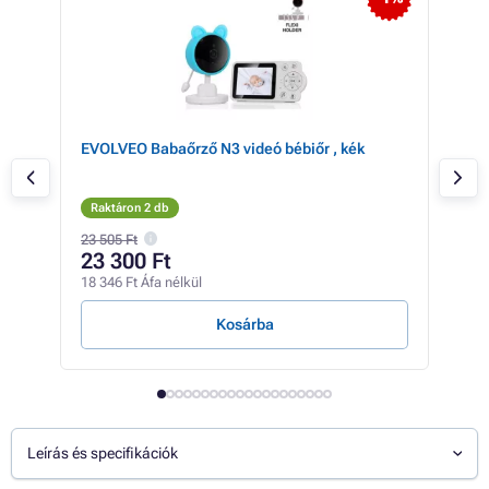
lóz
EVOLVEO Babaőrző N3 videó bébiőr , kék
EVO
os v
moz
Raktáron 2 db
Rak
23 505 Ft
23 5
23 300 Ft
22
18 346 Ft Áfa nélkül
17 6
Kosárba
Leírás és specifikációk