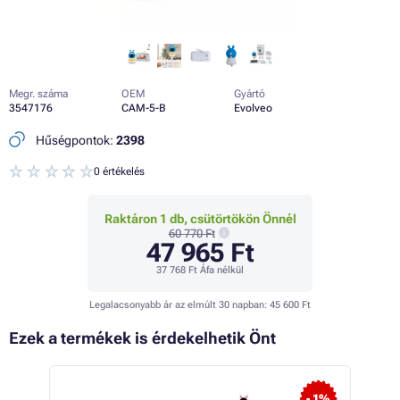
Megr. száma
OEM
Gyártó
3547176
CAM-5-B
Evolveo
Hűségpontok:
2398
0 értékelés
Raktáron 1 db, csütörtökön Önnél
60 770 Ft
47 965 Ft
37 768 Ft
Áfa nélkül
Legalacsonyabb ár az elmúlt 30 napban:
45 600 Ft
Ezek a termékek is érdekelhetik Önt
 27%
- 1%