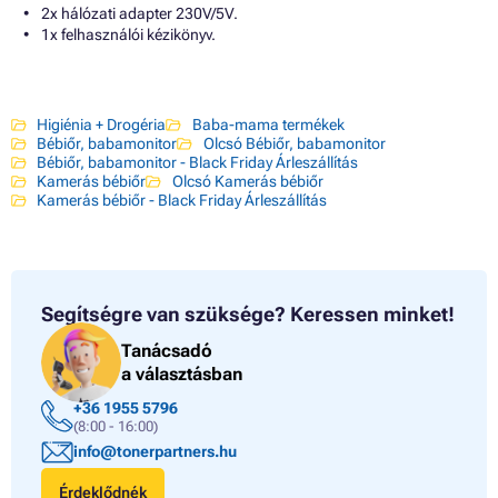
2x hálózati adapter 230V/5V.
1x felhasználói kézikönyv.
Higiénia + Drogéria
Baba-mama termékek
Bébiőr, babamonitor
Olcsó Bébiőr, babamonitor
Bébiőr, babamonitor - Black Friday Árleszállítás
Kamerás bébiőr
Olcsó Kamerás bébiőr
Kamerás bébiőr - Black Friday Árleszállítás
Segítségre van szüksége?
Keressen minket!
Tanácsadó
a választásban
+36 1955 5796
(8:00 - 16:00)
info@tonerpartners.hu
Érdeklődnék