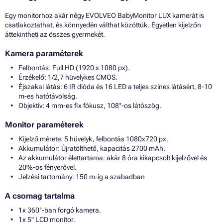
Egy monitorhoz akár négy EVOLVEO BabyMonitor LUX kamerát is
csatlakoztathat, és könnyedén válthat közöttük. Egyetlen kijelzőn
áttekintheti az összes gyermekét.
Kamera paraméterek
Felbontás: Full HD (1920 x 1080 px).
Érzékelő: 1/2,7 hüvelykes CMOS.
Éjszakai látás: 6 IR dióda és 16 LED a teljes színes látásért, 8-10
m-es hatótávolság.
Objektív: 4 mm-es fix fókusz, 108°-os látószög.
Monitor paraméterek
Kijelző mérete: 5 hüvelyk, felbontás 1080x720 px.
Akkumulátor: Újratölthető, kapacitás 2700 mAh.
Az akkumulátor élettartama: akár 8 óra kikapcsolt kijelzővel és
20%-os fényerővel.
Jelzési tartomány: 150 m-ig a szabadban
A csomag tartalma
1x 360°-ban forgó kamera.
1x 5" LCD monitor.