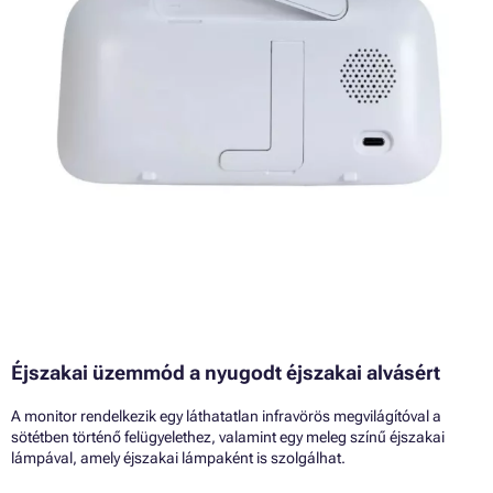
Éjszakai üzemmód a nyugodt éjszakai alvásért
A monitor rendelkezik egy láthatatlan infravörös megvilágítóval a
sötétben történő felügyelethez, valamint egy meleg színű éjszakai
lámpával, amely éjszakai lámpaként is szolgálhat.