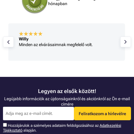
hónapban
Willy
Minden az elvárásaimnak megfelelő volt.
Legyen az elsők között!
Legújabb információk az újdonságainkról és akciónkról az Ön e-mail
címére
Feliratkozom a hírlevélre
Hozzájárulok a szémelyes adataim feldolgozásához az
Adatkezelési
Tájékoztató
alapján.