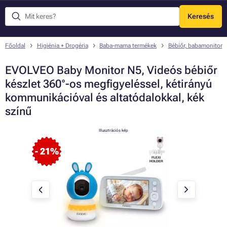
Keresés
Menü
Főoldal
Higiénia + Drogéria
Baba-mama termékek
Bébiőr, babamonitor
EVOLVEO Baby Monitor N5, Videós bébiőr
készlet 360°-os megfigyeléssel, kétirányú
kommunikációval és altatódalokkal, kék
színű
Illusztrációs kép
- 21%