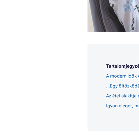
Tartalomjegyzé
A modern idők 
...Egy öltözköd
Az étel alakítja
Igyon eleget, m