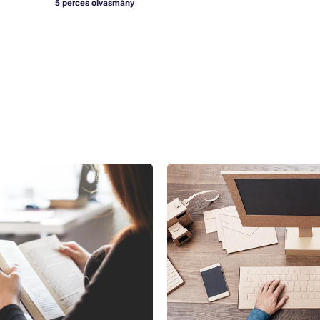
5 perces olvasmány
avagy Fogalmak, amelyek
10 hasznos ötlet, hogyan 
rülhetetlenek
irodánkat környezetbarát
ozatos, és sok szót foglal
Az ökológiai gondolkodás lassa
 vafy szlanges, amelyek a
beférkőzte magát az otthonunkb
emzőek. Nem csak a nyomtatási
próbálunk minél kevesebb hulla
emeiket magyarázzák meg,
takarítunk meg, vagyis figyele
Teljes cikk »
atási vagy funkcionális
bolygónkat. De ugyan ezt csiná
n nyomtatási fogalmak
is? A fenntarthatóság nemcsak trend, hanem