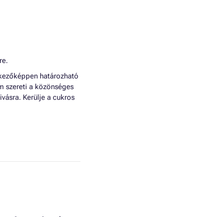
re.
vetkezőképpen határozható
 szereti a közönséges
vásra. Kerülje a cukros