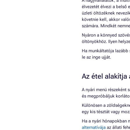
A nagyvállalatok, a mult
élvezetét élvezi a belső
üzleti öltözéknek nevezi
követnie kell, akkor val
számára. Mindkét nemnek
Nyáron a könnyed szövésű
öltönyökhöz. Ilyen hely
Ha munkáltatója lazább s
le az inge ujját.
Az étel alakítja
A nyári menü részeként s
és megpróbáljuk korlátoz
Különösen a zöldségekne
egy kis tésztát vagy moz
Ha a nyári hónapokban n
alternatívája
az állati fe