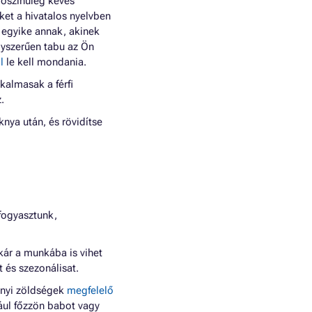
lószínűleg kevés
ket a hivatalos nyelvben
 egyike annak, akinek
egyszerűen tabu az Ön
l
le kell mondania.
kalmasak a férfi
.
nya után, és rövidítse
fogyasztunk,
kár a munkába is vihet
 és szezonálisat.
ényi zöldségek
megfelelő
ául főzzön babot vagy