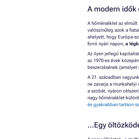
A modern idők 
A hőmérséklet az elmúlt 
valószínűleg azok a fia
ahelyett, hogy Európa-s
forró nyári napon,
a lég
Az ilyen jellegű kapital
az 1970-es évek közepén
beszerzésének (amelyet 
A 21. században vagyun
ne zavarja a munkahelyi 
a szobát, nyáron célszer
nagy hőmérséklet-különb
és gyakrabban tartson s
...Egy öltözköd