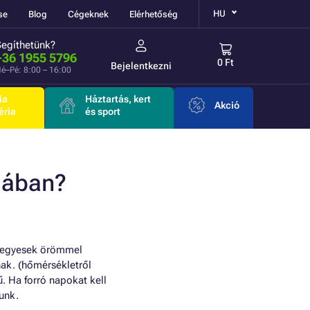
HU
se
Blog
Cégeknek
Elérhetőség
Segíthetünk?
+36 1955 5796
0 Ft
Bejelentkezni
é–Pé: 8:00 – 16:00
ia
Háztartás, kert
Akció
éria
és sport
odában?
et egyesek örömmel
ak. (hőmérsékletről
 Ha forró napokat kell
unk.