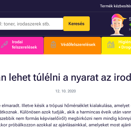
Termék kézbesíté
Keresés
H
Irodai
Higién
Védőfelszerelések
felszerelések
+ Drog
 lehet túlélni a nyarat az ir
12. 10. 2020
é elmaradt. Illetve késik a trópusi hőmérséklet kialakulása, amely
tkoznak. Különösen azok tudják, akik a harmincas éveik után vann
szebbik nem formás képviselőiről) megbirkózni nem mindig könnyű.
akkor próbálkozzon azokkal az ajánlásainkkal, amelyeket most ajánl