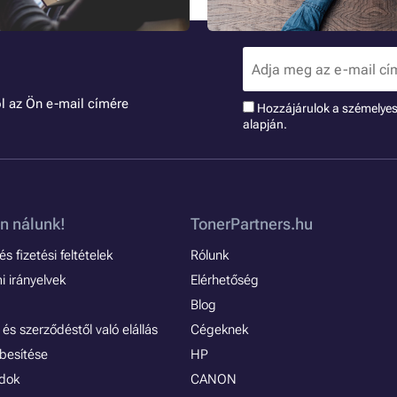
során? Összeállítottuk a
szükségszerűség is. Változtassa 
környezetbaráttá
l az Ön e-mail címére
Hozzájárulok a szémelye
alapján.
n nálunk!
TonerPartners.hu
s fizetési feltételek
Rólunk
 irányelvek
Elérhetőség
Blog
és szerződéstől való elállás
Cégeknek
besítése
HP
ódok
CANON