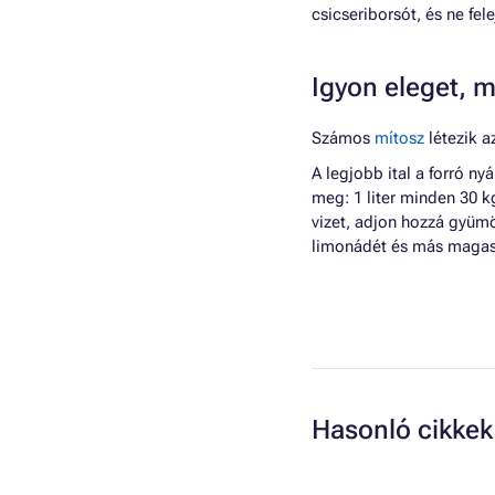
csicseriborsót, és ne fel
Igyon eleget, 
Számos
mítosz
létezik a
A legjobb ital a forró n
meg: 1 liter minden 30 k
vizet, adjon hozzá gyümö
limonádét és más magas 
Hasonló cikkek