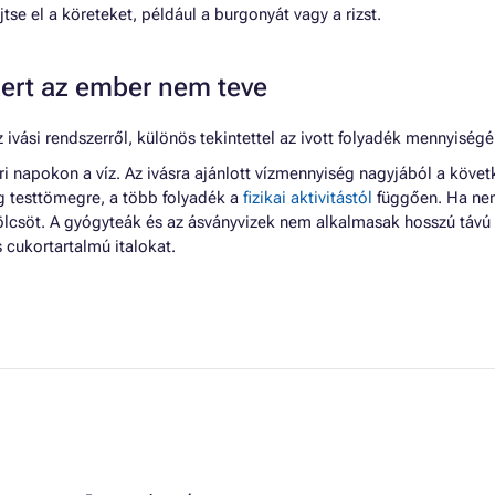
ejtse el a köreteket, például a burgonyát vagy a rizst.
mert az ember nem teve
z ivási rendszerről, különös tekintettel az ivott folyadék mennyiségé
yári napokon a víz. Az ivásra ajánlott vízmennyiség nagyjából a kö
g testtömegre, a több folyadék a
fizikai aktivitástól
függően. Ha nem
lcsöt. A gyógyteák és az ásványvizek nem alkalmasak hosszú távú i
cukortartalmú italokat.