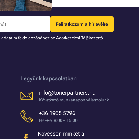
Ön is irodáját
Feliratkozom a hírlevélre
s adataim feldolgozásához az
Adatkezelési Tájékoztató
Legyünk kapcsolatban
info@tonerpartners.hu
Következő munkanapon válaszolunk
+36 1955 5796
Hé–Pé: 8:00 – 16:00
Kövessen minket a