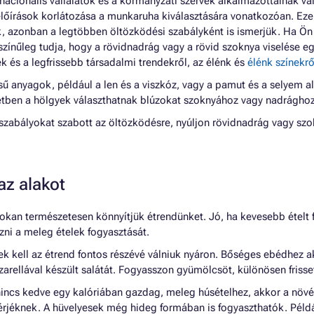
inacionális vállalatok és a kormányzati szervek alkalmazottainak va
 előírások korlátozása a munkaruha kiválasztására vonatkozóan. Eze
k, azonban a legtöbben öltözködési szabályként is ismerjük. Ha Ön
ószínűleg tudja, hogy a rövidnadrág vagy a rövid szoknya viselése 
 és a legfrissebb társadalmi trendekről, az élénk és
élénk színekrő
 anyagok, például a len és a viszkóz, vagy a pamut és a selyem al
zetben a hölgyek választhatnak blúzokat szoknyához vagy nadrághoz
zabályokat szabott az öltözködésre, nyúljon rövidnadrág vagy szok
 az alakot
okan természetesen könnyítjük étrendünket. Jó, ha kevesebb ételt 
ni a meleg ételek fogyasztását.
k kell az étrend fontos részévé válniuk nyáron. Bőséges ebédhez a
zarellával készült salátát. Fogyasszon gyümölcsöt, különösen frisset
incs kedve egy kalóriában gazdag, meleg húsételhez, akkor a növ
hérjéknek. A hüvelyesek még hideg formában is fogyaszthatók. Péld