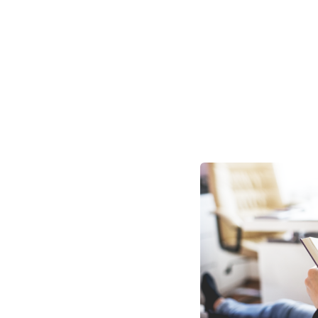
Nyomtatási szótár 
a nyomtatásnál elke
A nyomdaipar nagyon vált
magában, akár officiális
nyomtatási világra jell
eszközöket és alkotóel
Teljes cikk »
hanem a különböző nyomt
paramétereket is. Milye