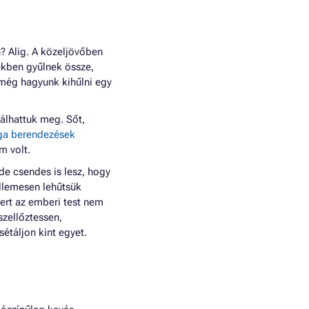
? Alig. A közeljövőben
ekben gyűlnek össze,
 még hagyunk kihűlni egy
dálhattuk meg. Sőt,
ga berendezések
m volt.
e csendes is lesz, hogy
ellemesen lehűtsük
mert az emberi test nem
zellőztessen,
sétáljon kint egyet.