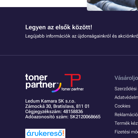
találkozhat a nyomtatás 
leggyakoribbakat.
Legyen az elsők között!
Legújabb információk az újdonságainkról és akciónkró
Vásároljo
Szerződési é
Adatvédelmi
Ledum Kamara SK s.r.o.
Cookies
Zámocká 30,
Bratislava, 811 01
Cégjegyzékszám: 48158836
Reklamáció 
Adóazonosító szám: SK2120068665
Termék kéz
Fizetési m