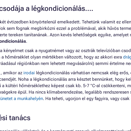
csodája a légkondicionálás….
két évtizedben könyörtelenül emelkedett. Tehetünk valamit ez ellen
talok sem fognak megbirkózni ezzel a problémával, akik hűvös term
zerte tereken tanítanának. Azon kevés lehetőségek egyike, amelyet
kondicionálás
.
ista kényelmet csak a nyugatnémet vagy az osztrák televízióban cso
 a hőmérséklet olyan mértékben változott, hogy az akkori exra
drá
ráadásul régiónkban nem lehetett megvásárolni) semmi értelme ne
k, amikor az
irodai
légkondicionálás várhatóan nemcsak elég erős, d
csendjét. Noha a légkondicionálás arra késztet bennünket, hogy k
ű a kültéri hőmérséklethez képest csak kb. 5-7 °C-al csökkenteni, 
ségekre épül. Ha nincs klímaberendezése, legalább rendszeresen s
zünetet a munkahelyén
. Ha teheti, ugorjon el egy fagyira, vagy csak 
ési tanács