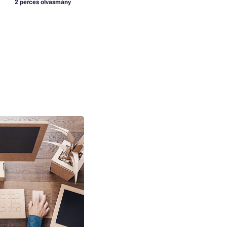
2 perces olvasmány
változtassuk
tá
n, de biztosan
a. Újrahasznosítunk,
dékot termelni, energiát
mbe vesszük a
ljuk a munkahelyünkön