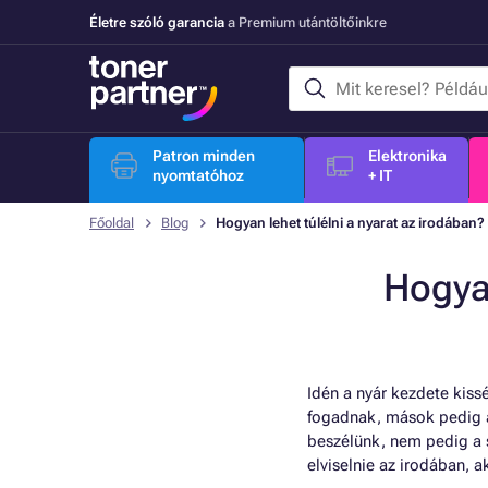
Életre szóló garancia
a Premium utántöltőinkre
Patron minden
Elektronika
nyomtatóhoz
+ IT
Főoldal
Blog
Hogyan lehet túlélni a nyarat az irodában?
Hogyan
Idén a nyár kezdete kiss
fogadnak, mások pedig á
beszélünk, nem pedig a 
elviselnie az irodában, 