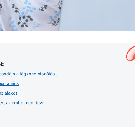
k:
csodája a légkondicionálás….
ési tanács
 az alakot
ert az ember nem teve