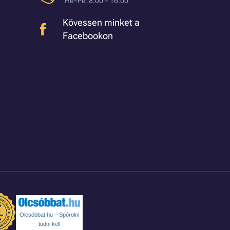
Hé–Pé: 8:00 – 16:00
Kövessen minket a
Facebookon
Olcsóbbat.hu – Spórolni
tudni kell