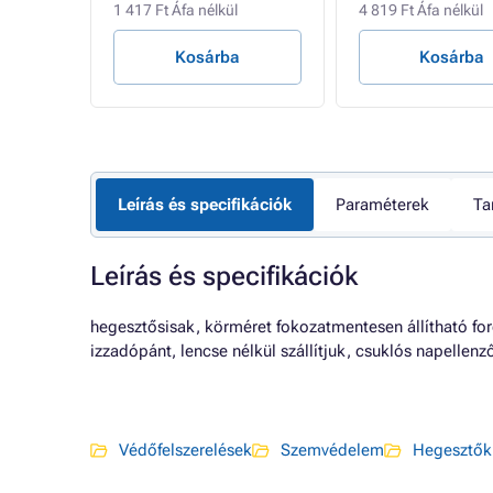
1 417 Ft Áfa nélkül
4 819 Ft Áfa nélkül
Kosárba
Kosárba
Leírás és specifikációk
Paraméterek
Ta
Leírás és specifikációk
hegesztősisak, körméret fokozatmentesen állítható for
izzadópánt, lencse nélkül szállítjuk, csuklós napellenz
Védőfelszerelések
Szemvédelem
Hegesztők