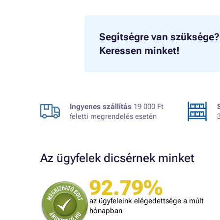
Segítségre van szüksége?
Keressen minket!
Ingyenes szállítás
19 000 Ft
feletti megrendelés esetén
Az ügyfelek dicsérnek minket
92.79%
A bolt vásárlója
Minden úgy történt ahogyan ígérték.
az ügyfeleink elégedettsége a múlt
gy kéne minden kereskedőnek dolgozni.
hónapban