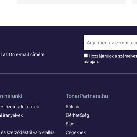
l az Ön e-mail címére
Hozzájárulok a szémelye
alapján.
n nálunk!
TonerPartners.hu
s fizetési feltételek
Rólunk
 irányelvek
Elérhetőség
Blog
és szerződéstől való elállás
Cégeknek