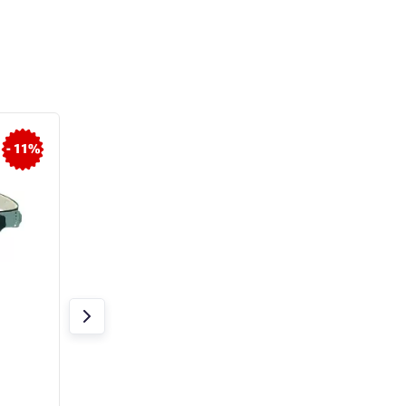
- 11%
- 14%
Üveg hegesztősisakhoz,
Védőfólia
átlátszó, 90x110 mm
hegesztősisakhoz
Raktáron > 20 db
Raktáron > 20 db
175 Ft
150 Ft
380 Ft