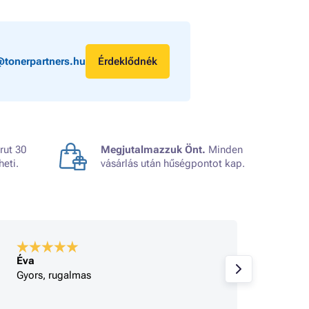
@tonerpartners.hu
Érdeklődnék
rut 30
Megjutalmazzuk Önt.
Minden
heti.
vásárlás után hűségpontot kap.
Éva
A bolt
Gyors, rugalmas
Korrek