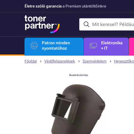
Életre szóló garancia
a Premium utántöltőinkre
Patron minden
Elektronika
nyomtatóhoz
+ IT
Főoldal
Védőfelszerelések
Szemvédelem
Hegesztők
Illusztrációs kép