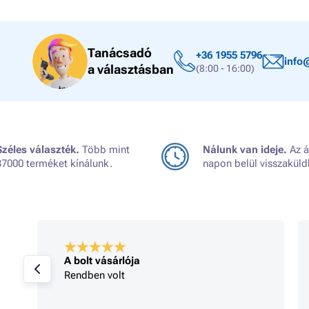
Tanácsadó
+36 1955 5796
info
a választásban
(8:00 - 16:00)
Széles választék.
Több mint
Nálunk van ideje.
Az á
37000 terméket kínálunk.
napon belül visszaküld
A bolt vásárlója
Rendben volt