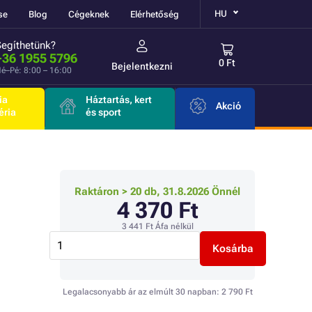
HU
se
Blog
Cégeknek
Elérhetőség
Segíthetünk?
+36 1955 5796
0 Ft
Bejelentkezni
é–Pé: 8:00 – 16:00
ia
Háztartás, kert
Akció
éria
és sport
Raktáron > 20 db, 31.8.2026 Önnél
4 370 Ft
3 441 Ft
Áfa nélkül
Kosárba
Legalacsonyabb ár az elmúlt 30 napban:
2 790 Ft