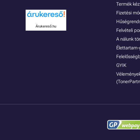
Termék kéz
Fizetési m
Hűségrend
Árukereső.hu
Felvételi p
A nálunk tö
Élettartam-
Felelősségb
GYIK
Vélemények
(TonerPartn