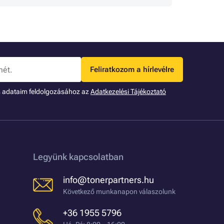
Feliratkozom a hírlevélre
s adataim feldolgozásához az
Adatkezelési Tájékoztató
Legyünk kapcsolatban
info@tonerpartners.hu
Következő munkanapon válaszolunk
+36 1955 5796