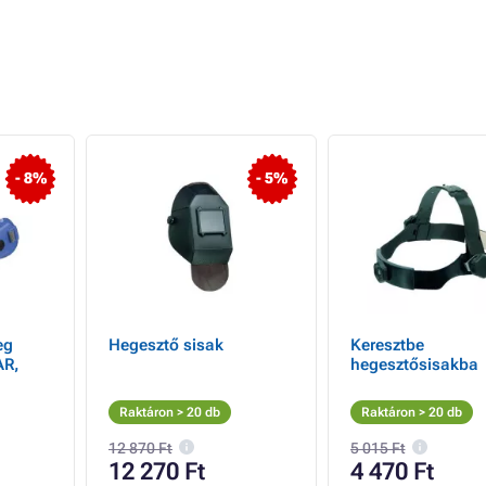
- 8%
- 5%
eg
Hegesztő sisak
Keresztbe
AR,
hegesztősisakba
Raktáron > 20 db
Raktáron > 20 db
12 870 Ft
5 015 Ft
12 270 Ft
4 470 Ft