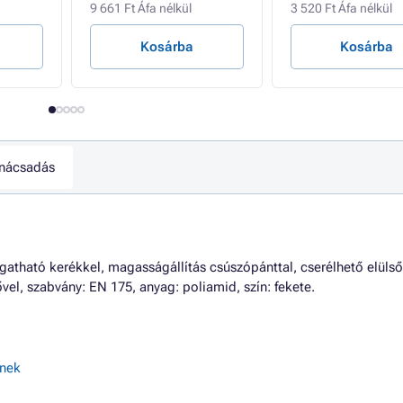
9 661 Ft Áfa nélkül
3 520 Ft Áfa nélkül
Kosárba
Kosárba
nácsadás
gatható kerékkel, magasságállítás csúszópánttal, cserélhető elülső
ővel, szabvány: EN 175, anyag: poliamid, szín: fekete.
nek