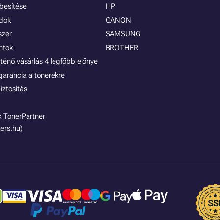
besítése
HP
ódok
CANON
szer
SAMSUNG
ontok
BROTHER
rténő vásárlás 4 legfőbb előnye
garancia a tonerekre
iztosítás
 TonerPartner
ers.hu)