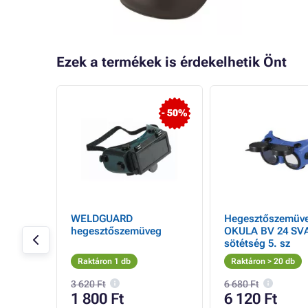
Ezek a termékek is érdekelhetik Önt
- 50%
-as
WELDGUARD
Hegesztőszemüv
hegesztőszemüveg
OKULA BV 24 SV
sötétség 5. sz
Raktáron 1 db
Raktáron > 20 db
3 620 Ft
6 680 Ft
1 800 Ft
6 120 Ft