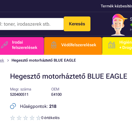
Termék kézbesíté
Keresés
H
Irodai
Higién
Védőfelszerelések
felszerelések
+ Drog
nek
Hegesztő motorháztető BLUE EAGLE
Hegesztő motorháztető BLUE EAGLE
Megr. száma
OEM
520400511
E4100
Hűségpontok:
218
0 értékelés