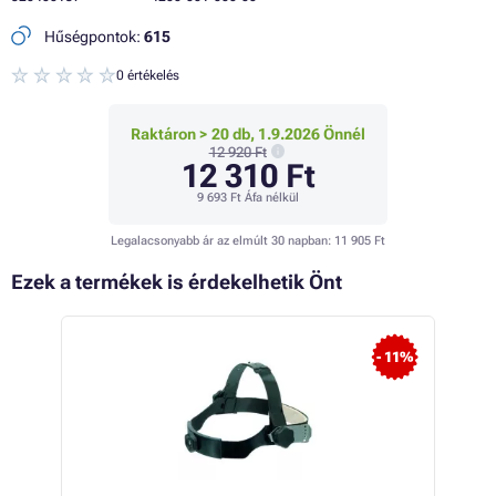
Hűségpontok:
615
0 értékelés
Raktáron > 20 db, 1.9.2026 Önnél
12 920 Ft
12 310 Ft
9 693 Ft
Áfa nélkül
Legalacsonyabb ár az elmúlt 30 napban:
11 905 Ft
Ezek a termékek is érdekelhetik Önt
- 11%