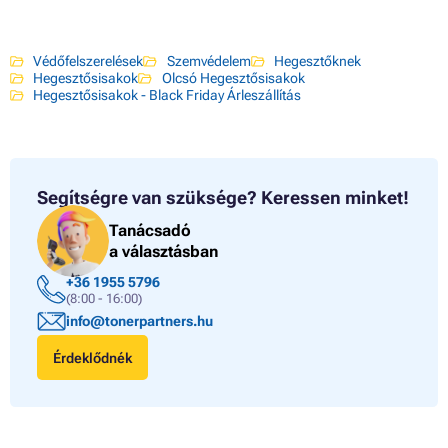
Védőfelszerelések
Szemvédelem
Hegesztőknek
Hegesztősisakok
Olcsó Hegesztősisakok
Hegesztősisakok - Black Friday Árleszállítás
Segítségre van szüksége?
Keressen minket!
Tanácsadó
a választásban
+36 1955 5796
(8:00 - 16:00)
info@tonerpartners.hu
Érdeklődnék