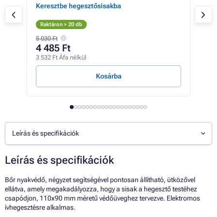
Keresztbe hegesztősisakba
Üve
Raktáron > 20 db
Rak
5 030 Ft
175 
4 485 Ft
15
3 532 Ft Áfa nélkül
118 
Kosárba
Leírás és specifikációk
Leírás és specifikációk
Bőr nyakvédő, négyzet segítségével pontosan állítható, ütközővel
ellátva, amely megakadályozza, hogy a sisak a hegesztő testéhez
csapódjon, 110x90 mm méretű védőüveghez tervezve. Elektromos
ívhegesztésre alkalmas.