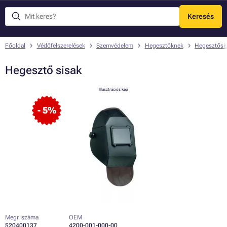
Keresés
Menü
Főoldal
Védőfelszerelések
Szemvédelem
Hegesztőknek
Hegesztősi
Hegesztő sisak
Illusztrációs kép
- 5%
Megr. száma
OEM
520400137
4200-001-000-00