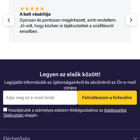
A bolt vásárlója
Gyorsan és pontosan megérkezett, amit rendeltem.
Jó volt, hogy közben is tájékoztattak a szállításról
emailben.
Legyen az elsők között!
Legújabb információk az újdonságainkról és akciónkról az Ön e-mail
címére
Feliratkozom a hírlevélre
Hozzájárulok a szémelyes adataim feldolgozásához az
Adatkezelési
Tájékoztató
alapján.
Elérhetőség