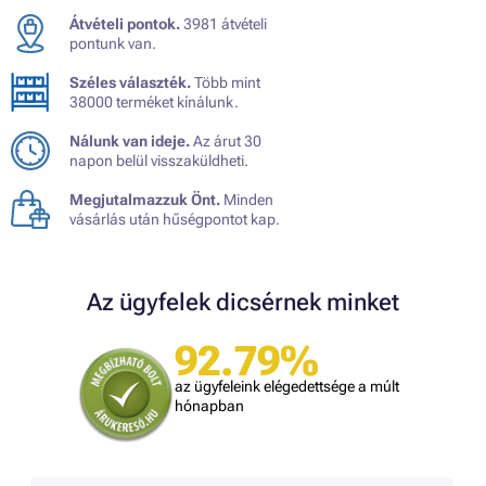
Átvételi pontok.
3981 átvételi
pontunk van.
Széles választék.
Több mint
38000 terméket kínálunk.
Nálunk van ideje.
Az árut 30
napon belül visszaküldheti.
Megjutalmazzuk Önt.
Minden
vásárlás után hűségpontot kap.
Az ügyfelek dicsérnek minket
92.79%
az ügyfeleink elégedettsége a múlt
hónapban