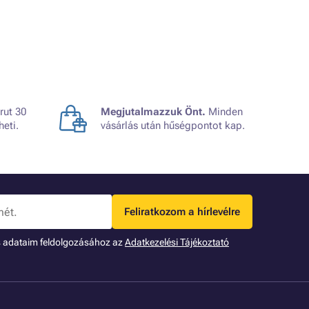
rut 30
Megjutalmazzuk Önt.
Minden
heti.
vásárlás után hűségpontot kap.
Feliratkozom a hírlevélre
s adataim feldolgozásához az
Adatkezelési Tájékoztató