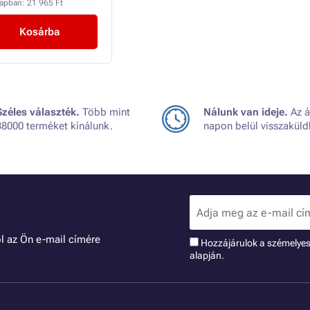
napban:
21 965 Ft
Kosárba
Széles választék.
Több mint
Nálunk van ideje.
Az á
38000 terméket kínálunk.
napon belül visszaküld
l az Ön e-mail címére
Hozzájárulok a szémelye
alapján.