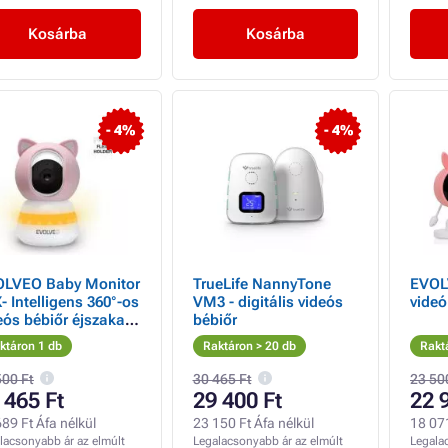
Kosárba
Kosárba
- 4%
- 4%
LVEO Baby Monitor
TrueLife NannyTone
EVOL
- Intelligens 360°-os
VM3 - digitális videós
videó
eós bébiőr éjszakai
bébiőr
ással, sírás- és
ktáron 1 db
Raktáron > 20 db
Rakt
gásérzékeléssel,
saszínű
500 Ft
30 465 Ft
23 50
 465 Ft
29 400 Ft
22 
89 Ft Áfa nélkül
23 150 Ft Áfa nélkül
18 071
lacsonyabb ár az elmúlt
Legalacsonyabb ár az elmúlt
Legala