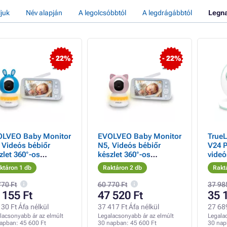
ljuk
Név alapján
A legolcsóbbtól
A legdrágábbtól
Legn
- 22%
- 22%
LVEO Baby Monitor
EVOLVEO Baby Monitor
True
 Videós bébiőr
N5, Videós bébiőr
V24 P
zlet 360°-os
készlet 360°-os
videó
figyeléssel,
megfigyeléssel,
ktáron 1 db
Raktáron 2 db
Rakt
irányú
kétirányú
munikációval és
kommunikációval és
770 Ft
60 770 Ft
37 98
atódalokkal, kék
altatódalokkal,
 155 Ft
47 520 Ft
35 
nű
rózsaszínű
30 Ft Áfa nélkül
37 417 Ft Áfa nélkül
27 689
lacsonyabb ár az elmúlt
Legalacsonyabb ár az elmúlt
Legala
napban:
45 600 Ft
30 napban:
45 600 Ft
30 na