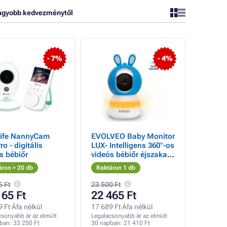
agyobb kedvezménytől
- 7%
- 4%
Life NannyCam
EVOLVEO Baby Monitor
ro - digitális
LUX- Intelligens 360°-os
s bébiőr
videós bébiőr éjszakai
látással, sírás- és
áron > 20 db
Raktáron 1 db
mozgásérzékeléssel,
kék színnel.
5 Ft
23 500 Ft
165 Ft
22 465 Ft
 Ft Áfa nélkül
17 689 Ft Áfa nélkül
csonyabb ár az elmúlt
Legalacsonyabb ár az elmúlt
pban:
33 250 Ft
30 napban:
21 410 Ft