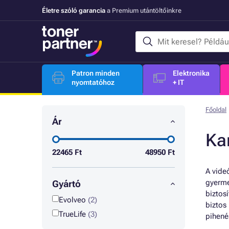
Életre szóló garancia
a Premium utántöltőinkre
Patron minden
Elektronika
nyomtatóhoz
+ IT
Főoldal
Ár
Kam
22465
Ft
48950
Ft
A vide
gyerme
Gyártó
biztos
Evolveo
(2)
biztos
TrueLife
(3)
pihené