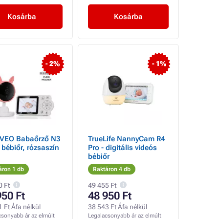
Kosárba
Kosárba
- 2%
- 1%
VEO Babaőrző N3
TrueLife NannyCam R4
 bébiőr, rózsaszín
Pro - digitális videós
bébiőr
áron 1 db
Raktáron 4 db
0 Ft
49 455 Ft
950 Ft
48 950 Ft
 Ft Áfa nélkül
38 543 Ft Áfa nélkül
csonyabb ár az elmúlt
Legalacsonyabb ár az elmúlt