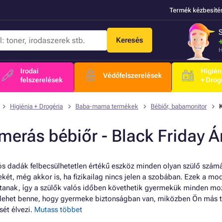
Termék kézbesíté
Keresés
H
Irodai
Higién
Védőfelszerelések
felszerelések
+ Drog
Higiénia + Drogéria
Baba-mama termékek
Bébiőr, babamonitor
erás bébiőr - Black Friday Ár
ós dadák felbecsülhetetlen értékű eszköz minden olyan szülő számá
két, még akkor is, ha fizikailag nincs jelen a szobában. Ezek a m
ítanak, így a szülők valós időben követhetik gyermekük minden moz
 lehet benne, hogy gyermeke biztonságban van, miközben Ön más t
sét élvezi.
Mutass többet