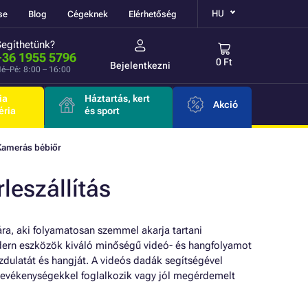
HU
se
Blog
Cégeknek
Elérhetőség
Segíthetünk?
+36 1955 5796
0 Ft
Bejelentkezni
é–Pé: 8:00 – 16:00
ia
Háztartás, kert
Akció
éria
és sport
Kamerás bébiőr
leszállítás
ra, aki folyamatosan szemmel akarja tartani
odern eszközök kiváló minőségű videó- és hangfolyamot
dulatát és hangját. A videós dadák segítségével
evékenységekkel foglalkozik vagy jól megérdemelt