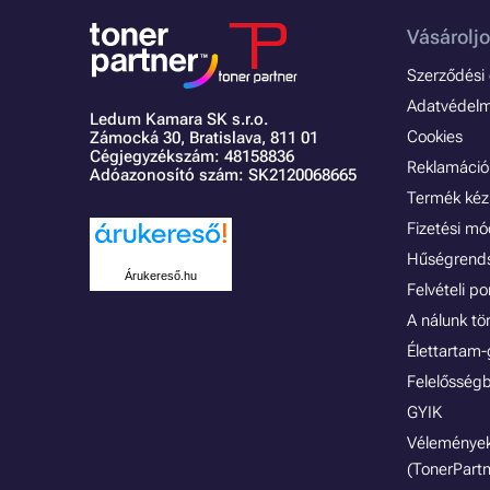
Vásároljo
Szerződési é
Adatvédelmi
Ledum Kamara SK s.r.o.
Cookies
Zámocká 30,
Bratislava, 811 01
Cégjegyzékszám: 48158836
Reklamáció 
Adóazonosító szám: SK2120068665
Termék kéz
Fizetési m
Hűségrend
Árukereső.hu
Felvételi p
A nálunk tö
Élettartam-
Felelősségb
GYIK
Vélemények
(TonerPartn