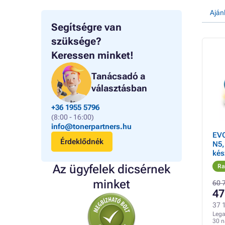
Aján
Segítségre van
szüksége?
Keressen minket!
Tanácsadó a
választásban
+36 1955 5796
(8:00 - 16:00)
info@tonerpartners.hu
EVO
Érdeklődnék
N5,
kés
meg
Az ügyfelek dicsérnek
Ra
két
kom
minket
60 
alt
47
szí
37 1
Lega
30 