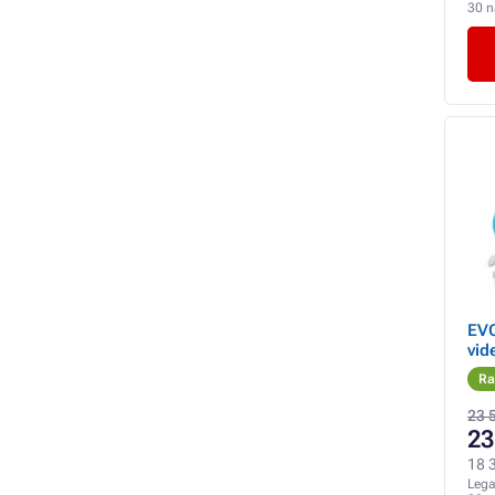
30 
EV
vid
Ra
23 
23
18 3
Lega