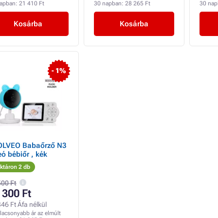
napban:
21 410 Ft
30 napban:
28 265 Ft
30 na
Kosárba
Kosárba
- 1%
OLVEO Babaőrző N3
eó bébiőr , kék
ktáron 2 db
500 Ft
 300 Ft
46 Ft Áfa nélkül
lacsonyabb ár az elmúlt