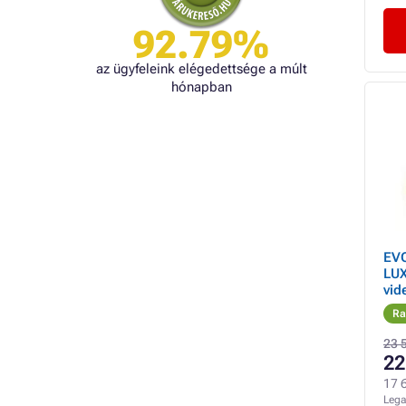
92.79%
az ügyfeleink elégedettsége a múlt
hónapban
EVO
LUX
vid
lát
Ra
moz
róz
23 
22
17 6
Lega