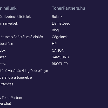
n nálunk!
TonerPartners.hu
s fizetési feltételek
Rólunk
 irányelvek
Elérhetőség
Blog
és szerződéstől való elállás
Cégeknek
besítése
HP
ódok
CANON
szer
SAMSUNG
ontok
BROTHER
rténő vásárlás 4 legfőbb előnye
garancia a tonerekre
iztosítás
 TonerPartner
ers.hu)