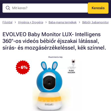
Keresés
Menü
Főoldal
Higiénia + Drogéria
Baba-mama termékek
Bébiőr, babamonitor
EVOLVEO Baby Monitor LUX- Intelligens
360°-os videós bébiőr éjszakai látással,
sírás- és mozgásérzékeléssel, kék színnel.
Illusztrációs kép
- 6%