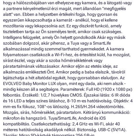
hogy a hálószobájában van elhelyezve egy kamera, és a látogató vagy
a partnere kényelmetlenül érzi magát, mert állandóan "megfigyelés
alatt" van. Ebben a helyzetben értékelni fogja, hogy gyorsan és
egyszerűen kikapcsolhatja a kamerát - anélkül, hogy el kellene
mozdítania vagy lekapcsolnia azt. Ez egy diszkrét funkció, amely
tiszteletben tartja az Ön személyes terét, amikor csak szükséges.
Intelligens felügyelet, amely Ön helyett gondolkodik Akár egy másik
szobában dolgozol, akár pihensz, a Tuya vagy a SmartLife
alkalmazással mindig szemmel tarthatod gyermekedet. A kamera
folyamatosan csatlakozik a Wi-Fi-hez, és értesítést küld, ha mozgást,
sírást észlel, vagy akár a szoba hőmérsékletének vagy
páratartalmának változásakor. Amikor eljön az etetés ideje, az
alkalmazás emlékezteti Önt. Amikor pedig a baba elalszik, távolról
lejátszhatja a hét altatódal egyikét, hogy gyorsabban elaludjon. Az
EVOLVEO Baby Monitor LUX olyan, mint egy dada, aki nem alszik -
mindig készen áll a segítségre. Paraméterek: Full HD (1920 x 1080 px)
felbontás. Érzékelő: 1/2,7 hüvelykes CMOS. Éjszakai látás: 6 IR dióda
és 16 LED a teljes színes látáshoz, 8-10 m-es hatótávolság. Objektív: 4
mm-es fix fókusz, 108°-os látószög. H.265/H.264 videotömörítés.
Mozgás, sírás, hőmérséklet, páratartalom. Kétirányú kommunikáció:
mikrofon és hangszóró. Tuya/SmartLife, Android és iOS
kompatibilitás. Csatlakoztathatóság: 2,4 GHz-es Wi-Fi, akár 40
méteres hatótávolság akadályok nélkül. Biztonság. USB-C (5V/1A).
Tárolás: Micro SD-kártyák támogatása 256 GB-ig,