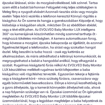
éjszakai látással, sírás- és mozgásérzékeléssel, kék színnel. Tartsa
szem előtt a babát bárhonnan Felügyelet még teljes sötétségben is
Meleg fény a nyugodt alvásért Azonnali riasztás sírás vagy mozgás
esetén Teljes körű vezérlés a telefonon keresztül Könnyű rögzítés a
kiságyhoz Az Ön szeme és hangja a gyerekszobában Képzelje el, hogy
kisbabája a kiságyában alszik, miközben Ön az ebédlőben ebédel,
vagy a tévé előtt pihen. Az EVOLVEO Baby Monitor LUX intelligens
360°-os kamerájának köszönhetően mindig szemmel tarthatja őt -
méghozzá tökéletes minőségben. A kamera automatikusan forog,
hogy kövesse a mozgást, éjszaka bekapcsolja az éjjellátót, és azonnal
figyelmeztet téged a telefonodon, ha sírást vagy szokatlan hangot
észlel. Még beszélni is tudsz hozzá - csak egy kattintás az
alkalmazásban, és máris aktiválhatod a kétirányú kommunikációt, és
megnyugtathatod a babát a hangoddal anélkül, hogy elhagynád a
szobát. Rugalmas kiságytartó fúrás nélkül Az EVOLVEO Baby Monitor
LUX készülékhez mellékelt rugalmas tartót kifejezetten a baba
kiságyához való rögzítéshez tervezték. Egyszerűen tekerje a fejtámla
vagy a kiságykeret köré - nincs szükség fúrásra, csavarozásra vagy
egyéb bútorműveleti beavatkozásra. Előnye a könnyű kezelhetőség és
a gyors áthelyezés, így a kamerát könnyedén áthelyezheti oda, ahová
a nap folyamán szüksége van rá. Éjszakai üzemmód az Ön igényeinek
megfelelően Az EVOLVEO Baby Monitor LUX többféle éjszakai
üzemmódot kínál, hogy a legjobban megfeleljen a baba helyzetének és