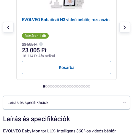
lóz
EVOLVEO Babaőrző N3 videó bébiőr, rózsaszín
EVO
os v
moz
Raktáron 1 db
Rak
23 505 Ft
23 5
23 005 Ft
22
18 114 Ft Áfa nélkül
17 4
Kosárba
Leírás és specifikációk
Leírás és specifikációk
EVOLVEO Baby Monitor LUX- Intelligens 360°-os videós bébiőr