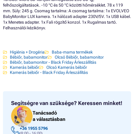
felhőszolgáltatások. -10 °C és 50 °C közötti hőmérséklet. 78 x 119
mm. Súly: 245 g. Csomag tartalma: A csomag tartalma: 1x EVOLVEO
BabyMonitor LUX kamera. 1x hálózati adapter 230V/5V. 1x USB kábel.
1x Menetes adapter. 1x Fali rögzítő konzol. 1x Rugalmas tartó.
Felhasználói kézikönyv.
Higiénia + Drogéria
Baba-mama termékek
Bébiőr, babamonitor
Olcsó Bébiőr, babamonitor
Bébiőr, babamonitor - Black Friday Árleszállítás
Kamerás bébiőr
Olcsó Kamerás bébiőr
Kamerás bébiőr - Black Friday Árleszállítás
Segítségre van szüksége?
Keressen minket!
Tanácsadó
a választásban
+36 1955 5796
(8:00 - 16:00)