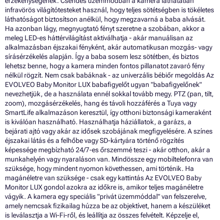
érzékenységének. Csendes üzemmódban a kamera láthatatlan
infravörös világítótesteket használ, hogy teljes sötétségben is tökéletes
láthatóságot biztosítson anélkül, hogy megzavarná a baba alvását.
Ha azonban lágy, megnyugtató fényt szeretne a szobában, akkor a
meleg LED-es háttérvilágítást aktiválhatja - akár manuálisan az
alkalmazásban éjszakai fényként, akár automatikusan mozgás- vagy
sírásérzékelés alapján. Így a baba sosem lesz sötétben, és biztos
lehetsz benne, hogy a kamera minden fontos pillanatot zavaró fény
nélkül rögzít. Nem csak babáknak - az univerzális bébiőr megoldás Az
EVOLVEO Baby Monitor LUX babafigyelőt ugyan "babafigyelőnek"
nevezhetjük, de a használata ennél sokkal tovább megy. PTZ (pan, tilt,
zoom), mozgásérzékelés, hang és távoli hozzáférés a Tuya vagy
SmartLife alkalmazáson keresztül, így otthoni biztonsági kameraként
is kiválóan használható. Használhatja háziállatok, a garázs, a
bejárati ajtó vagy akár az idősek szobájának megfigyelésére. A színes
éjszakai látás és a felhőbe vagy SD-kártyára történő rögzítés
képessége megbízható 24/7-es őrszemmé teszi - akár otthon, akár a
munkahelyén vagy nyaraláson van. Mindössze egy mobiltelefonra van
szüksége, hogy mindent nyomon követhessen, ami történik. Ha
magánéletre van szüksége - csak egy kattintás Az EVOLVEO Baby
Monitor LUX gondol azokra az időkre is, amikor teljes magánéletre
vágyik. A kamera egy speciális "privát üzemmóddal" van felszerelve,
amely nemcsak fizikailag húzza be az objektívet, hanem a készüléket
is leválasztja a Wi-Fi-ről, és leállítja az összes felvételt. Képzelje el,