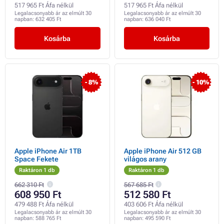
517 965 Ft Áfa nélkül
517 965 Ft Áfa nélkül
Legalacsonyabb ár az elmúlt 30
Legalacsonyabb ár az elmúlt 30
napban:
632 405 Ft
napban:
636 040 Ft
Kosárba
Kosárba
- 8%
- 10%
Apple iPhone Air 1TB
Apple iPhone Air 512 GB
Space Fekete
világos arany
Raktáron 1 db
Raktáron 1 db
662 310 Ft
567 685 Ft
608 950 Ft
512 580 Ft
479 488 Ft Áfa nélkül
403 606 Ft Áfa nélkül
Legalacsonyabb ár az elmúlt 30
Legalacsonyabb ár az elmúlt 30
napban:
588 765 Ft
napban:
495 590 Ft