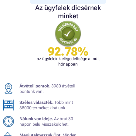
Az ügyfelek dicsérnek
minket
92.78%
az ügyfeleink elégedettsége a múlt
hónapban
Átvételi pontok.
3980 átvételi
pontunk van.
Széles választék.
Több mint
38000 terméket kínálunk.
Nálunk van ideje.
Az árut 30
napon belül visszaküldheti.
Megjutalmazzuk Önt.
Minden