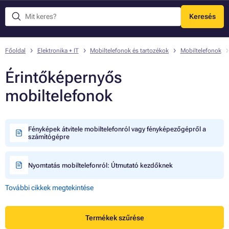
Keresés
Menü
Főoldal
Elektronika + IT
Mobiltelefonok és tartozékok
Mobiltelefonok
Érintőképernyős
mobiltelefonok
Fényképek átvitele mobiltelefonról vagy fényképezőgépről a
számítógépre
Nyomtatás mobiltelefonról: Útmutató kezdőknek
További cikkek megtekintése
Termékek szűrése