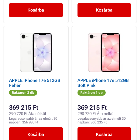
Kosárba
Kosárba
APPLE iPhone 17e 512GB
APPLE iPhone 17e 512GB
Fehér
Soft Pink
Raktáron 2 db
Raktáron 1 db
369 215 Ft
369 215 Ft
290 720 Ft Áfa nélkül
290 720 Ft Áfa nélkül
Legalacsonyabb ár az elmúlt 30
Legalacsonyabb ár az elmúlt 30
napban:
356 980 Ft
napban:
360 235 Ft
Kosárba
Kosárba