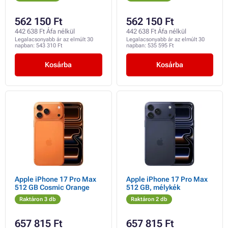
562 150 Ft
562 150 Ft
442 638 Ft Áfa nélkül
442 638 Ft Áfa nélkül
Legalacsonyabb ár az elmúlt 30
Legalacsonyabb ár az elmúlt 30
napban:
543 310 Ft
napban:
535 595 Ft
Kosárba
Kosárba
Apple iPhone 17 Pro Max
Apple iPhone 17 Pro Max
512 GB Cosmic Orange
512 GB, mélykék
Raktáron 3 db
Raktáron 2 db
657 815 Ft
657 815 Ft