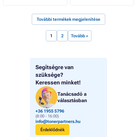
További termékek megjelenítése
1
2
Tovább »
Segítségre van
szüksége?
Keressen minket!
Tanácsadó a
választásban
+36 1955 5796
(8:00 - 16:00)
info@tonerpartners.hu
Érdeklődnék