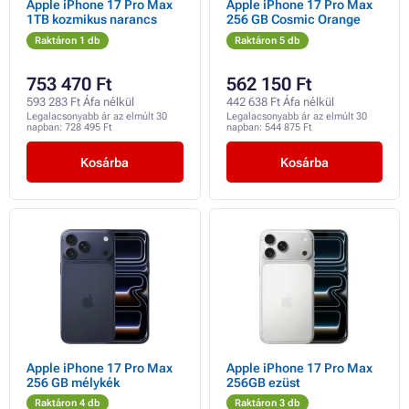
Apple iPhone 17 Pro Max
Apple iPhone 17 Pro Max
1TB kozmikus narancs
256 GB Cosmic Orange
Raktáron 1 db
Raktáron 5 db
753 470 Ft
562 150 Ft
593 283 Ft Áfa nélkül
442 638 Ft Áfa nélkül
Legalacsonyabb ár az elmúlt 30
Legalacsonyabb ár az elmúlt 30
napban:
728 495 Ft
napban:
544 875 Ft
Kosárba
Kosárba
Apple iPhone 17 Pro Max
Apple iPhone 17 Pro Max
256 GB mélykék
256GB ezüst
Raktáron 4 db
Raktáron 3 db