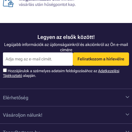
vásárlás után hűségpontot kap.
Legyen az elsők között!
Legújabb információk az újdonságainkról és akciónkról az Ön e-mail
címére
Feliratkozom a hírlevélre
Hozzájárulok a szémelyes adataim feldolgozásához az
Adatkezelési
Tájékoztató
alapján.
Elérhetőség
Vásároljon nálunk!