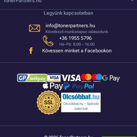
TonerPartners.hu
Legyünk kapcsolatban
info@tonerpartners.hu
Következő munkanapon válaszolunk
+36 1955 5796
Hé–Pé: 8:00 – 16:00
Kövessen minket a Facebookon
Olcsóbbat.hu – Spórolni
tudni kell