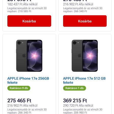
182 437 Ft Áfa nélkül
216 902 Ft Áfa nélkül
Legalacsonyabb ár az elmúlt 30
Legalacsonyabb ár az elmúlt 30
napban:
218 585 Ft
napban:
266 340 Ft
Kosárba
Kosárba
APPLE iPhone 17e 256GB
APPLE iPhone 17e 512 GB
fekete
fekete
Raktáron 9 db
Raktáron 1 db
275 465 Ft
369 215 Ft
216 902 Ft Áfa nélkül
290 720 Ft Áfa nélkül
Legalacsonyabb ár az elmúlt 30
Legalacsonyabb ár az elmúlt 30
napban:
266 340 Ft
napban:
356 980 Ft