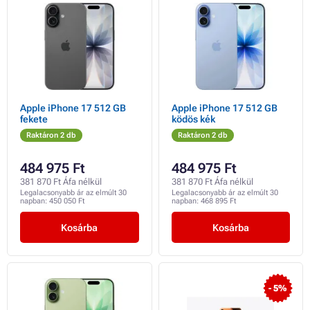
Apple iPhone 17 512 GB
Apple iPhone 17 512 GB
fekete
ködös kék
Raktáron 2 db
Raktáron 2 db
484 975 Ft
484 975 Ft
381 870 Ft Áfa nélkül
381 870 Ft Áfa nélkül
Legalacsonyabb ár az elmúlt 30
Legalacsonyabb ár az elmúlt 30
napban:
450 050 Ft
napban:
468 895 Ft
Kosárba
Kosárba
- 5%