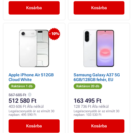
Kosárba
Kosárba
- 10%
Apple iPhone Air 512GB
Samsung Galaxy A37 5G
Cloud White
6GB/128GB fehér, EU
Raktáron 1 db
Raktáron 20 db
567 685 Ft
512 580 Ft
163 495 Ft
403 606 Ft Áfa nélkül
128 736 Ft Áfa nélkül
Legalacsonyabb ár az elmúlt 30
Legalacsonyabb ár az elmúlt 30
napban:
495 590 Ft
napban:
103 530 Ft
Kosárba
Kosárba