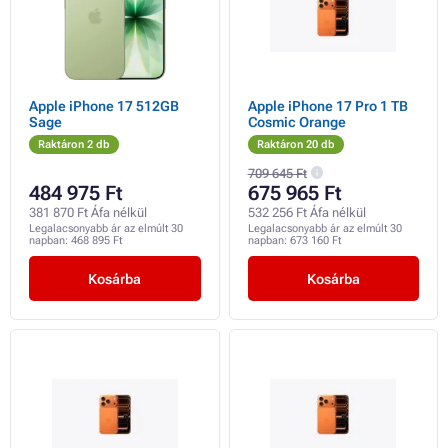
Apple iPhone 17 512GB
Apple iPhone 17 Pro 1 TB
Sage
Cosmic Orange
Raktáron 2 db
Raktáron 20 db
709 645 Ft
484 975 Ft
675 965 Ft
381 870 Ft Áfa nélkül
532 256 Ft Áfa nélkül
Legalacsonyabb ár az elmúlt 30
Legalacsonyabb ár az elmúlt 30
napban:
468 895 Ft
napban:
673 160 Ft
Kosárba
Kosárba