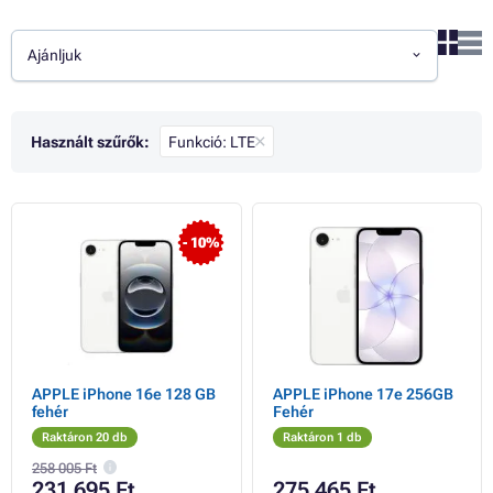
Ajánljuk
Használt szűrők:
Funkció: LTE
- 10%
APPLE iPhone 16e 128 GB
APPLE iPhone 17e 256GB
fehér
Fehér
Raktáron 20 db
Raktáron 1 db
258 005 Ft
231 695 Ft
275 465 Ft