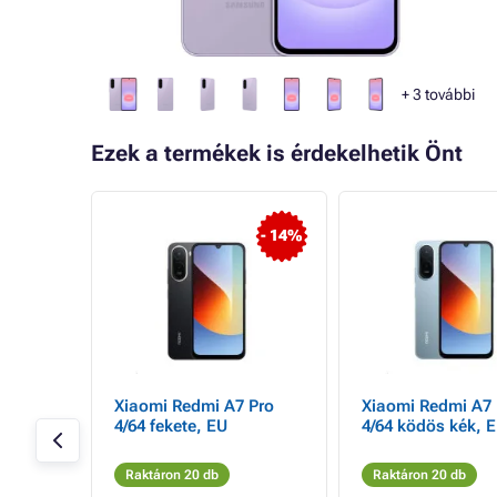
+
3
további
Ezek a termékek is érdekelhetik Önt
- 14%
 S25 5G
Xiaomi Redmi A7 Pro
Xiaomi Redmi A7 
ke, EU
4/64 fekete, EU
4/64 ködös kék, 
Raktáron 20 db
Raktáron 20 db