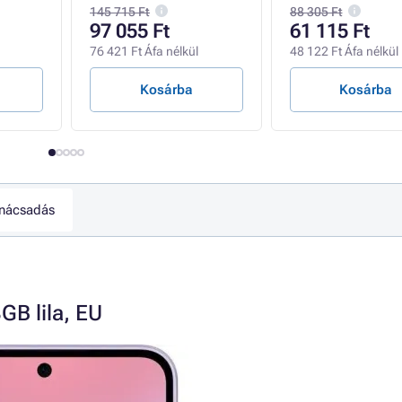
145 715 Ft
88 305 Ft
97 055 Ft
61 115 Ft
76 421 Ft Áfa nélkül
48 122 Ft Áfa nélkül
Kosárba
Kosárba
nácsadás
B lila, EU