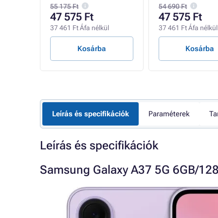
55 175 Ft
54 690 Ft
47 575 Ft
47 575 Ft
ül
37 461 Ft Áfa nélkül
37 461 Ft Áfa nélkül
Kosárba
Kosárba
Leírás és specifikációk
Paraméterek
Ta
Leírás és specifikációk
Samsung Galaxy A37 5G 6GB/128G