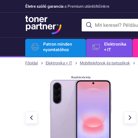
Életre szóló garancia
a Premium utántöltőinkre
Patron minden
Elektronika
nyomtatóhoz
+ IT
Főoldal
Elektronika + IT
Mobiltelefonok és tartozékok
Illusztrációs kép