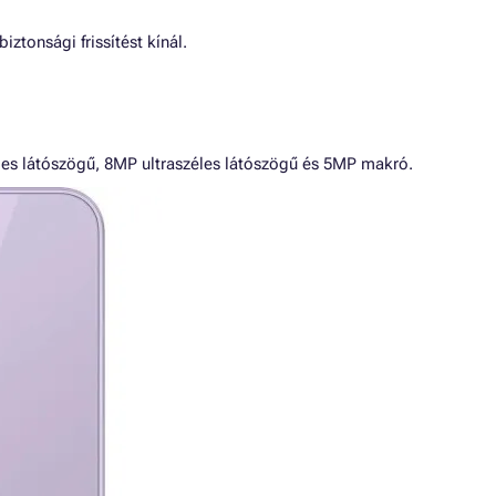
iztonsági frissítést kínál.
éles látószögű, 8MP ultraszéles látószögű és 5MP makró.