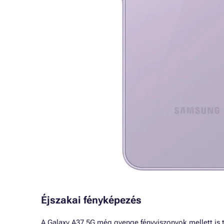
Éjszakai fényképezés
A Galaxy A37 5G még gyenge fényviszonyok mellett is ti