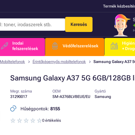
Termék kézbesíté
Keresés
H
Irodai
Higién
Védőfelszerelések
felszerelések
+ Drog
Mobiltelefonok
Érintőképernyős mobiltelefonok
Samsung Galaxy A37 5G
Samsung Galaxy A37 5G 6GB/128GB li
Megr. száma
OEM
Gyártó
31290017
SM-A376BLVBEUE/EU
Samsung
Hűségpontok:
8155
0 értékelés