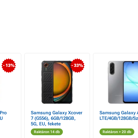
- 13%
- 33%
Pro
Samsung Galaxy Xcover
Samsung Galaxy 
EU
7 (G556), 6GB/128GB,
LTE/4GB/128GB/Sz
5G, EU, fekete
Raktáron 14 db
Raktáron > 20 db