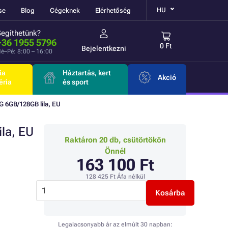
HU
se
Blog
Cégeknek
Elérhetőség
Segíthetünk?
+36 1955 5796
0 Ft
Bejelentkezni
é–Pé: 8:00 – 16:00
ia
Háztartás, kert
Akció
éria
és sport
 6GB/128GB lila, EU
la, EU
Raktáron 20 db, csütörtökön
Önnél
163 100 Ft
128 425 Ft
Áfa nélkül
Kosárba
Legalacsonyabb ár az elmúlt 30 napban: