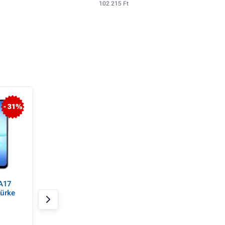
102 215 Ft
- 31%
- 4%
A17
APPLE iPhone 16 128 GB
Samsung Galaxy 
ürke
Ultramarin
4GB/128GB sötétk
Raktáron 1 db
Raktáron > 20 db