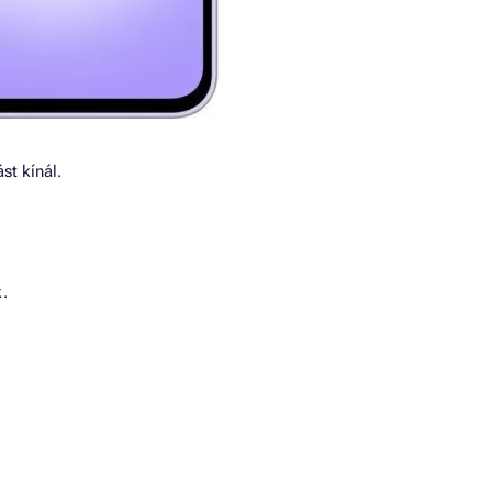
st kínál.
k.