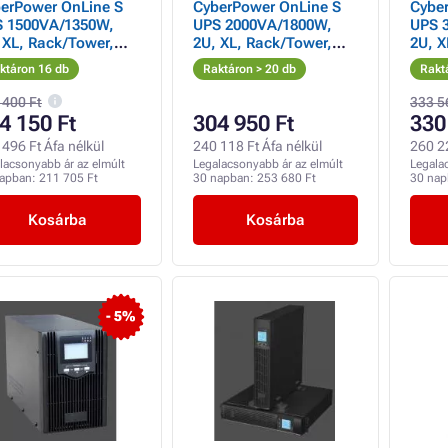
erPower OnLine S
CyberPower OnLine S
Cybe
 1500VA/1350W,
UPS 2000VA/1800W,
UPS 
 XL, Rack/Tower,
2U, XL, Rack/Tower,
2U, X
 XL, Rack/Tower
2U, XL, Rack/Tower
2U, X
ktáron 16 db
Raktáron > 20 db
Rakt
 400 Ft
333 5
4 150 Ft
304 950 Ft
330
496 Ft Áfa nélkül
240 118 Ft Áfa nélkül
260 22
lacsonyabb ár az elmúlt
Legalacsonyabb ár az elmúlt
Legala
napban:
211 705 Ft
30 napban:
253 680 Ft
30 na
Kosárba
Kosárba
- 5%