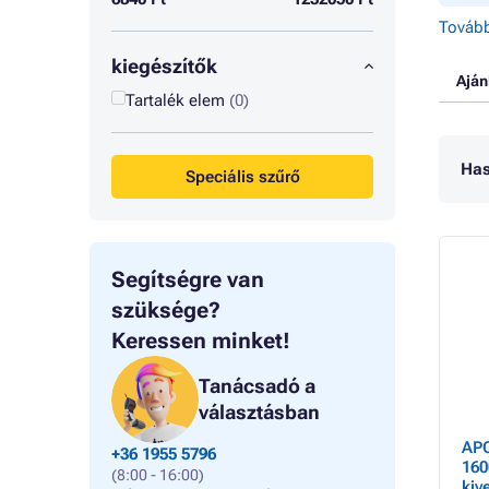
Tovább
kiegészítők
Aján
Tartalék elem
(0)
Has
Speciális szűrő
Segítségre van
szüksége?
Keressen minket!
Tanácsadó a
választásban
APC
+36 1955 5796
160
(8:00 - 16:00)
kiv