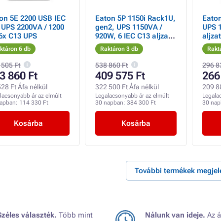
on 5E 2200 USB IEC
Eaton 5P 1150i Rack1U,
Eaton
 UPS 2200VA / 1200
gen2, UPS 1150VA /
UPS 1
6x C13 UPS
920W, 6 IEC C13 aljzat,
aljza
LCD, Netpack
ktáron 6 db
Raktáron 3 db
Rakt
 505 Ft
538 860 Ft
296 8
3 860 Ft
409 575 Ft
266
28 Ft Áfa nélkül
322 500 Ft Áfa nélkül
209 88
lacsonyabb ár az elmúlt
Legalacsonyabb ár az elmúlt
Legala
napban:
114 330 Ft
30 napban:
384 300 Ft
30 na
Kosárba
Kosárba
További termékek megjel
Széles választék.
Több mint
Nálunk van ideje.
Az á