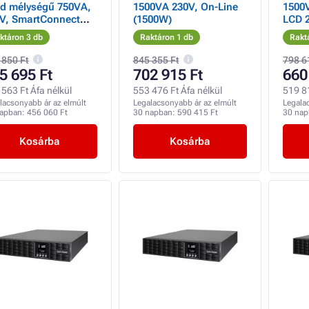
id mélységű 750VA,
1500VA 230V, On-Line
1500
V, SmartConnect
(1500W)
LCD 2
0W), 2U, 31,8 cm
ktáron 3 db
Raktáron 1 db
Rakt
yen
 850 Ft
845 355 Ft
798 6
5 695 Ft
702 915 Ft
660
563 Ft Áfa nélkül
553 476 Ft Áfa nélkül
519 81
lacsonyabb ár az elmúlt
Legalacsonyabb ár az elmúlt
Legala
napban:
456 060 Ft
30 napban:
590 415 Ft
30 na
Kosárba
Kosárba