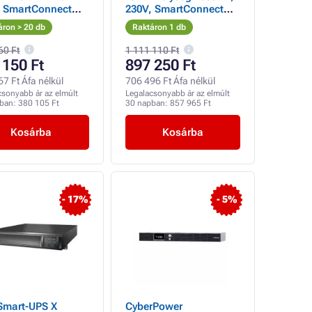
, SmartConnect
230V, SmartConnect
W)
(1350W), 3U, mélység
áron > 20 db
Raktáron 1 db
30,2 cm
60 Ft
1 111 110 Ft
 150 Ft
897 250 Ft
7 Ft Áfa nélkül
706 496 Ft Áfa nélkül
csonyabb ár az elmúlt
Legalacsonyabb ár az elmúlt
pban:
380 105 Ft
30 napban:
857 965 Ft
Kosárba
Kosárba
- 17%
- 5%
Smart-UPS X
CyberPower