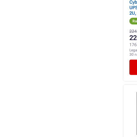
Cyb
UPS
2U,
2U,
Ra
224
22
176 
Lega
30 