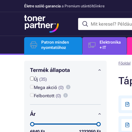
Életre szóló garancia
a Premium utántöltőinkre
Patron minden
Elektronika
nyomtatóhoz
+ IT
Főoldal
Termék állapota
Tá
Új
(35)
Mega akció
(0)
Felbontott
(0)
Ár
6840
Ft
1232050
Ft