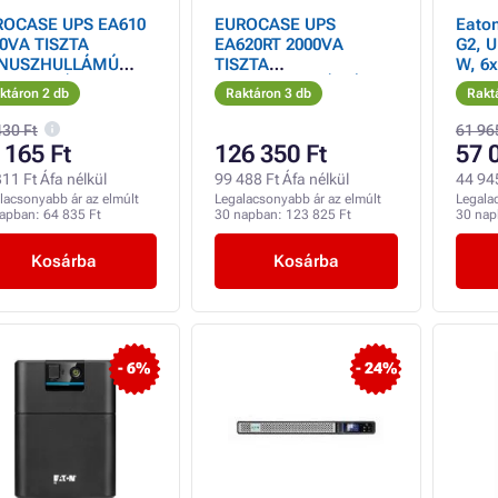
ROCASE UPS EA610
EUROCASE UPS
Eaton
0VA TISZTA
EA620RT 2000VA
G2, U
INUSZHULLÁMÚ
TISZTA
W, 6x
AMFORRÁS
SZINUSZHULLÁMÚ
ktáron 2 db
Raktáron 3 db
Rakt
ÁRAMFORRÁS
430 Ft
61 96
 165 Ft
126 350 Ft
57 
11 Ft Áfa nélkül
99 488 Ft Áfa nélkül
44 945
lacsonyabb ár az elmúlt
Legalacsonyabb ár az elmúlt
Legala
napban:
64 835 Ft
30 napban:
123 825 Ft
30 na
Kosárba
Kosárba
- 6%
- 24%