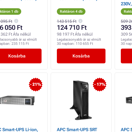
230V
(900
ktáron 1 db
Raktáron 4 db
Rakt
 095 Ft
143 515 Ft
509 2
6 050 Ft
124 710 Ft
393
362 Ft Áfa nélkül
98 197 Ft Áfa nélkül
309 56
lacsonyabb ár az elmúlt
Legalacsonyabb ár az elmúlt
Legala
napban:
235 115 Ft
30 napban:
110 655 Ft
30 na
Kosárba
Kosárba
- 21%
- 17%
 Smart-UPS Li-ion,
APC Smart-UPS SRT
APC 