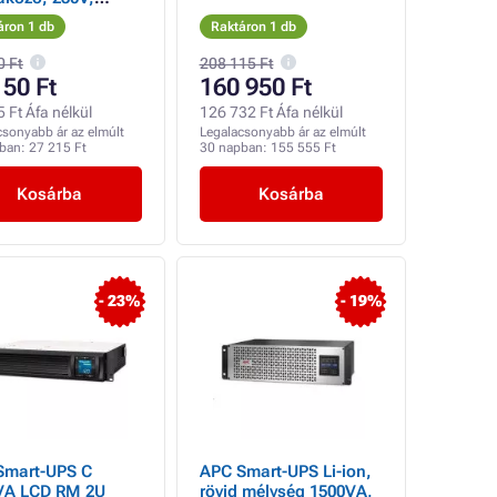
W)
áron 1 db
Raktáron 1 db
0 Ft
208 115 Ft
150 Ft
160 950 Ft
 Ft Áfa nélkül
126 732 Ft Áfa nélkül
csonyabb ár az elmúlt
Legalacsonyabb ár az elmúlt
pban:
27 215 Ft
30 napban:
155 555 Ft
Kosárba
Kosárba
- 23%
- 19%
Smart-UPS C
APC Smart-UPS Li-ion,
VA LCD RM 2U
rövid mélység 1500VA,