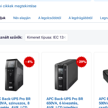
i cikkek megtekintése
ljuk
Név alapján
A legolcsóbbtól
A legdrágábbtól
Legn
znált szűrők:
Kimenet típusa: IEC 13
- 4%
- 29%
 Back-UPS Pro BR
APC Back-UPS Pro BR
APC 
0VA, szinuszos, 8
650VA, 6 kivezetés,
500VA
ezetés, AVR, LCD
AVR, LCD interfész
csatl