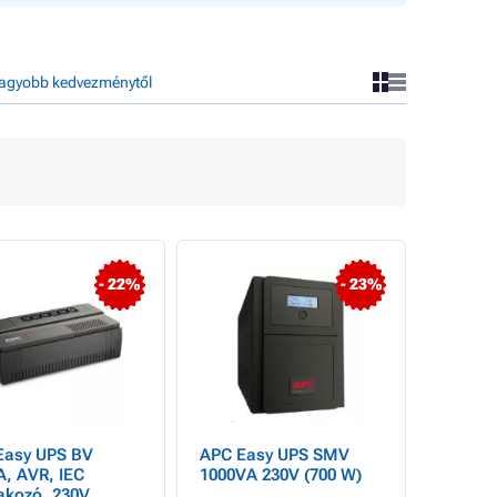
agyobb kedvezménytől
- 22%
- 23%
Easy UPS BV
APC Easy UPS SMV
, AVR, IEC
1000VA 230V (700 W)
akozó, 230V,