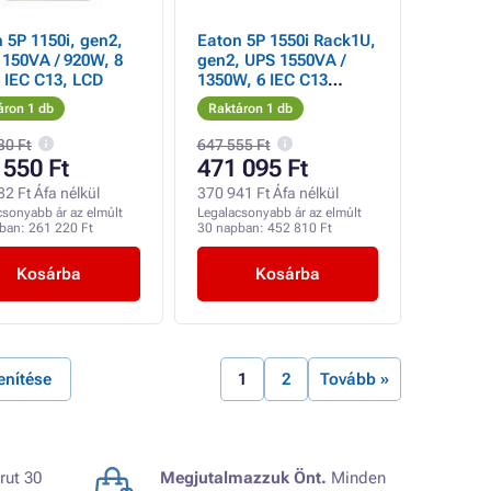
 5P 1150i, gen2,
Eaton 5P 1550i Rack1U,
150VA / 920W, 8
gen2, UPS 1550VA /
t IEC C13, LCD
1350W, 6 IEC C13
aljzat, LCD, Netpack
áron 1 db
Raktáron 1 db
30 Ft
647 555 Ft
 550 Ft
471 095 Ft
2 Ft Áfa nélkül
370 941 Ft Áfa nélkül
csonyabb ár az elmúlt
Legalacsonyabb ár az elmúlt
pban:
261 220 Ft
30 napban:
452 810 Ft
Kosárba
Kosárba
enítése
1
2
Tovább »
rut 30
Megjutalmazzuk Önt.
Minden