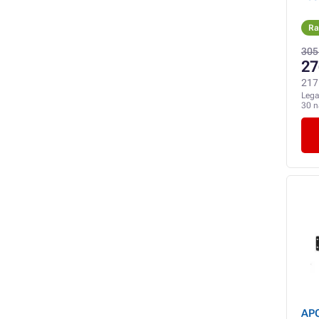
Ra
305
27
217 
Lega
30 
APC