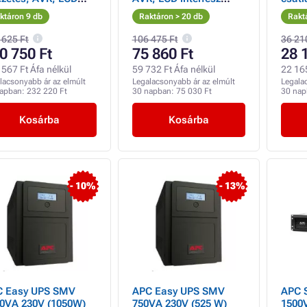
erfész (960W)
(390W)
(300
ktáron 9 db
Raktáron > 20 db
Rakt
 625 Ft
106 475 Ft
36 21
0 750 Ft
75 860 Ft
28 
567 Ft Áfa nélkül
59 732 Ft Áfa nélkül
22 165
lacsonyabb ár az elmúlt
Legalacsonyabb ár az elmúlt
Legala
napban:
232 220 Ft
30 napban:
75 030 Ft
30 na
Kosárba
Kosárba
- 10%
- 13%
C Easy UPS SMV
APC Easy UPS SMV
APC 
0VA 230V (1050W)
750VA 230V (525 W)
1500