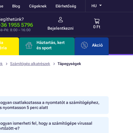
HU
se
Blog
Cégeknek
Elérhetőség
Segíthetünk?
+36 1955 5796
0 Ft
Bejelentkezni
é–Pé: 8:00 – 16:00
ia
Háztartás, kert
Akció
éria
és sport
ek
Számítógép alkatrészek
Tápegységek
ogyan csatlakoztassa a nyomtatót a számítógéphez,
s nyomtasson 5 perc alatt
ogyan ismerheti fel, hogy a számítógépe vírussal
ertőzött-e?