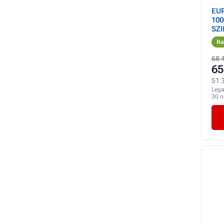
EU
100
SZ
ÁR
Ra
68 
65
51 3
Lega
30 