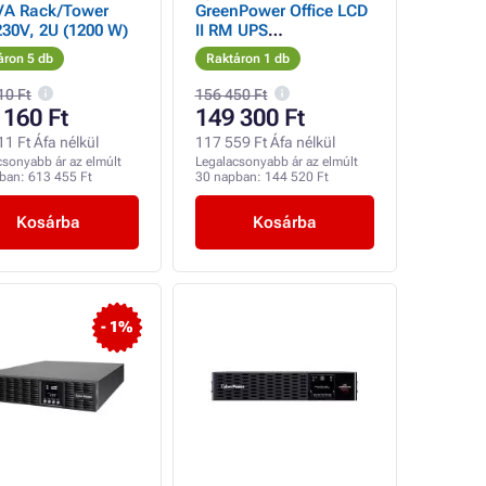
VA Rack/Tower
GreenPower Office LCD
30V, 2U (1200 W)
II RM UPS
1000VA/600W, 1U, 1U
áron 5 db
Raktáron 1 db
10 Ft
156 450 Ft
 160 Ft
149 300 Ft
1 Ft Áfa nélkül
117 559 Ft Áfa nélkül
csonyabb ár az elmúlt
Legalacsonyabb ár az elmúlt
pban:
613 455 Ft
30 napban:
144 520 Ft
Kosárba
Kosárba
- 1%