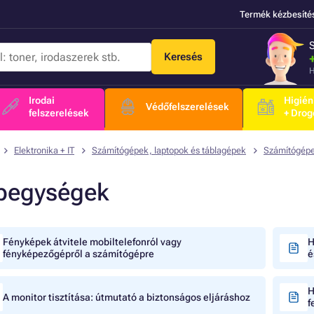
Termék kézbesíté
Keresés
H
Irodai
Higién
Védőfelszerelések
felszerelések
+ Drog
Elektronika + IT
Számítógépek, laptopok és táblagépek
Számítógép
pegységek
Fényképek átvitele mobiltelefonról vagy
H
fényképezőgépről a számítógépre
é
H
A monitor tisztítása: útmutató a biztonságos eljáráshoz
f