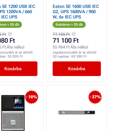
 5E 1200 USB IEC
Eaton 5E 1600 USB IEC
PS 1200VA / 660
G2, UPS 1600VA / 900
 IEC UPS
W, 6x IEC UPS
áron > 20 db
Raktáron > 20 db
5 Ft
77 155 Ft
080 Ft
71 100 Ft
 Ft Áfa nélkül
55 984 Ft Áfa nélkül
csonyabb ár az elmúlt
Legalacsonyabb ár az elmúlt
pban:
55 005 Ft
30 napban:
69 380 Ft
Kosárba
Kosárba
- 10%
- 27%