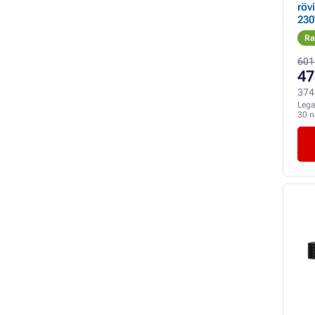
röv
230
(60
Ra
mél
601
47
374 
Lega
30 