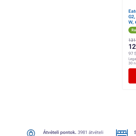
Eat
G2,
W, 
Ra
131
12
97 5
Lega
30 
Átvételi pontok.
3981 átvételi