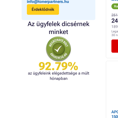
info@tonerpartners.hu
int
Ra
Érdeklődnék
251
24
Az ügyfelek dicsérnek
189 
minket
Lega
30 
92.79%
az ügyfeleink elégedettsége a múlt
hónapban
AP
150