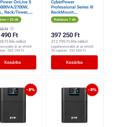
rPower OnLine S
CyberPower
3000VA/2700W,
Professional Series III
L, Rack/Tower,
RackMount
L, Rack/Tower
2200VA/2200W, 2U
áron > 20 db
Raktáron 7 db
60 Ft
 490 Ft
397 250 Ft
8 Ft Áfa nélkül
312 795 Ft Áfa nélkül
csonyabb ár az elmúlt
Legalacsonyabb ár az elmúlt
pban:
262 190 Ft
30 napban:
332 605 Ft
Kosárba
Kosárba
- 8%
- 8%