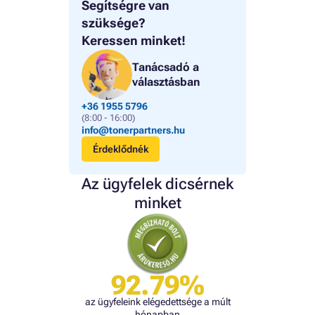
Segítségre van
szüksége?
Keressen minket!
Tanácsadó a
választásban
+36 1955 5796
(8:00 - 16:00)
info@tonerpartners.hu
Érdeklődnék
Az ügyfelek dicsérnek
minket
92.79%
az ügyfeleink elégedettsége a múlt
hónapban