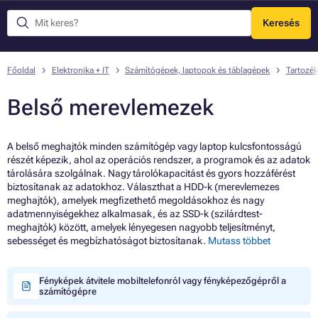
Keresés
Menü
Főoldal
Elektronika + IT
Számítógépek, laptopok és táblagépek
Tartozék
Belső merevlemezek
A belső meghajtók minden számítógép vagy laptop kulcsfontosságú
részét képezik, ahol az operációs rendszer, a programok és az adatok
tárolására szolgálnak. Nagy tárolókapacitást és gyors hozzáférést
biztosítanak az adatokhoz. Választhat a HDD-k (merevlemezes
meghajtók), amelyek megfizethető megoldásokhoz és nagy
adatmennyiségekhez alkalmasak, és az SSD-k (szilárdtest-
meghajtók) között, amelyek lényegesen nagyobb teljesítményt,
sebességet és megbízhatóságot biztosítanak.
Mutass többet
Fényképek átvitele mobiltelefonról vagy fényképezőgépről a
számítógépre