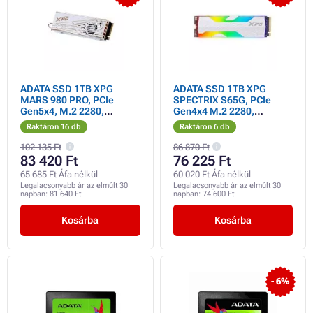
ADATA SSD 1TB XPG
ADATA SSD 1TB XPG
MARS 980 PRO, PCIe
SPECTRIX S65G, PCIe
Gen5x4, M.2 2280,
Gen4x4 M.2 2280,
(R:14000/ W:10000MB/s)
(R:6000/W:4000 MB/s)
Raktáron 16 db
Raktáron 6 db
102 135 Ft
86 870 Ft
83 420 Ft
76 225 Ft
65 685 Ft Áfa nélkül
60 020 Ft Áfa nélkül
Legalacsonyabb ár az elmúlt 30
Legalacsonyabb ár az elmúlt 30
napban:
81 640 Ft
napban:
74 600 Ft
Kosárba
Kosárba
- 6%