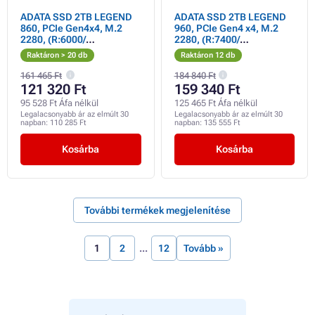
ADATA SSD 2TB LEGEND
ADATA SSD 2TB LEGEND
860, PCIe Gen4x4, M.2
960, PCIe Gen4 x4, M.2
2280, (R:6000/
2280, (R:7400/
W:5000MB/s)
W:6800MB/s)
Raktáron > 20 db
Raktáron 12 db
161 465 Ft
184 840 Ft
121 320 Ft
159 340 Ft
95 528 Ft Áfa nélkül
125 465 Ft Áfa nélkül
Legalacsonyabb ár az elmúlt 30
Legalacsonyabb ár az elmúlt 30
napban:
110 285 Ft
napban:
135 555 Ft
Kosárba
Kosárba
További termékek megjelenítése
1
2
12
Tovább »