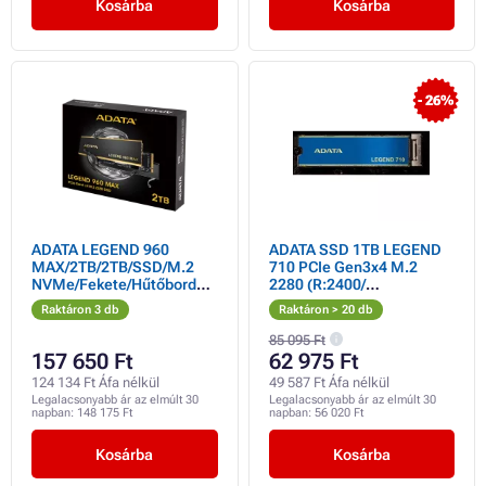
Kosárba
Kosárba
- 26%
ADATA LEGEND 960
ADATA SSD 1TB LEGEND
MAX/2TB/2TB/SSD/M.2
710 PCIe Gen3x4 M.2
NVMe/Fekete/Hűtőborda/
2280 (R:2400/
5R
W:1800MB/s)
Raktáron 3 db
Raktáron > 20 db
85 095 Ft
157 650 Ft
62 975 Ft
124 134 Ft Áfa nélkül
49 587 Ft Áfa nélkül
Legalacsonyabb ár az elmúlt 30
Legalacsonyabb ár az elmúlt 30
napban:
148 175 Ft
napban:
56 020 Ft
Kosárba
Kosárba