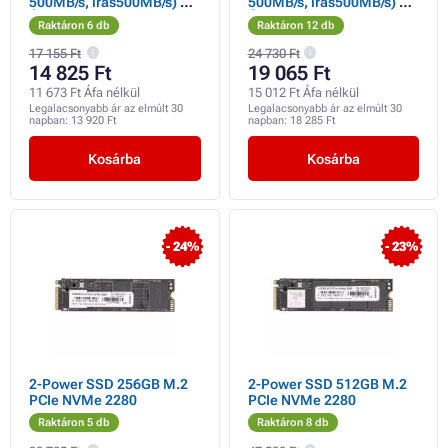
500MB/s, írás500MB/s) 3
500MB/s, írás500MB/s) 3
ÉV GARANCIA
ÉV GARANCIA
Raktáron 6 db
Raktáron 12 db
17 155 Ft
24 730 Ft
14 825 Ft
19 065 Ft
11 673 Ft Áfa nélkül
15 012 Ft Áfa nélkül
Legalacsonyabb ár az elmúlt 30
Legalacsonyabb ár az elmúlt 30
napban:
13 920 Ft
napban:
18 285 Ft
Kosárba
Kosárba
- 24%
- 23%
2-Power SSD 256GB M.2
2-Power SSD 512GB M.2
PCIe NVMe 2280
PCIe NVMe 2280
Raktáron 5 db
Raktáron 8 db