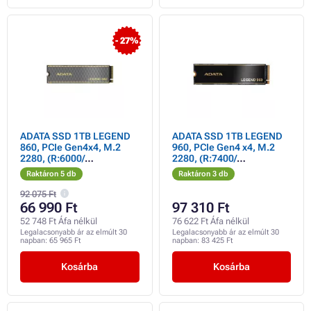
- 27%
ADATA SSD 1TB LEGEND
ADATA SSD 1TB LEGEND
860, PCIe Gen4x4, M.2
960, PCIe Gen4 x4, M.2
2280, (R:6000/
2280, (R:7400/
W:4000MB/s)
W:6000MB/s)
Raktáron 5 db
Raktáron 3 db
92 075 Ft
66 990 Ft
97 310 Ft
52 748 Ft Áfa nélkül
76 622 Ft Áfa nélkül
Legalacsonyabb ár az elmúlt 30
Legalacsonyabb ár az elmúlt 30
napban:
65 965 Ft
napban:
83 425 Ft
Kosárba
Kosárba