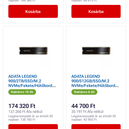
napban:
164 360 Ft
napban:
68 675 Ft
Kosárba
Kosárba
ADATA LEGEND
ADATA LEGEND
900/2TB/SSD/M.2
900/512GB/SSD/M.2
NVMe/Fekete/Hűtőborda/
NVMe/Fekete/Hűtőborda/
5R
5R
Raktáron 10 db
Raktáron 6 db
174 320 Ft
44 700 Ft
137 260 Ft Áfa nélkül
35 197 Ft Áfa nélkül
Legalacsonyabb ár az elmúlt 30
Legalacsonyabb ár az elmúlt 30
napban:
138 760 Ft
napban:
43 950 Ft