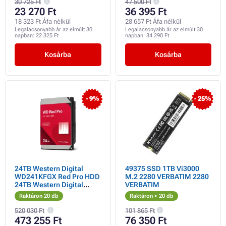
30 725 Ft
47 500 Ft
23 270 Ft
36 395 Ft
18 323 Ft Áfa nélkül
28 657 Ft Áfa nélkül
Legalacsonyabb ár az elmúlt 30
Legalacsonyabb ár az elmúlt 30
napban:
22 325 Ft
napban:
34 290 Ft
Kosárba
Kosárba
- 9%
- 25%
24TB Western Digital
49375 SSD 1TB Vi3000
WD241KFGX Red Pro HDD
M.2 2280 VERBATIM 2280
24TB Western Digital
VERBATIM
WD241KFGX Red Pro HDD
Raktáron 20 db
Raktáron > 20 db
520 030 Ft
101 865 Ft
473 255 Ft
76 350 Ft