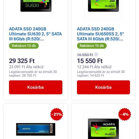
ADATA SSD 240GB
ADATA SSD 240GB
Ultimate SU630 2, 5" SATA
Ultimate SU650SS 2, 5"
III 6Gb/s (R:520/
SATA III 6Gb/s (R:520/
W:450MB/s)
W:450MB/s)
Raktáron 13 db
Raktáron 15 db
16 550 Ft
29 325 Ft
15 550 Ft
23 091 Ft Áfa nélkül
12 244 Ft Áfa nélkül
Legalacsonyabb ár az elmúlt 30
Legalacsonyabb ár az elmúlt 30
napban:
28 705 Ft
napban:
14 625 Ft
Kosárba
Kosárba
- 21%
- 4%