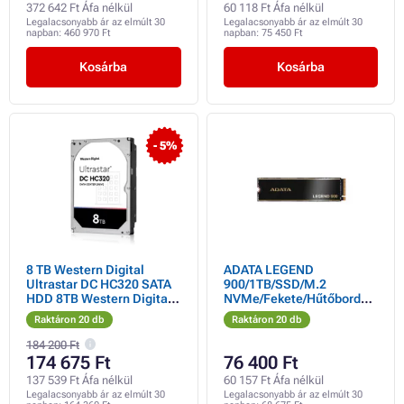
372 642 Ft Áfa nélkül
60 118 Ft Áfa nélkül
Legalacsonyabb ár az elmúlt 30
Legalacsonyabb ár az elmúlt 30
napban:
460 970 Ft
napban:
75 450 Ft
Kosárba
Kosárba
- 5%
8 TB Western Digital
ADATA LEGEND
Ultrastar DC HC320 SATA
900/1TB/SSD/M.2
HDD 8TB Western Digital
NVMe/Fekete/Hűtőborda/
Ultrastar DC HC320
5R
Raktáron 20 db
Raktáron 20 db
184 200 Ft
174 675 Ft
76 400 Ft
137 539 Ft Áfa nélkül
60 157 Ft Áfa nélkül
Legalacsonyabb ár az elmúlt 30
Legalacsonyabb ár az elmúlt 30