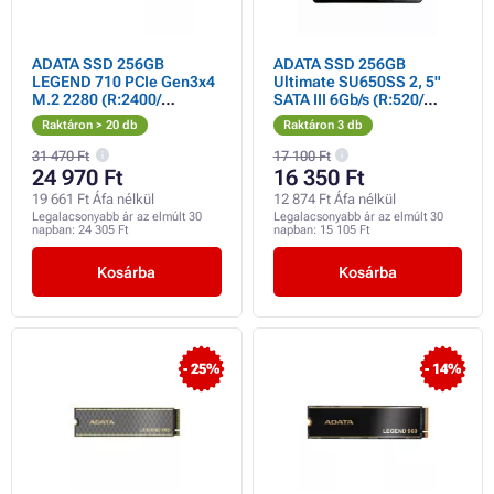
ADATA SSD 256GB
ADATA SSD 256GB
LEGEND 710 PCIe Gen3x4
Ultimate SU650SS 2, 5"
M.2 2280 (R:2400/
SATA III 6Gb/s (R:520/
W:1800MB/s)
W:450MB/s)
Raktáron > 20 db
Raktáron 3 db
31 470 Ft
17 100 Ft
24 970 Ft
16 350 Ft
19 661 Ft Áfa nélkül
12 874 Ft Áfa nélkül
Legalacsonyabb ár az elmúlt 30
Legalacsonyabb ár az elmúlt 30
napban:
24 305 Ft
napban:
15 105 Ft
Kosárba
Kosárba
- 25%
- 14%