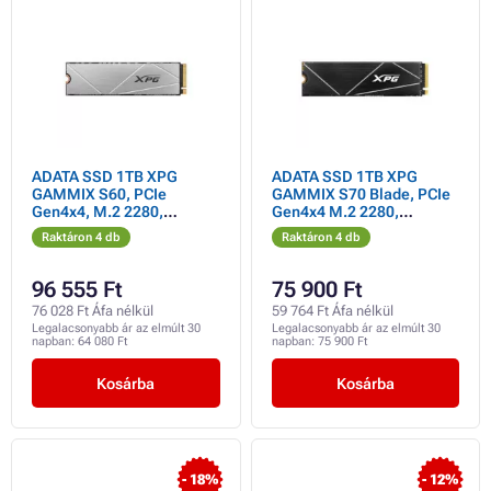
ADATA SSD 1TB XPG
ADATA SSD 1TB XPG
GAMMIX S60, PCIe
GAMMIX S70 Blade, PCIe
Gen4x4, M.2 2280,
Gen4x4 M.2 2280,
(R:5000/ W:3200MB/s)
(R:7400/ W:5500MB/s)
Raktáron 4 db
Raktáron 4 db
96 555 Ft
75 900 Ft
76 028 Ft Áfa nélkül
59 764 Ft Áfa nélkül
Legalacsonyabb ár az elmúlt 30
Legalacsonyabb ár az elmúlt 30
napban:
64 080 Ft
napban:
75 900 Ft
Kosárba
Kosárba
- 18%
- 12%