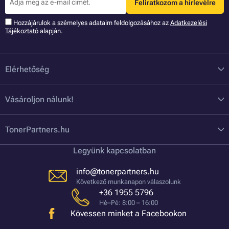
Feliratkozom a hírlevélre
Hozzájárulok a szémelyes adataim feldolgozásához az
Adatkezelési
Tájékoztató
alapján.
Elérhetőség
Vásároljon nálunk!
TonerPartners.hu
Legyünk kapcsolatban
info@tonerpartners.hu
Következő munkanapon válaszolunk
+36 1955 5796
Hé–Pé: 8:00 – 16:00
Kövessen minket a Facebookon