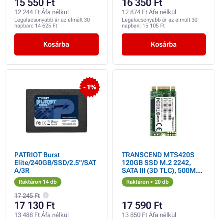
15 550 Ft
16 350 Ft
12 244 Ft Áfa nélkül
12 874 Ft Áfa nélkül
Legalacsonyabb ár az elmúlt 30
Legalacsonyabb ár az elmúlt 30
napban:
14 625 Ft
napban:
15 105 Ft
Kosárba
Kosárba
- 1%
PATRIOT Burst
TRANSCEND MTS420S
Elite/240GB/SSD/2.5"/SAT
120GB SSD M.2 2242,
A/3R
SATA III (3D TLC), 500MB/s
R, 350MB/s W
Raktáron 14 db
Raktáron > 20 db
17 245 Ft
17 130 Ft
17 590 Ft
13 488 Ft Áfa nélkül
13 850 Ft Áfa nélkül