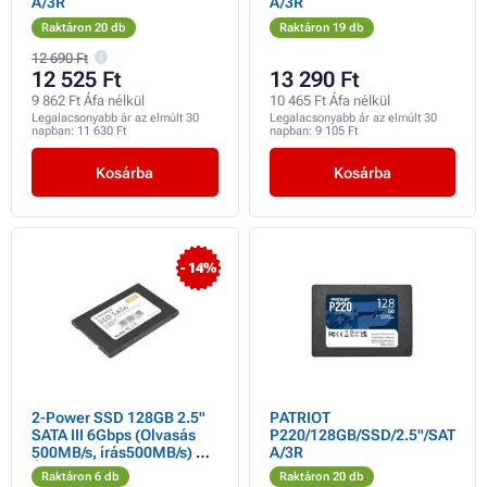
A/3R
A/3R
Raktáron 20 db
Raktáron 19 db
12 690 Ft
12 525 Ft
13 290 Ft
9 862 Ft Áfa nélkül
10 465 Ft Áfa nélkül
Legalacsonyabb ár az elmúlt 30
Legalacsonyabb ár az elmúlt 30
napban:
11 630 Ft
napban:
9 105 Ft
Kosárba
Kosárba
- 14%
2-Power SSD 128GB 2.5"
PATRIOT
SATA III 6Gbps (Olvasás
P220/128GB/SSD/2.5"/SAT
500MB/s, írás500MB/s) 3
A/3R
ÉV GARANCIA
Raktáron 6 db
Raktáron 20 db