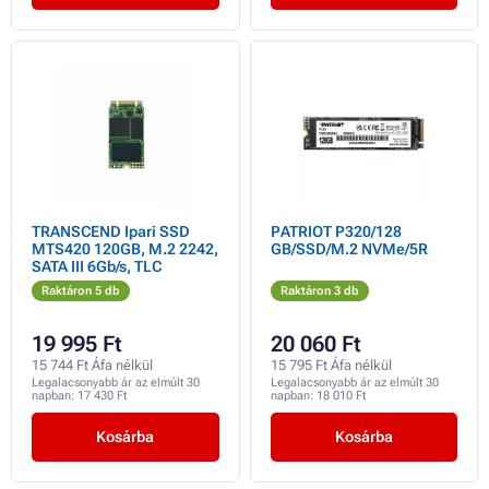
TRANSCEND Ipari SSD
PATRIOT P320/128
MTS420 120GB, M.2 2242,
GB/SSD/M.2 NVMe/5R
SATA III 6Gb/s, TLC
Raktáron 5 db
Raktáron 3 db
19 995 Ft
20 060 Ft
15 744 Ft Áfa nélkül
15 795 Ft Áfa nélkül
Legalacsonyabb ár az elmúlt 30
Legalacsonyabb ár az elmúlt 30
napban:
17 430 Ft
napban:
18 010 Ft
Kosárba
Kosárba