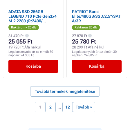
ADATA SSD 256GB
PATRIOT Burst
LEGEND 710 PCIe Gen3x4
Elite/480GB/SSD/2.5"/SAT
M.2 2280 (R:2400/
A/3R
W:1800MB/s)
Raktáron > 20 db
Raktáron 20 db
31 470 Ft
27 870 Ft
25 055 Ft
25 780 Ft
19 728 Ft Áfa nélkül
20 299 Ft Áfa nélkül
Legalacsonyabb ár az elmúlt 30
Legalacsonyabb ár az elmúlt 30
napban:
24 305 Ft
napban:
24 885 Ft
Kosárba
Kosárba
További termékek megjelenítése
1
2
12
Tovább »