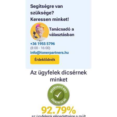
Segítségre van
szüksége?
Keressen minket!
Tanácsadó a
választásban
+36 1955 5796
(8:00 - 16:00)
info@tonerpartners.hu
Érdeklődnék
Az ügyfelek dicsérnek
minket
92.79%
az ügyfeleink elégedettsége a múlt