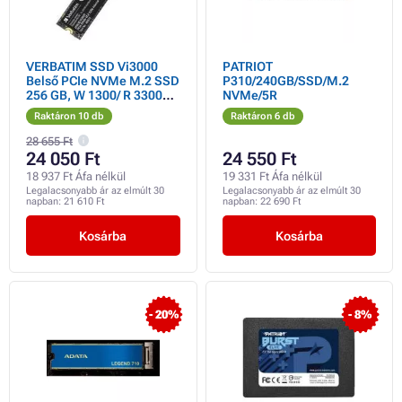
VERBATIM SSD Vi3000
PATRIOT
Belső PCIe NVMe M.2 SSD
P310/240GB/SSD/M.2
256 GB, W 1300/ R 3300
NVMe/5R
MB/s
Raktáron 10 db
Raktáron 6 db
28 655 Ft
24 050 Ft
24 550 Ft
18 937 Ft Áfa nélkül
19 331 Ft Áfa nélkül
Legalacsonyabb ár az elmúlt 30
Legalacsonyabb ár az elmúlt 30
napban:
21 610 Ft
napban:
22 690 Ft
Kosárba
Kosárba
- 20%
- 8%