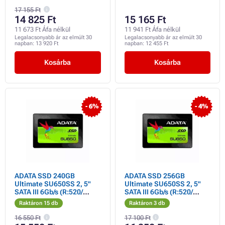
17 155 Ft
14 825 Ft
15 165 Ft
11 673 Ft Áfa nélkül
11 941 Ft Áfa nélkül
Legalacsonyabb ár az elmúlt 30
Legalacsonyabb ár az elmúlt 30
napban:
13 920 Ft
napban:
12 455 Ft
Kosárba
Kosárba
- 6%
- 4%
ADATA SSD 240GB
ADATA SSD 256GB
Ultimate SU650SS 2, 5"
Ultimate SU650SS 2, 5"
SATA III 6Gb/s (R:520/
SATA III 6Gb/s (R:520/
W:450MB/s)
W:450MB/s)
Raktáron 15 db
Raktáron 3 db
16 550 Ft
17 100 Ft