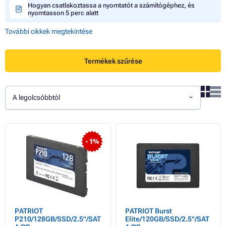
Hogyan csatlakoztassa a nyomtatót a számítógéphez, és
nyomtasson 5 perc alatt
További cikkek megtekintése
Termékek szűrése
A legolcsóbbtól
- 1%
PATRIOT
PATRIOT Burst
P210/128GB/SSD/2.5"/SAT
Elite/120GB/SSD/2.5"/SAT