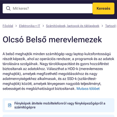
Keresés
Menü
Főoldal
Elektronika + IT
Számítógépek, laptopok és táblagépek
Tartozék
Olcsó Belső merevlemezek
A belső meghajtók minden számítógép vagy laptop kulcsfontosságú
részét képezik, ahol az operációs rendszer, a programok és az adatok
tárolására szolgálnak. Nagy tárolókapacitást és gyors hozzáférést
biztosítanak az adatokhoz. Választhat a HDD-k (merevlemezes
meghajtók), amelyek megfizethető megoldásokhoz és nagy
adatmennyiségekhez alkalmasak, és az SSD-k (szilárdtest-
meghajtók) között, amelyek lényegesen nagyobb teljesítményt,
sebességet és megbízhatóságot biztosítanak.
Mutass többet
Fényképek átvitele mobiltelefonról vagy fényképezőgépről a
számítógépre