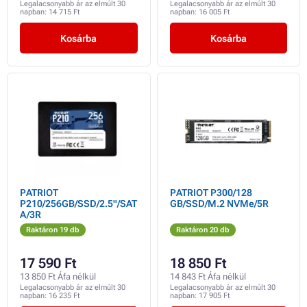
Legalacsonyabb ár az elmúlt 30
Legalacsonyabb ár az elmúlt 30
napban:
14 715 Ft
napban:
16 005 Ft
Kosárba
Kosárba
PATRIOT
PATRIOT P300/128
P210/256GB/SSD/2.5"/SAT
GB/SSD/M.2 NVMe/5R
A/3R
Raktáron 19 db
Raktáron 20 db
17 590 Ft
18 850 Ft
13 850 Ft Áfa nélkül
14 843 Ft Áfa nélkül
Legalacsonyabb ár az elmúlt 30
Legalacsonyabb ár az elmúlt 30
napban:
16 235 Ft
napban:
17 905 Ft