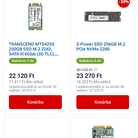
- 24%
TRANSCEND MTS425S
2-Power SSD 256GB M.2
250GB SSD M.2 2242,
PCIe NVMe 2280
SATA III 6Gb/s (3D TLC),
500MB/s R, 330MB/s W
Raktáron 7 db
Raktáron 5 db
30 725 Ft
22 120 Ft
23 270 Ft
17 417 Ft Áfa nélkül
18 323 Ft Áfa nélkül
Legalacsonyabb ár az elmúlt 30
Legalacsonyabb ár az elmúlt 30
napban:
20 815 Ft
napban:
22 325 Ft
Kosárba
Kosárba