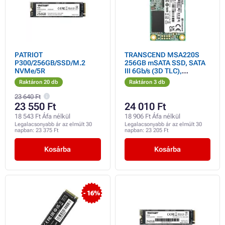
PATRIOT
TRANSCEND MSA220S
P300/256GB/SSD/M.2
256GB mSATA SSD, SATA
NVMe/5R
III 6Gb/s (3D TLC),
560MB/s R, 500MB/s W
Raktáron 20 db
Raktáron 3 db
23 640 Ft
23 550 Ft
24 010 Ft
18 543 Ft Áfa nélkül
18 906 Ft Áfa nélkül
Legalacsonyabb ár az elmúlt 30
Legalacsonyabb ár az elmúlt 30
napban:
23 375 Ft
napban:
23 205 Ft
Kosárba
Kosárba
- 16%