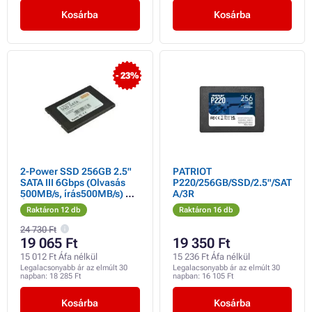
Kosárba
Kosárba
- 23%
2-Power SSD 256GB 2.5"
PATRIOT
SATA III 6Gbps (Olvasás
P220/256GB/SSD/2.5"/SAT
500MB/s, írás500MB/s) 3
A/3R
ÉV GARANCIA
Raktáron 12 db
Raktáron 16 db
24 730 Ft
19 065 Ft
19 350 Ft
15 012 Ft Áfa nélkül
15 236 Ft Áfa nélkül
Legalacsonyabb ár az elmúlt 30
Legalacsonyabb ár az elmúlt 30
napban:
18 285 Ft
napban:
16 105 Ft
Kosárba
Kosárba