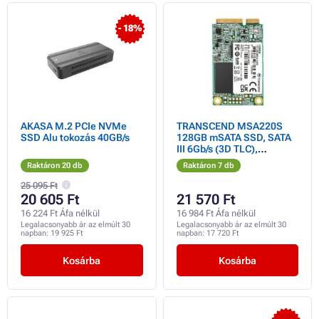
- 18%
AKASA M.2 PCIe NVMe
TRANSCEND MSA220S
SSD Alu tokozás 40GB/s
128GB mSATA SSD, SATA
III 6Gb/s (3D TLC),
560MB/s R, 500MB/s W
Raktáron 20 db
Raktáron 7 db
25 095 Ft
20 605 Ft
21 570 Ft
16 224 Ft Áfa nélkül
16 984 Ft Áfa nélkül
Legalacsonyabb ár az elmúlt 30
Legalacsonyabb ár az elmúlt 30
napban:
19 925 Ft
napban:
17 720 Ft
Kosárba
Kosárba