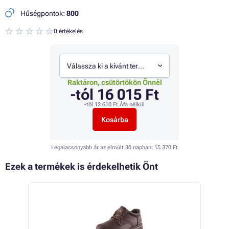
Hűségpontok:
800
0 értékelés
Válassza ki a kívánt termékváltozatot
Raktáron, csütörtökön Önnél
-tól
16 015 Ft
-tól
12 610 Ft
Áfa nélkül
Kosárba
Legalacsonyabb ár az elmúlt 30 napban:
15 370 Ft
Ezek a termékek is érdekelhetik Önt