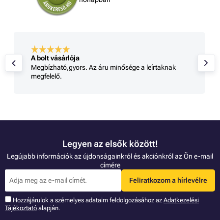
A bolt vásárlója
Megbízható,gyors. Az áru minősége a leírtaknak
megfelelő.
Legyen az elsők között!
Legújabb információk az újdonságainkról és akciónkról az Ön e-mail
címére
Feliratkozom a hírlevélre
Hozzájárulok a szémelyes adataim feldolgozásához az
Adatkezelési
Tájékoztató
alapján.