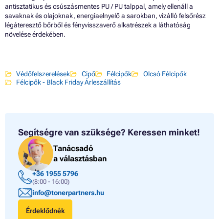
antisztatikus és csúszásmentes PU / PU talppal, amely ellenáll a
savaknak és olajoknak, energiaelnyelő a sarokban, vízálló felsőrész
légáteresztő bőrből és fényvisszaverő alkatrészek a láthatóság
növelése érdekében.
Védőfelszerelések
Cipő
Félcipők
Olcsó Félcipők
Félcipők - Black Friday Árleszállítás
Segítségre van szüksége?
Keressen minket!
Tanácsadó
a választásban
+36 1955 5796
(8:00 - 16:00)
info@tonerpartners.hu
Érdeklődnék