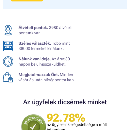
Átvételi pontok.
3980 átvételi
pontunk van.
Széles választék.
Több mint
38000 terméket kínálunk.
Nálunk van ideje.
Az árut 30
napon belül visszaküldheti.
Megjutalmazzuk Önt.
Minden
vásárlás után hűségpontot kap.
Az ügyfelek dicsérnek minket
92.78%
az ügyfeleink elégedettsége a múlt
hónapban