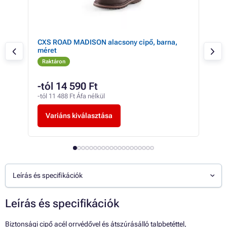
CXS ROAD MADISON alacsony cipő, barna,
CXS
méret
mér
Raktáron
Ra
-tól 14 590 Ft
20
-tól 11 488 Ft Áfa nélkül
15 9
Variáns kiválasztása
V
Leírás és specifikációk
Leírás és specifikációk
Biztonsági cipő acél orrvédővel és átszúrásálló talpbetéttel,