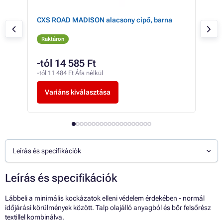
ete
CXS ROAD MADISON alacsony cipő, barna
CXS
Raktáron
Ra
-tól 14 585 Ft
20
-tól 11 484 Ft Áfa nélkül
15 9
Variáns kiválasztása
V
Leírás és specifikációk
Leírás és specifikációk
Lábbeli a minimális kockázatok elleni védelem érdekében - normál
időjárási körülmények között. Talp olajálló anyagból és bőr felsőrész
textillel kombinálva.