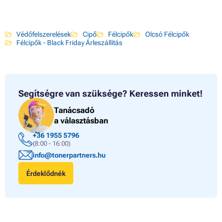
Védőfelszerelések
Cipő
Félcipők
Olcsó Félcipők
Félcipők - Black Friday Árleszállítás
Segítségre van szüksége?
Keressen minket!
Tanácsadó
a választásban
+36 1955 5796
(8:00 - 16:00)
info@tonerpartners.hu
Érdeklődnék