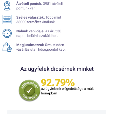
Átvételi pontok.
3981 átvételi
pontunk van.
Széles választék.
Több mint
38000 terméket kínálunk.
Nálunk van ideje.
Az árut 30
napon belül visszaküldheti.
Megjutalmazzuk Önt.
Minden
vásárlás után hűségpontot kap.
Az ügyfelek dicsérnek minket
92.79%
az ügyfeleink elégedettsége a múlt
hónapban