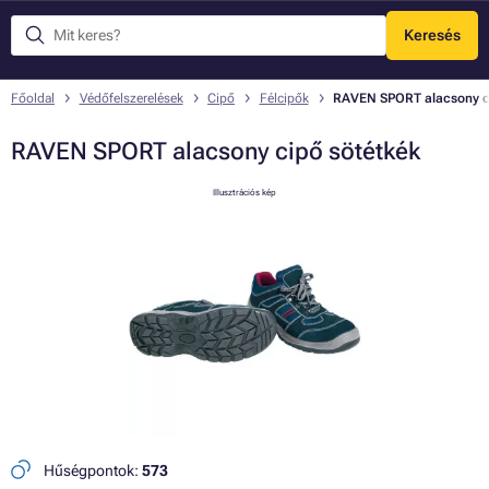
Keresés
Menü
Főoldal
Védőfelszerelések
Cipő
Félcipők
RAVEN SPORT alacsony ci
RAVEN SPORT alacsony cipő sötétkék
Illusztrációs kép
Hűségpontok:
573