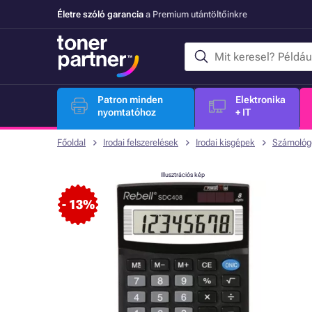
Életre szóló garancia
a Premium utántöltőinkre
Patron minden
Elektronika
nyomtatóhoz
+ IT
Főoldal
Irodai felszerelések
Irodai kisgépek
Számológ
Illusztrációs kép
- 13%