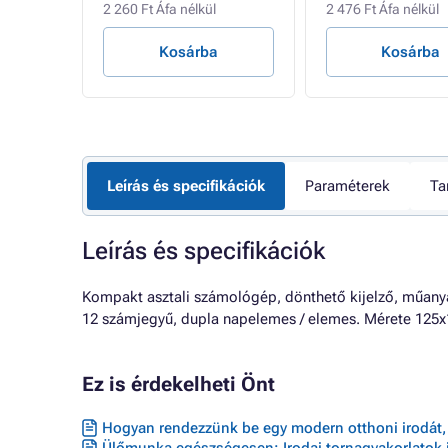
2 260 Ft Áfa nélkül
2 476 Ft Áfa nélkül
Kosárba
Kosárba
Leírás és specifikációk
Paraméterek
Ta
Leírás és specifikációk
Kompakt asztali számológép, dönthető kijelző, műany
12 számjegyű, dupla napelemes / elemes. Mérete 12
Ez is érdekelheti Önt
Hogyan rendezzünk be egy modern otthoni irodát, 