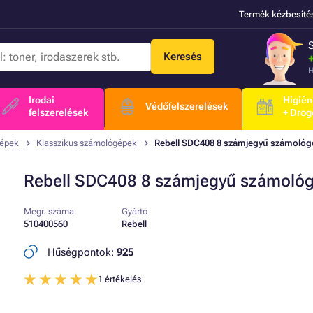
Termék kézbesíté
Keresés
H
Irodai
Higién
Védőfelszerelések
felszerelések
+ Drog
épek
Klasszikus számológépek
Rebell SDC408 8 számjegyű számológ
Rebell SDC408 8 számjegyű számoló
Megr. száma
Gyártó
510400560
Rebell
Hűségpontok:
925
1 értékelés