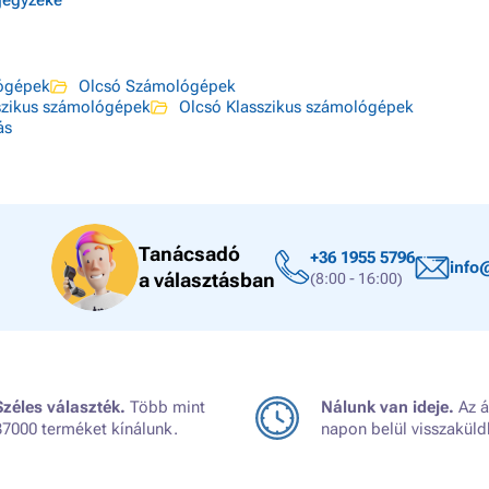
jegyzéke
ógépek
Olcsó Számológépek
szikus számológépek
Olcsó Klasszikus számológépek
ás
Tanácsadó
+36 1955 5796
info
a választásban
(8:00 - 16:00)
Széles választék.
Több mint
Nálunk van ideje.
Az á
37000 terméket kínálunk.
napon belül visszaküld