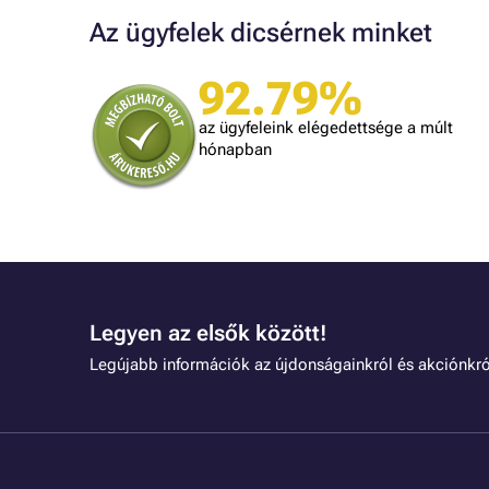
Az ügyfelek dicsérnek minket
92.79%
A bolt vásárlója
Minden úgy történt ahogyan ígérték.
az ügyfeleink elégedettsége a múlt
gy kéne minden kereskedőnek dolgozni.
hónapban
Legyen az elsők között!
Legújabb információk az újdonságainkról és akciónkró