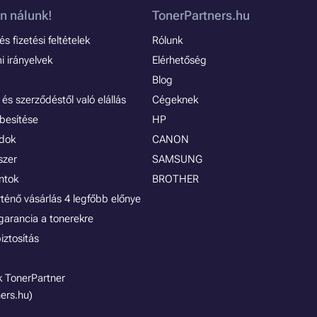
n nálunk!
TonerPartners.hu
s fizetési feltételek
Rólunk
 irányelvek
Elérhetőség
Blog
és szerződéstől való elállás
Cégeknek
besítése
HP
ódok
CANON
szer
SAMSUNG
ontok
BROTHER
rténő vásárlás 4 legfőbb előnye
garancia a tonerekre
iztosítás
 TonerPartner
ers.hu)