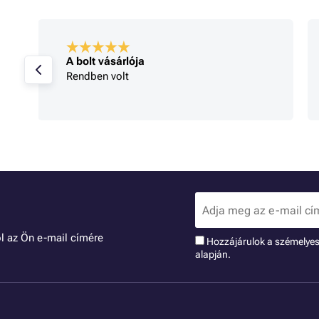
A bolt vásárlója
Rendben volt
l az Ön e-mail címére
Hozzájárulok a szémelye
alapján.