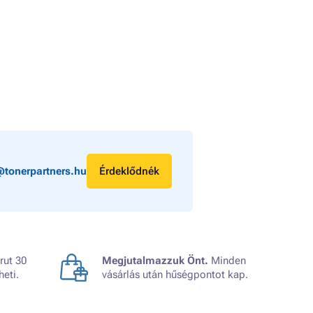
@tonerpartners.hu
Érdeklődnék
rut 30
Megjutalmazzuk Önt.
Minden
heti.
vásárlás után hűségpontot kap.