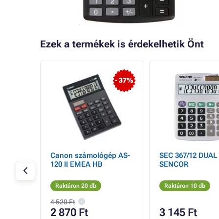
Ezek a termékek is érdekelhetik Önt
- 29%
- 37%
gép
Canon számológép AS-
SEC 367/12 DUAL
ámjegyű
120 II EMEA HB
SENCOR
Raktáron 20 db
Raktáron 10 db
4 520 Ft
2 870 Ft
3 145 Ft