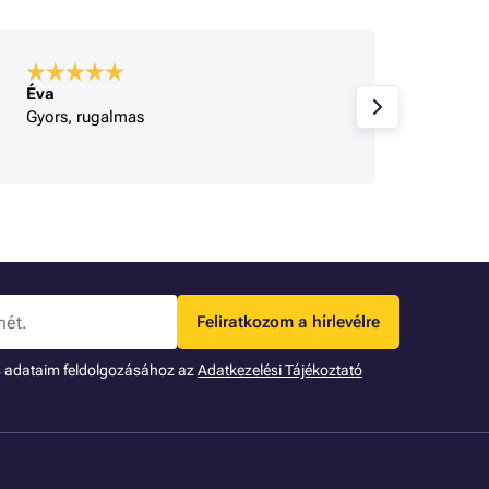
Éva
A bolt
Gyors, rugalmas
Korrek
Feliratkozom a hírlevélre
s adataim feldolgozásához az
Adatkezelési Tájékoztató