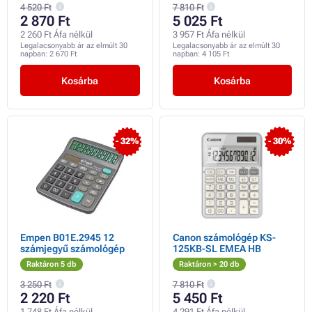
4 520 Ft
7 810 Ft
2 870 Ft
5 025 Ft
2 260 Ft Áfa nélkül
3 957 Ft Áfa nélkül
Legalacsonyabb ár az elmúlt 30
Legalacsonyabb ár az elmúlt 30
napban:
2 670 Ft
napban:
4 105 Ft
Kosárba
Kosárba
- 32%
- 30%
Empen B01E.2945 12
Canon számológép KS-
számjegyű számológép
125KB-SL EMEA HB
Raktáron 5 db
Raktáron > 20 db
3 250 Ft
7 810 Ft
2 220 Ft
5 450 Ft
1 748 Ft Áfa nélkül
4 291 Ft Áfa nélkül