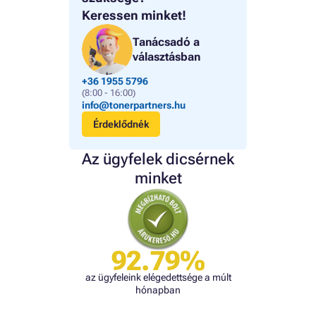
Keressen minket!
Tanácsadó a
választásban
+36 1955 5796
(8:00 - 16:00)
info@tonerpartners.hu
Érdeklődnék
Az ügyfelek dicsérnek
minket
92.79%
az ügyfeleink elégedettsége a múlt
hónapban