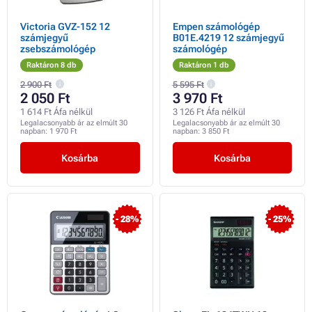
Victoria GVZ-152 12
Empen számológép
számjegyű
B01E.4219 12 számjegyű
zsebszámológép
számológép
Raktáron 8 db
Raktáron 1 db
2 900 Ft
5 595 Ft
2 050 Ft
3 970 Ft
1 614 Ft Áfa nélkül
3 126 Ft Áfa nélkül
Legalacsonyabb ár az elmúlt 30
Legalacsonyabb ár az elmúlt 30
napban:
1 970 Ft
napban:
3 850 Ft
Kosárba
Kosárba
- 28%
- 25%