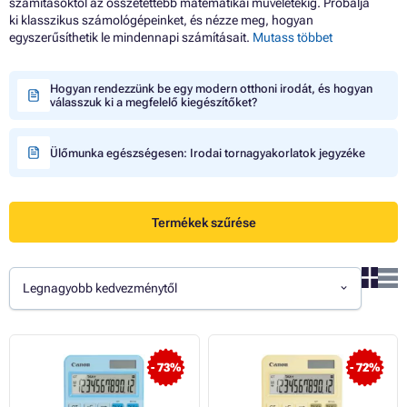
számításoktól az összetettebb matematikai műveletekig. Próbálja
ki klasszikus számológépeinket, és nézze meg, hogyan
egyszerűsíthetik le mindennapi számításait.
Mutass többet
Hogyan rendezzünk be egy modern otthoni irodát, és hogyan
válasszuk ki a megfelelő kiegészítőket?
Ülőmunka egészségesen: Irodai tornagyakorlatok jegyzéke
Termékek szűrése
Legnagyobb kedvezménytől
- 73%
- 72%