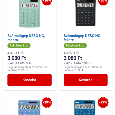
- 30%
- 30%
Számológép DESQ NG,
Számológép DESQ NG,
menta
fekete
Raktáron 2 db
Raktáron 1 db
4 375 Ft
4 375 Ft
3 080 Ft
3 080 Ft
2 425 Ft Áfa nélkül
2 425 Ft Áfa nélkül
Legalacsonyabb ár az elmúlt 30
Legalacsonyabb ár az elmúlt 30
napban:
2 995 Ft
napban:
2 995 Ft
Kosárba
Kosárba
- 29%
- 29%