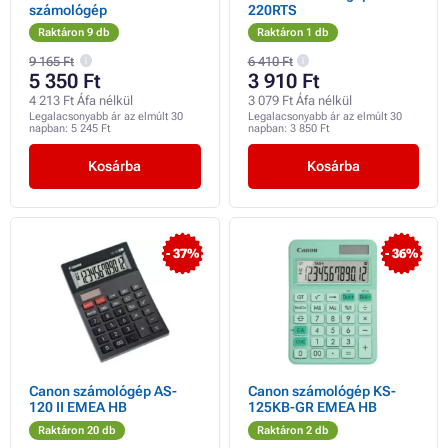
számológép
220RTS
Raktáron 9 db
Raktáron 1 db
9 165 Ft
6 410 Ft
5 350 Ft
3 910 Ft
4 213 Ft Áfa nélkül
3 079 Ft Áfa nélkül
Legalacsonyabb ár az elmúlt 30
Legalacsonyabb ár az elmúlt 30
napban:
5 245 Ft
napban:
3 850 Ft
Kosárba
Kosárba
- 37%
- 36%
Canon számológép AS-
Canon számológép KS-
120 II EMEA HB
125KB-GR EMEA HB
Raktáron 20 db
Raktáron 2 db