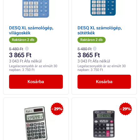
DESQ XL számológép,
DESQ XL számológép,
világoskék
sötétkék
Raktáron 2 db
Raktáron 2 db
5 480 Ft
5 480 Ft
3 865 Ft
3 865 Ft
3 043 Ft Áfa nélkül
3 043 Ft Áfa nélkül
Legalacsonyabb ár az elmúlt 30
Legalacsonyabb ár az elmúlt 30
napban:
3 750 Ft
napban:
3 750 Ft
Kosárba
Kosárba
- 29%
- 29%