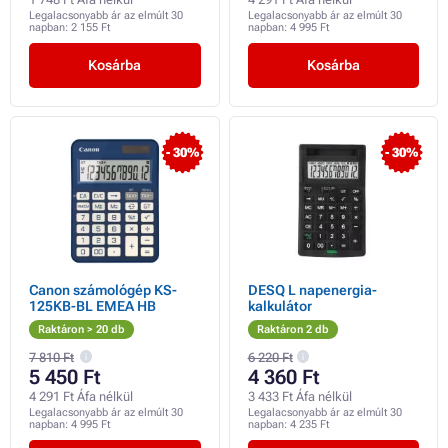
Legalacsonyabb ár az elmúlt 30
Legalacsonyabb ár az elmúlt 30
napban:
2 155 Ft
napban:
4 995 Ft
Kosárba
Kosárba
- 30%
- 30%
Canon számológép KS-
DESQ L napenergia-
125KB-BL EMEA HB
kalkulátor
Raktáron > 20 db
Raktáron 2 db
7 810 Ft
6 220 Ft
5 450 Ft
4 360 Ft
4 291 Ft Áfa nélkül
3 433 Ft Áfa nélkül
Legalacsonyabb ár az elmúlt 30
Legalacsonyabb ár az elmúlt 30
napban:
4 995 Ft
napban:
4 235 Ft