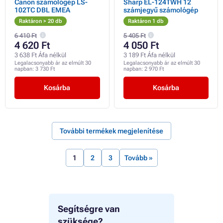
Canon számológép LS-
Sharp EL-124TWH 12
102TC DBL EMEA
számjegyű számológép
Raktáron > 20 db
Raktáron 1 db
6 410 Ft
5 405 Ft
4 620 Ft
4 050 Ft
3 638 Ft Áfa nélkül
3 189 Ft Áfa nélkül
Legalacsonyabb ár az elmúlt 30
Legalacsonyabb ár az elmúlt 30
napban:
3 730 Ft
napban:
2 970 Ft
Kosárba
Kosárba
További termékek megjelenítése
1
2
3
Tovább »
Segítségre van
szüksége?