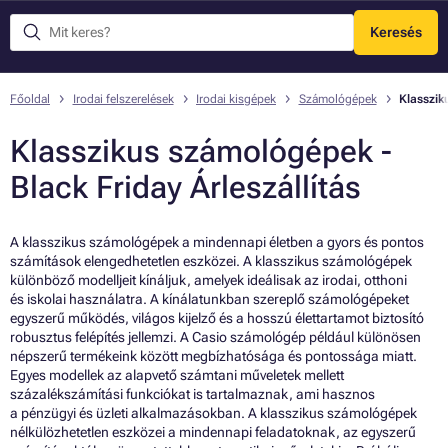
Keresés
Menü
Főoldal
Irodai felszerelések
Irodai kisgépek
Számológépek
Klasszi
Klasszikus számológépek -
Black Friday Árleszállítás
A klasszikus számológépek a mindennapi életben a gyors és pontos
számítások elengedhetetlen eszközei. A klasszikus számológépek
különböző modelljeit kínáljuk, amelyek ideálisak az irodai, otthoni
és iskolai használatra. A kínálatunkban szereplő számológépeket
egyszerű működés, világos kijelző és a hosszú élettartamot biztosító
robusztus felépítés jellemzi. A Casio számológép például különösen
népszerű termékeink között megbízhatósága és pontossága miatt.
Egyes modellek az alapvető számtani műveletek mellett
százalékszámítási funkciókat is tartalmaznak, ami hasznos
a pénzügyi és üzleti alkalmazásokban. A klasszikus számológépek
nélkülözhetetlen eszközei a mindennapi feladatoknak, az egyszerű