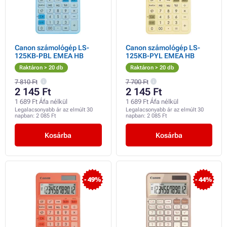
Canon számológép LS-
Canon számológép LS-
125KB-PBL EMEA HB
125KB-PYL EMEA HB
Raktáron > 20 db
Raktáron > 20 db
7 810 Ft
7 700 Ft
2 145 Ft
2 145 Ft
1 689 Ft Áfa nélkül
1 689 Ft Áfa nélkül
Legalacsonyabb ár az elmúlt 30
Legalacsonyabb ár az elmúlt 30
napban:
2 085 Ft
napban:
2 085 Ft
Kosárba
Kosárba
- 49%
- 44%