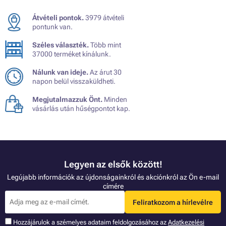
Átvételi pontok.
3979 átvételi
pontunk van.
Széles választék.
Több mint
37000 terméket kínálunk.
Nálunk van ideje.
Az árut 30
napon belül visszaküldheti.
Megjutalmazzuk Önt.
Minden
vásárlás után hűségpontot kap.
Legyen az elsők között!
Legújabb információk az újdonságainkról és akciónkról az Ön e-mail
címére
Feliratkozom a hírlevélre
Hozzájárulok a szémelyes adataim feldolgozásához az
Adatkezelési