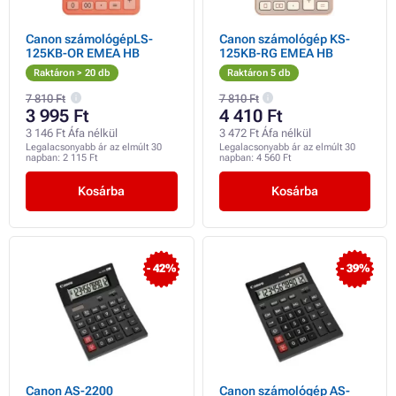
Canon számológépLS-
Canon számológép KS-
125KB-OR EMEA HB
125KB-RG EMEA HB
Raktáron > 20 db
Raktáron 5 db
7 810 Ft
7 810 Ft
3 995 Ft
4 410 Ft
3 146 Ft Áfa nélkül
3 472 Ft Áfa nélkül
Legalacsonyabb ár az elmúlt 30
Legalacsonyabb ár az elmúlt 30
napban:
2 115 Ft
napban:
4 560 Ft
Kosárba
Kosárba
- 42%
- 39%
Canon AS-2200
Canon számológép AS-