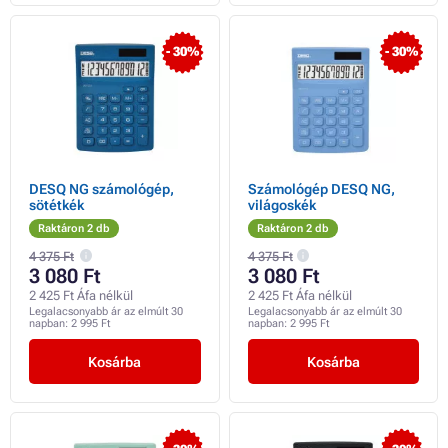
- 30%
- 30%
DESQ NG számológép,
Számológép DESQ NG,
sötétkék
világoskék
Raktáron 2 db
Raktáron 2 db
4 375 Ft
4 375 Ft
3 080 Ft
3 080 Ft
2 425 Ft Áfa nélkül
2 425 Ft Áfa nélkül
Legalacsonyabb ár az elmúlt 30
Legalacsonyabb ár az elmúlt 30
napban:
2 995 Ft
napban:
2 995 Ft
Kosárba
Kosárba