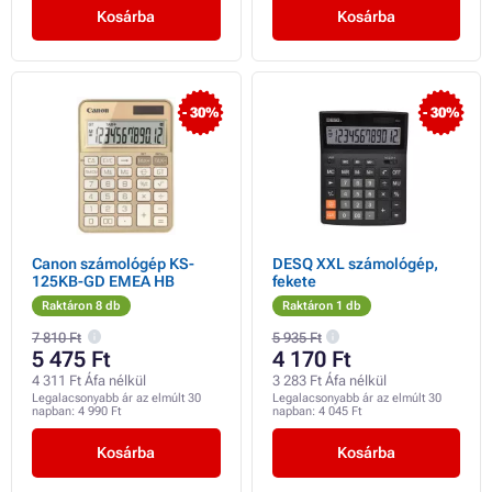
Kosárba
Kosárba
- 30%
- 30%
Canon számológép KS-
DESQ XXL számológép,
125KB-GD EMEA HB
fekete
Raktáron 8 db
Raktáron 1 db
7 810 Ft
5 935 Ft
5 475 Ft
4 170 Ft
4 311 Ft Áfa nélkül
3 283 Ft Áfa nélkül
Legalacsonyabb ár az elmúlt 30
Legalacsonyabb ár az elmúlt 30
napban:
4 990 Ft
napban:
4 045 Ft
Kosárba
Kosárba