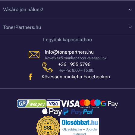
Vásároljon nálunk!
TonerPartners.hu
Legyünk kapcsolatban
info@tonerpartners.hu
Következő munkanapon válaszolunk
+36 1955 5796
Hé–Pé: 8:00 – 16:00
Kövessen minket a Facebookon
Olcsóbbat.hu – Spórolni
tudni kell