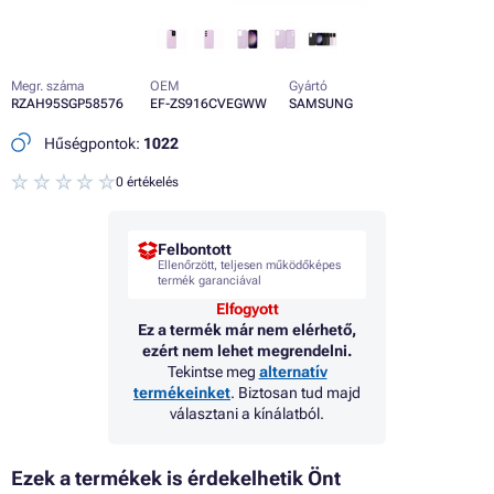
Megr. száma
OEM
Gyártó
RZAH95SGP58576
EF-ZS916CVEGWW
SAMSUNG
Hűségpontok:
1022
0 értékelés
Felbontott
Ellenőrzött, teljesen működőképes
termék garanciával
Elfogyott
Ez a termék már nem elérhető,
ezért nem lehet megrendelni.
Tekintse meg
alternatív
termékeinket
. Biztosan tud majd
választani a kínálatból.
Ezek a termékek is érdekelhetik Önt