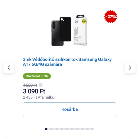
 38%
- 27%
xy
3mk Védőborító szilikon tok Samsung Galaxy
3mk
A17 5G/4G számára
Gal
Raktáron 1 db
Rak
4 220 Ft
2 66
3 090 Ft
1 
2 433 Ft Áfa nélkül
835 
Kosárba