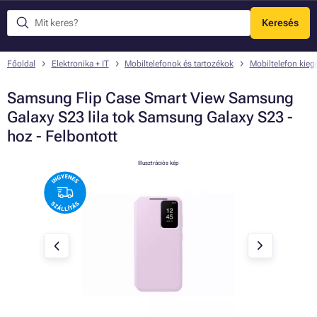
Keresés
Menü
Főoldal
Elektronika + IT
Mobiltelefonok és tartozékok
Mobiltelefon kieg
Samsung Flip Case Smart View Samsung
Galaxy S23 lila tok Samsung Galaxy S23 -
hoz - Felbontott
Illusztrációs kép