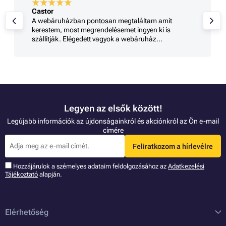
Castor
A webáruházban pontosan megtaláltam amit
kerestem, most megrendelésemet ingyen ki is
szállítják. Elégedett vagyok a webáruház
szolgáltatásával
Legyen az elsők között!
Legújabb információk az újdonságainkról és akciónkról az Ön e-mail
címére
Feliratkozom a hírlevélre
Hozzájárulok a szémelyes adataim feldolgozásához az
Adatkezelési
Tájékoztató
alapján.
Elérhetőség