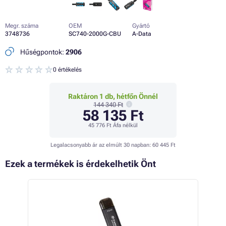
Megr. száma
OEM
Gyártó
3748736
SC740-2000G-CBU
A-Data
Hűségpontok:
2906
0 értékelés
Raktáron 1 db, hétfőn Önnél
144 340 Ft
58 135 Ft
45 776 Ft
Áfa nélkül
Legalacsonyabb ár az elmúlt 30 napban:
60 445 Ft
Ezek a termékek is érdekelhetik Önt