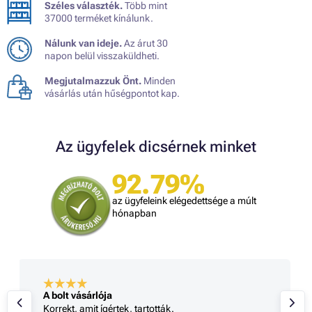
Széles választék.
Több mint
37000 terméket kínálunk.
Nálunk van ideje.
Az árut 30
napon belül visszaküldheti.
Megjutalmazzuk Önt.
Minden
vásárlás után hűségpontot kap.
Az ügyfelek dicsérnek minket
92.79%
az ügyfeleink elégedettsége a múlt
hónapban
A bolt vásárlója
Korrekt, amit ígértek, tartották.