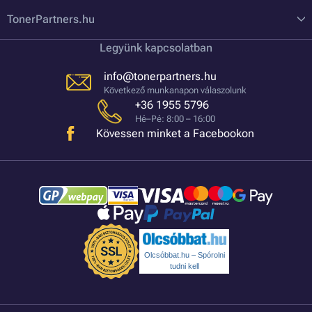
TonerPartners.hu
Legyünk kapcsolatban
info@tonerpartners.hu
Következő munkanapon válaszolunk
+36 1955 5796
Hé–Pé: 8:00 – 16:00
Kövessen minket a Facebookon
Olcsóbbat.hu – Spórolni
tudni kell