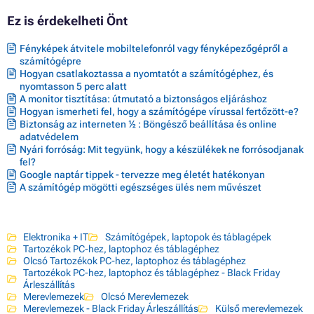
Ez is érdekelheti Önt
Fényképek átvitele mobiltelefonról vagy fényképezőgépről a
számítógépre
Hogyan csatlakoztassa a nyomtatót a számítógéphez, és
nyomtasson 5 perc alatt
A monitor tisztítása: útmutató a biztonságos eljáráshoz
Hogyan ismerheti fel, hogy a számítógépe vírussal fertőzött-e?
Biztonság az interneten ½ : Böngésző beállítása és online
adatvédelem
Nyári forróság: Mit tegyünk, hogy a készülékek ne forrósodjanak
fel?
Google naptár tippek - tervezze meg életét hatékonyan
A számítógép mögötti egészséges ülés nem művészet
Elektronika + IT
Számítógépek, laptopok és táblagépek
Tartozékok PC-hez, laptophoz és táblagéphez
Olcsó Tartozékok PC-hez, laptophoz és táblagéphez
Tartozékok PC-hez, laptophoz és táblagéphez - Black Friday
Árleszállítás
Merevlemezek
Olcsó Merevlemezek
Merevlemezek - Black Friday Árleszállítás
Külső merevlemezek