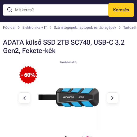
Keresés
Menü
Főoldal
Elektronika + IT
Számítógépek, laptopok és táblagépek
Tartozék
ADATA külső SSD 2TB SC740, USB-C 3.2
Gen2, Fekete-kék
Illusztrációs kép
- 60%