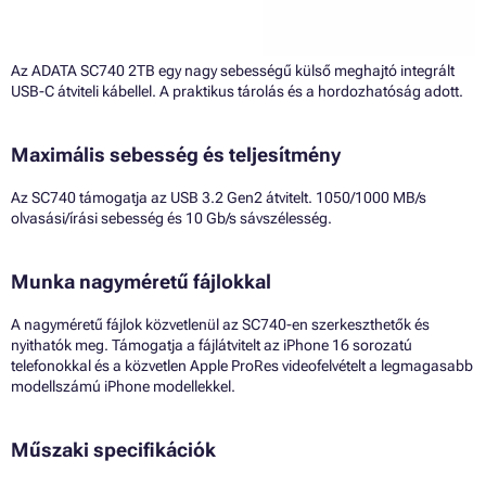
Az ADATA SC740 2TB egy nagy sebességű külső meghajtó integrált
USB-C átviteli kábellel. A praktikus tárolás és a hordozhatóság adott.
Maximális sebesség és teljesítmény
Az SC740 támogatja az USB 3.2 Gen2 átvitelt. 1050/1000 MB/s
olvasási/írási sebesség és 10 Gb/s sávszélesség.
Munka nagyméretű fájlokkal
A nagyméretű fájlok közvetlenül az SC740-en szerkeszthetők és
nyithatók meg. Támogatja a fájlátvitelt az iPhone 16 sorozatú
telefonokkal és a közvetlen Apple ProRes videofelvételt a legmagasabb
modellszámú iPhone modellekkel.
Műszaki specifikációk