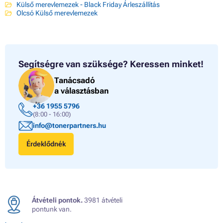
Külső merevlemezek - Black Friday Árleszállítás
Olcsó Külső merevlemezek
Segítségre van szüksége?
Keressen minket!
Tanácsadó
a választásban
+36 1955 5796
(8:00 - 16:00)
info@tonerpartners.hu
Érdeklődnék
Átvételi pontok.
3981 átvételi
pontunk van.