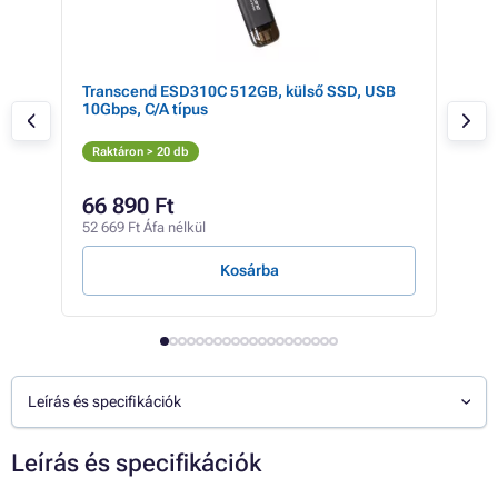
00,
Transcend ESD310C 512GB, külső SSD, USB
Sea
10Gbps, C/A típus
USB
Raktáron > 20 db
Rak
66 890 Ft
81
52 669 Ft Áfa nélkül
64 1
Kosárba
Leírás és specifikációk
Leírás és specifikációk