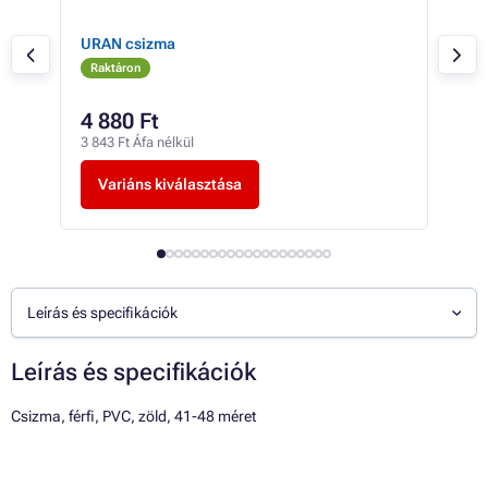
URAN csizma
TRO
Raktáron
Ra
4 880 Ft
-tó
3 843 Ft Áfa nélkül
-tól
Variáns kiválasztása
V
Leírás és specifikációk
Leírás és specifikációk
Csizma, férfi, PVC, zöld, 41-48 méret