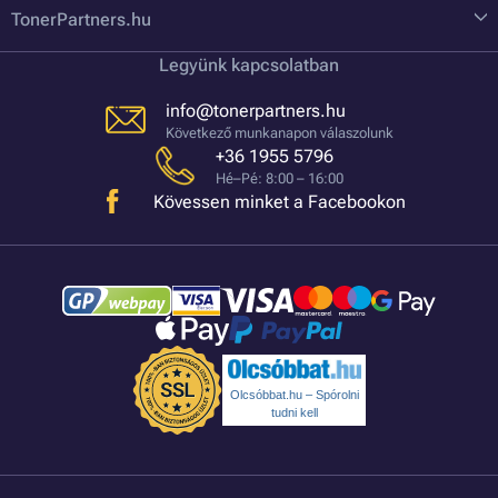
TonerPartners.hu
Legyünk kapcsolatban
info@tonerpartners.hu
Következő munkanapon válaszolunk
+36 1955 5796
Hé–Pé: 8:00 – 16:00
Kövessen minket a Facebookon
Olcsóbbat.hu – Spórolni
tudni kell