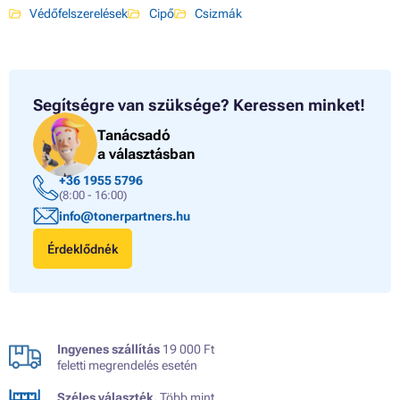
Védőfelszerelések
Cipő
Csizmák
Segítségre van szüksége?
Keressen minket!
Tanácsadó
a választásban
+36 1955 5796
(8:00 - 16:00)
info@tonerpartners.hu
Érdeklődnék
Ingyenes szállítás
19 000 Ft
feletti megrendelés esetén
Széles választék.
Több mint