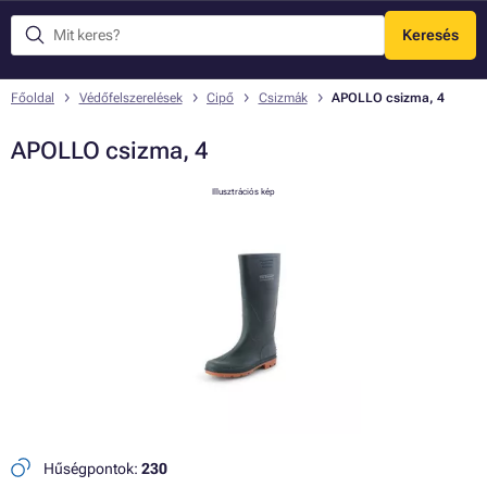
Keresés
Menü
Főoldal
Védőfelszerelések
Cipő
Csizmák
APOLLO csizma, 4
APOLLO csizma, 4
Illusztrációs kép
Hűségpontok:
230