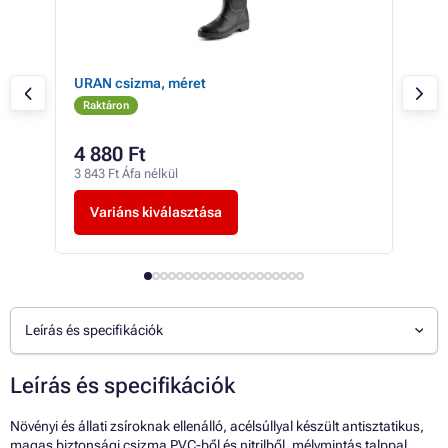
URAN csizma, méret
TRO
Raktáron
Ra
4 880 Ft
-tó
3 843 Ft Áfa nélkül
-tól
Variáns kiválasztása
V
Leírás és specifikációk
Leírás és specifikációk
Növényi és állati zsíroknak ellenálló, acélsúllyal készült antisztatikus,
magas biztonsági csizma PVC-ből és nitrilből, mélymintás talppal.