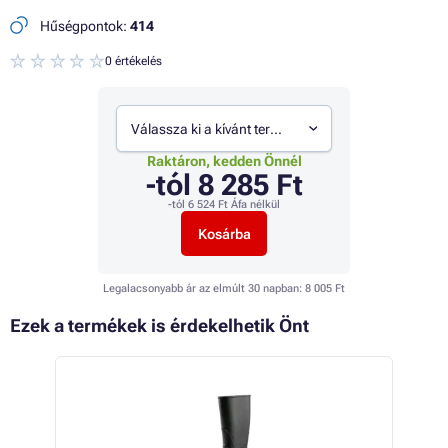
Hűségpontok:
414
0 értékelés
Válassza ki a kívánt termékváltozatot
Raktáron, kedden Önnél
-tól
8 285 Ft
-tól
6 524 Ft
Áfa nélkül
Kosárba
Legalacsonyabb ár az elmúlt 30 napban:
8 005 Ft
Ezek a termékek is érdekelhetik Önt