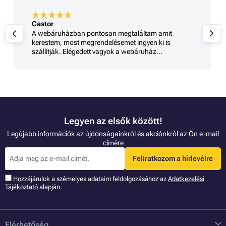
Castor
A webáruházban pontosan megtaláltam amit
kerestem, most megrendelésemet ingyen ki is
szállítják. Elégedett vagyok a webáruház
szolgáltatásával
Legyen az elsők között!
Legújabb információk az újdonságainkról és akciónkról az Ön e-mail
címére
Feliratkozom a hírlevélre
Hozzájárulok a szémelyes adataim feldolgozásához az
Adatkezelési
Tájékoztató
alapján.
Elérhetőség