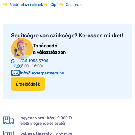
Védőfelszerelések
Cipő
Csizmák
Segítségre van szüksége?
Keressen minket!
Tanácsadó
a választásban
+36 1955 5796
(8:00 - 16:00)
info@tonerpartners.hu
Érdeklődnék
Ingyenes szállítás
19 000 Ft
feletti megrendelés esetén
Széles választék.
Több mint