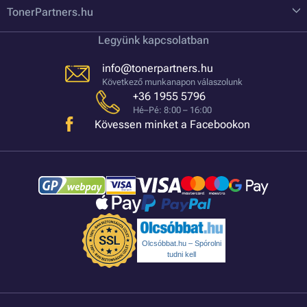
TonerPartners.hu
Legyünk kapcsolatban
info@tonerpartners.hu
Következő munkanapon válaszolunk
+36 1955 5796
Hé–Pé: 8:00 – 16:00
Kövessen minket a Facebookon
Olcsóbbat.hu – Spórolni
tudni kell