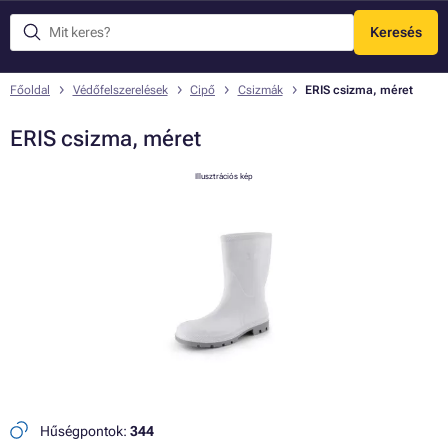
Keresés
Menü
Főoldal
Védőfelszerelések
Cipő
Csizmák
ERIS csizma, méret
ERIS csizma, méret
Illusztrációs kép
Hűségpontok:
344