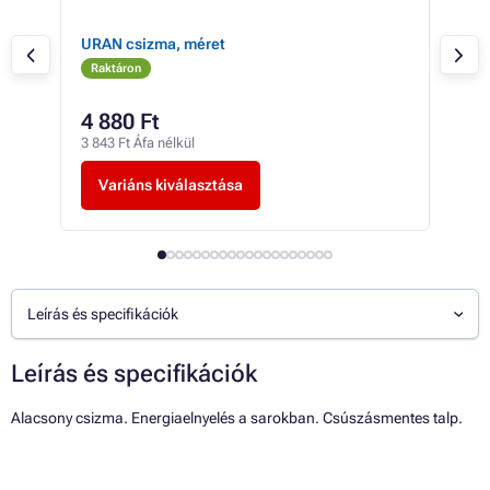
URAN csizma, méret
TRO
Raktáron
Ra
4 880 Ft
-tó
3 843 Ft Áfa nélkül
-tól
Variáns kiválasztása
V
Leírás és specifikációk
Leírás és specifikációk
Alacsony csizma. Energiaelnyelés a sarokban. Csúszásmentes talp.