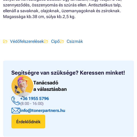
szennyeződés, összenyomás és szúrás ellen. Antisztatikus talp,
ellenáll a savaknak, olajoknak, üzemanyagoknak és zsíroknak.
Magassága kb.38 cm, súlya kb.2,5 kg.
Védőfelszerelések
Cipő
Csizmák
Segítségre van szüksége?
Keressen minket!
Tanácsadó
a választásban
+36 1955 5796
(8:00 - 16:00)
info@tonerpartners.hu
Érdeklődnék