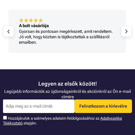
A bolt vásárlója
Gyorsan és pontosan megérkezett, amit rendeltem.
Jó volt, hogy közben is tájékoztattak a szállításról
emailben.
Legyen az elsők között!
Legújabb információk az újdonságainkról és akciónkról az Ön e-mail
címére
Feliratkozom a hírlevélre
Hozzájárulok a szémelyes adataim feldolgozásához az
Adatkezelési
Tájékoztató
alapján.