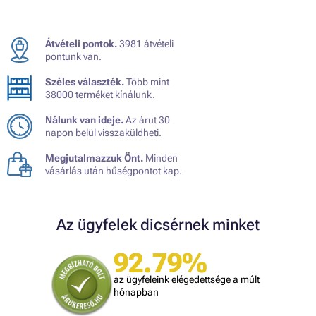
Átvételi pontok.
3981 átvételi
pontunk van.
Széles választék.
Több mint
38000 terméket kínálunk.
Nálunk van ideje.
Az árut 30
napon belül visszaküldheti.
Megjutalmazzuk Önt.
Minden
vásárlás után hűségpontot kap.
Az ügyfelek dicsérnek minket
92.79%
az ügyfeleink elégedettsége a múlt
hónapban