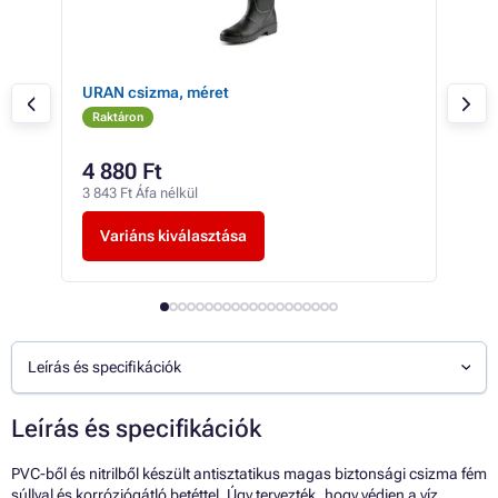
URAN csizma, méret
TRO
Raktáron
Ra
4 880 Ft
-tó
3 843 Ft Áfa nélkül
-tól
Variáns kiválasztása
V
Leírás és specifikációk
Leírás és specifikációk
PVC-ből és nitrilből készült antisztatikus magas biztonsági csizma fém
súllyal és korróziógátló betéttel. Úgy tervezték, hogy védjen a víz,