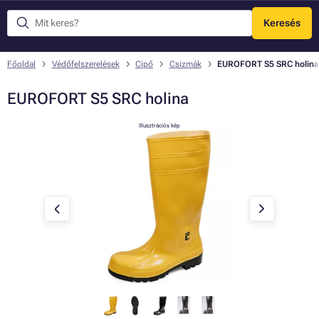
Keresés
Menü
Főoldal
Védőfelszerelések
Cipő
Csizmák
EUROFORT S5 SRC holina
EUROFORT S5 SRC holina
Illusztrációs kép