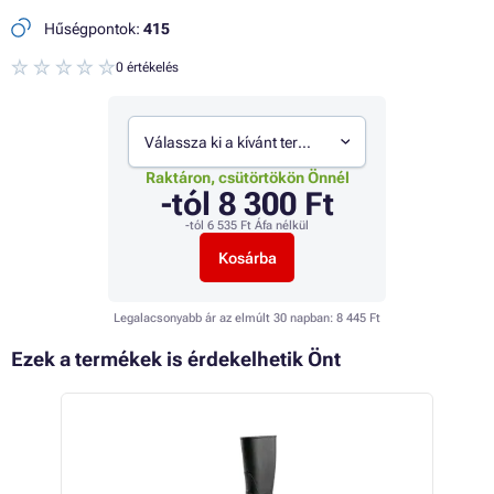
Hűségpontok:
415
0 értékelés
Válassza ki a kívánt termékváltozatot
Raktáron, csütörtökön Önnél
-tól
8 300 Ft
-tól
6 535 Ft
Áfa nélkül
Kosárba
Legalacsonyabb ár az elmúlt 30 napban:
8 445 Ft
Ezek a termékek is érdekelhetik Önt