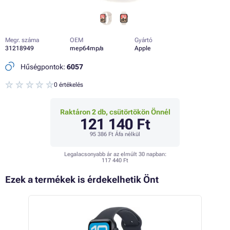
Megr. száma
OEM
Gyártó
31218949
mep64mp/a
Apple
Hűségpontok:
6057
0 értékelés
Raktáron 2 db, csütörtökön Önnél
121 140 Ft
95 386 Ft
Áfa nélkül
Legalacsonyabb ár az elmúlt 30 napban:
117 440 Ft
Ezek a termékek is érdekelhetik Önt