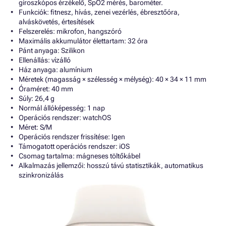
giroszkópos érzékelő, SpO2 mérés, barométer.
Funkciók: fitnesz, hívás, zenei vezérlés, ébresztőóra,
alváskövetés, értesítések
Felszerelés: mikrofon, hangszóró
Maximális akkumulátor élettartam: 32 óra
Pánt anyaga: Szilikon
Ellenállás: vízálló
Ház anyaga: alumínium
Méretek (magasság × szélesség × mélység): 40 × 34 × 11 mm
Óraméret: 40 mm
Súly: 26,4 g
Normál állóképesség: 1 nap
Operációs rendszer: watchOS
Méret: S/M
Operációs rendszer frissítése: Igen
Támogatott operációs rendszer: iOS
Csomag tartalma: mágneses töltőkábel
Alkalmazás jellemzői: hosszú távú statisztikák, automatikus
szinkronizálás