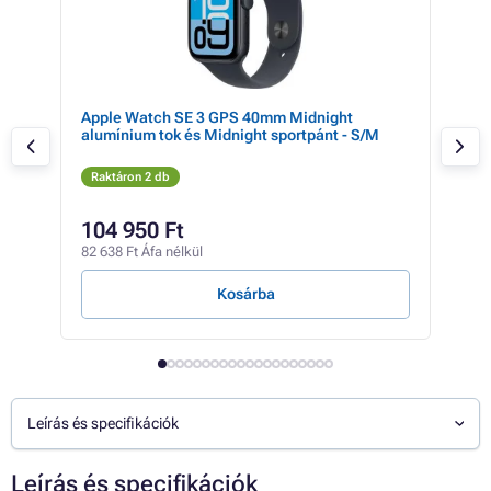
e
Apple Watch SE 3 GPS 40mm Midnight
Gar
um
alumínium tok és Midnight sportpánt - S/M
(gra
Raktáron 2 db
Rak
182 
104 950 Ft
10
82 638 Ft Áfa nélkül
83 0
Kosárba
Leírás és specifikációk
Leírás és specifikációk