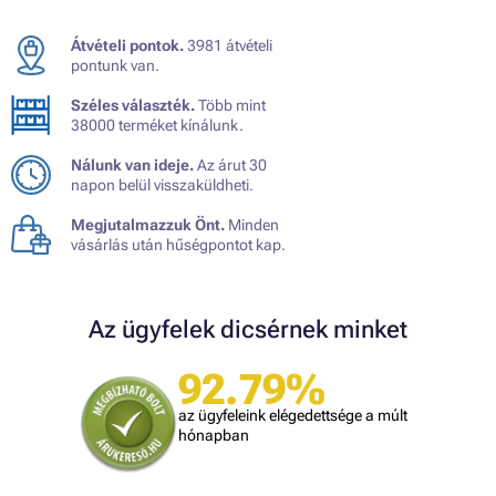
Átvételi pontok.
3981 átvételi
pontunk van.
Széles választék.
Több mint
38000 terméket kínálunk.
Nálunk van ideje.
Az árut 30
napon belül visszaküldheti.
Megjutalmazzuk Önt.
Minden
vásárlás után hűségpontot kap.
Az ügyfelek dicsérnek minket
92.79%
az ügyfeleink elégedettsége a múlt
hónapban