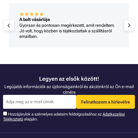
A bolt vásárlója
Gyorsan és pontosan megérkezett, amit rendeltem.
Jó volt, hogy közben is tájékoztattak a szállításról
emailben.
Legyen az elsők között!
Legújabb információk az újdonságainkról és akciónkról az Ön e-mail
címére
Feliratkozom a hírlevélre
Hozzájárulok a szémelyes adataim feldolgozásához az
Adatkezelési
Tájékoztató
alapján.