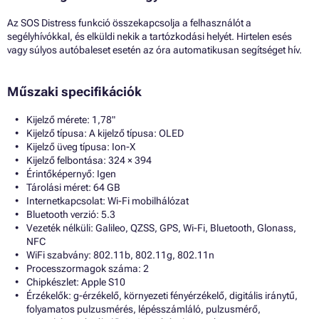
Az SOS Distress funkció összekapcsolja a felhasználót a
segélyhívókkal, és elküldi nekik a tartózkodási helyét. Hirtelen esés
vagy súlyos autóbaleset esetén az óra automatikusan segítséget hív.
Műszaki specifikációk
Kijelző mérete: 1,78"
Kijelző típusa: A kijelző típusa: OLED
Kijelző üveg típusa: Ion-X
Kijelző felbontása: 324 × 394
Érintőképernyő: Igen
Tárolási méret: 64 GB
Internetkapcsolat: Wi-Fi mobilhálózat
Bluetooth verzió: 5.3
Vezeték nélküli: Galileo, QZSS, GPS, Wi-Fi, Bluetooth, Glonass,
NFC
WiFi szabvány: 802.11b, 802.11g, 802.11n
Processzormagok száma: 2
Chipkészlet: Apple S10
Érzékelők: g-érzékelő, környezeti fényérzékelő, digitális iránytű,
folyamatos pulzusmérés, lépésszámláló, pulzusmérő,