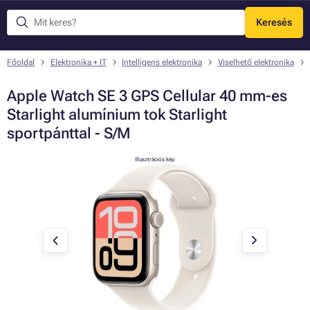
Keresés
Menü
Főoldal
Elektronika + IT
Intelligens elektronika
Viselhető elektronika
Apple Watch SE 3 GPS Cellular 40 mm-es
Starlight alumínium tok Starlight
sportpánttal - S/M
Illusztrációs kép