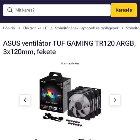
Keresés
Menü
Főoldal
Elektronika + IT
Számítógépek, laptopok és táblagépek
Számító
ASUS ventilátor TUF GAMING TR120 ARGB,
3x120mm, fekete
Illusztrációs kép