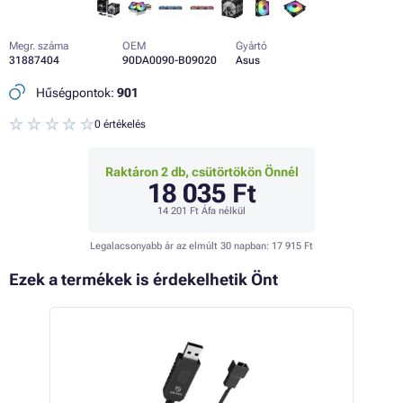
Megr. száma
OEM
Gyártó
31887404
90DA0090-B09020
Asus
Hűségpontok:
901
0 értékelés
Raktáron 2 db, csütörtökön Önnél
18 035 Ft
14 201 Ft
Áfa nélkül
Legalacsonyabb ár az elmúlt 30 napban:
17 915 Ft
Ezek a termékek is érdekelhetik Önt