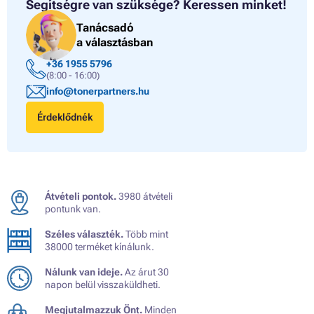
Segítségre van szüksége?
Keressen minket!
Tanácsadó
a választásban
+36 1955 5796
(8:00 - 16:00)
info@tonerpartners.hu
Érdeklődnék
Átvételi pontok.
3980 átvételi
pontunk van.
Széles választék.
Több mint
38000 terméket kínálunk.
Nálunk van ideje.
Az árut 30
napon belül visszaküldheti.
Megjutalmazzuk Önt.
Minden