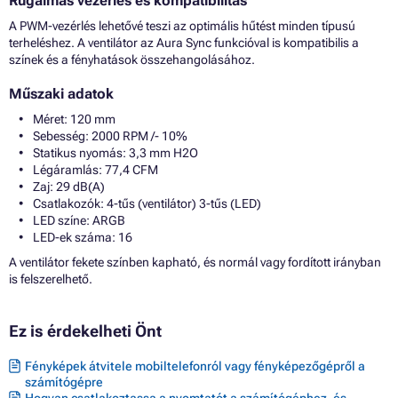
Rugalmas vezérlés és kompatibilitás
A PWM-vezérlés lehetővé teszi az optimális hűtést minden típusú
terheléshez. A ventilátor az Aura Sync funkcióval is kompatibilis a
színek és a fényhatások összehangolásához.
Műszaki adatok
Méret: 120 mm
Sebesség: 2000 RPM /- 10%
Statikus nyomás: 3,3 mm H2O
Légáramlás: 77,4 CFM
Zaj: 29 dB(A)
Csatlakozók: 4-tűs (ventilátor) 3-tűs (LED)
LED színe: ARGB
LED-ek száma: 16
A ventilátor fekete színben kapható, és normál vagy fordított irányban
is felszerelhető.
Ez is érdekelheti Önt
Fényképek átvitele mobiltelefonról vagy fényképezőgépről a
számítógépre
Hogyan csatlakoztassa a nyomtatót a számítógéphez, és