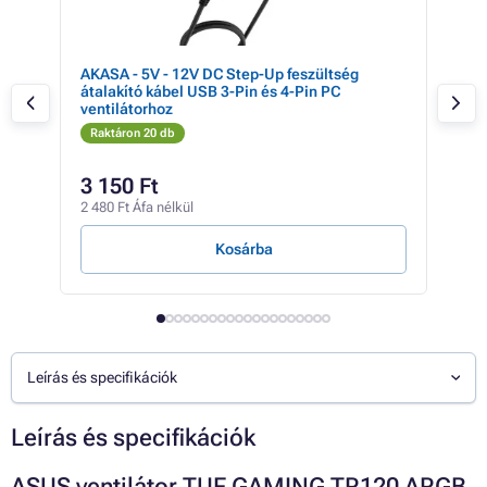
AKASA - 5V - 12V DC Step-Up feszültség
Noc
átalakító kábel USB 3-Pin és 4-Pin PC
pin
ventilátorhoz
Raktáron 20 db
Rak
6 28
3 150 Ft
5 
2 480 Ft Áfa nélkül
4 63
Kosárba
Leírás és specifikációk
Leírás és specifikációk
ASUS ventilátor TUF GAMING TR120 ARGB,