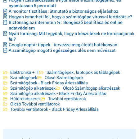
nyomtasson 5 perc alatt
A monitor tisztítása: útmutató a biztonságos eljáráshoz
Hogyan ismerheti fel, hogy a számítógépe vírussal fertőzött-e?
Biztonság az interneten ½ : Böngésző beállítása és online
adatvédelem
Nyári forróság: Mit tegyünk, hogy a készülékek ne forrósodjanak
fel?
Google naptár tippek - tervezze meg életét hatékonyan
A számítógép mögötti egészséges ülés nem művészet
Elektronika + IT
Számítógépek, laptopok és táblagépek
Számítógépek
Olcsó Számítógépek
Számítógépek - Black Friday Árleszállítás
Számítógép alkatrészek
Olcsó Számítógép alkatrészek
Számítógép alkatrészek - Black Friday Árleszállítás
Hűtőrendszerek
További ventilátorok
Olcsó További ventilátorok
További ventilátorok - Black Friday Árleszállítás