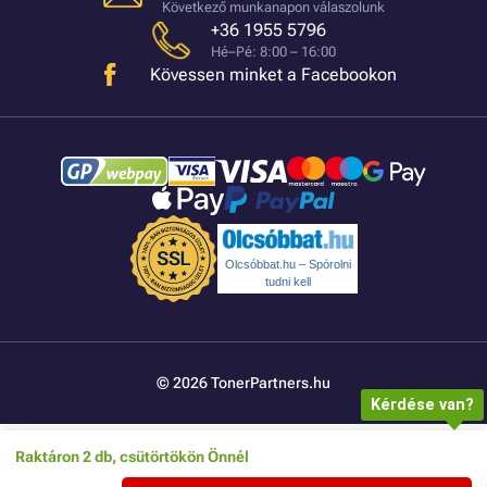
Következő munkanapon válaszolunk
+36 1955 5796
Hé–Pé: 8:00 – 16:00
Kövessen minket a Facebookon
Olcsóbbat.hu – Spórolni
tudni kell
© 2026 TonerPartners.hu
Kérdése van?
Raktáron 2 db, csütörtökön Önnél