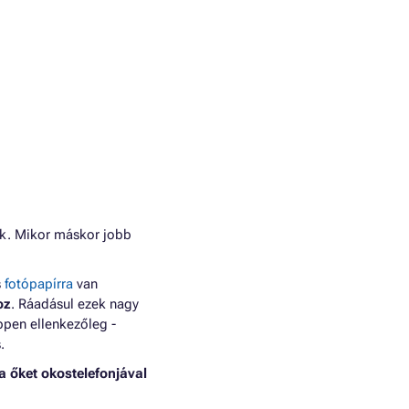
ik. Mikor máskor jobb
s
fotópapírra
van
oz
. Ráadásul ezek nagy
ppen ellenkezőleg -
.
a őket okostelefonjával