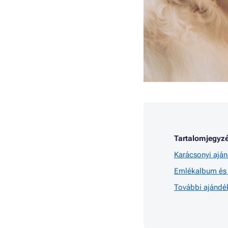
Tartalomjegyzé
Karácsonyi ajá
Emlékalbum és 
További ajándé