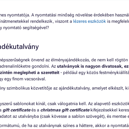
színes nyomtatója. A nyomtatási minőség növelése érdekében haszná
zínátmenetekkel rendelkezik, viszont a
lézeres eszközök
is megfelel
gy nyomtató segítségével?
ndékutalvány
népszerűségnek örvend az élményajándékozás, de nem kell rögtön
adrenalinlöketre gondolni. Az
utalványok is nagyon divatosak, ez
szintén meglepheti a szeretteit
- például egy közös festménykiállítá
gy egy finom vacsorával.
ny szimbolikus közvetítője az ajándékutalvány, amelyet elkészít,
szerű sablonokat kínál, csak válogatnia kell. Az alapvető eszközök
 a
gift certificate
és a
christmas gift certificate
kifejezésekkel keres
datot az utalványba (csak kövesse a sablon szövegét), és mentse el 
ormátumú, de ha az utalványnak színes a háttere, akkor a nyomtatás