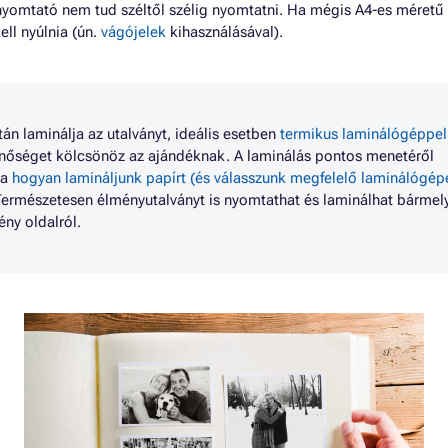
nyomtató nem tud széltől szélig nyomtatni. Ha mégis A4-es méretű 
ell nyúlnia (ún.
vágójelek
kihasználásával).
án laminálja az utalványt, ideális esetben
termikus laminálógéppel
inőséget kölcsönöz az ajándéknak. A laminálás pontos menetéről
 a
hogyan lamináljunk papírt (és válasszunk megfelelő laminálógép
Természetesen élményutalványt is nyomtathat és laminálhat bármel
ny oldalról.