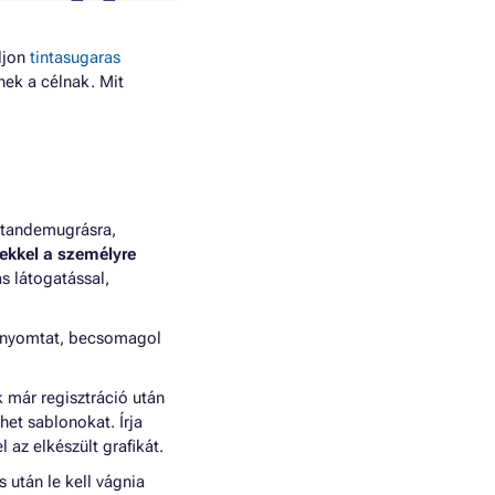
ljon
tintasugaras
nek a célnak. Mit
 tandemugrásra,
ekkel a személyre
s látogatással,
 kinyomtat, becsomagol
 már regisztráció után
het sablonokat. Írja
az elkészült grafikát.
 után le kell vágnia