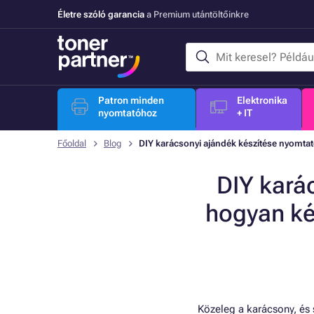
Életre szóló garancia
a Premium utántöltőinkre
Patron minden
Elektronika
nyomtatóhoz
+ IT
Főoldal
Blog
DIY karácsonyi ajándék készítése nyomtat
DIY kará
hogyan ké
Közeleg a karácsony, és 