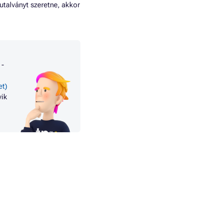
utalványt szeretne, akkor
-
et)
yik