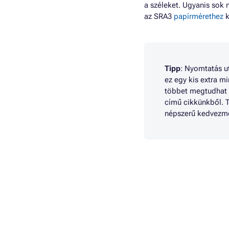
a széleket. Ugyanis sok 
az SRA3
papírmérethez
k
Tipp
: Nyomtatás ut
ez egy kis extra m
többet megtudhat
című cikkünkből. 
népszerű kedvezmé