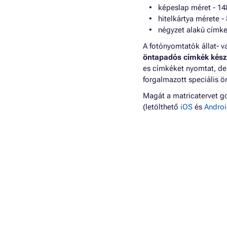
képeslap méret - 1
hitelkártya mérete -
négyzet alakú címke
A fotónyomtatók állat-
öntapadós címkék kész
es címkéket nyomtat, de 
forgalmazott speciális ö
Magát a matricatervet go
(letölthető
iOS
és
Andro