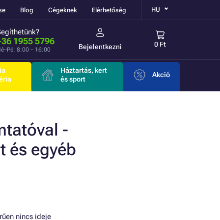
HU
se
Blog
Cégeknek
Elérhetőség
Segíthetünk?
+36 1955 5796
0 Ft
Bejelentkezni
é–Pé: 8:00 – 16:00
ia
Háztartás, kert
Akció
éria
és sport
tatóval -
t és egyéb
rűen nincs ideje