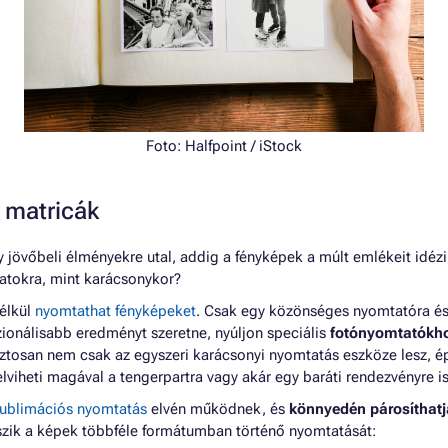
Foto:
Halfpoint
/ iStock
 matricák
 jövőbeli élményekre utal, addig a fényképek a múlt emlékeit idéz
natokra, mint karácsonykor?
élkül
nyomtathat fényképeket
. Csak egy közönséges nyomtatóra é
ionálisabb eredményt szeretne, nyúljon speciális
fotónyomtatókh
biztosan nem csak az egyszeri karácsonyi nyomtatás eszköze lesz, é
lviheti magával a tengerpartra vagy akár egy baráti rendezvényre is
ublimációs nyomtatás
elvén működnek, és
könnyedén párosíthatj
eszik a képek többféle formátumban történő nyomtatását: