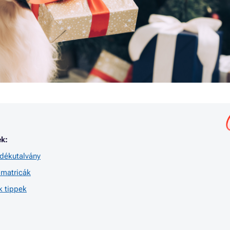
k:
ndékutalvány
matricák
k tippek