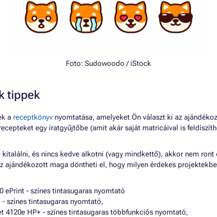
Foto:
Sudowoodo
/ iStock
k tippek
ék a
receptkönyv
nyomtatása, amelyeket Ön választ ki az ajándékoz
ecepteket egy iratgyűjtőbe (amit akár saját matricáival is feldíszí
kitalálni, és nincs kedve alkotni (vagy mindkettő), akkor nem ront
Az ajándékozott maga döntheti el, hogy milyen érdekes projektekb
0 ePrint - színes tintasugaras nyomtató
 színes tintasugaras nyomtató,
et 4120e HP+ - színes tintasugaras többfunkciós nyomtató,