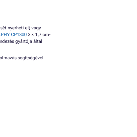
ét nyerheti el) vagy
LPHY CP1300
2 × 1,7 cm-
ndezés gyártója által
kalmazás segítségével