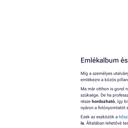
Emlékalbum és
Míg a személyes utalvány
emlékezni a közös pilla
Ma már otthon is gond n
szüksége. De ha professz
része
hordozható
, így 
nyáron a fotónyomtatót e
Ezek az eszközök a
hősz
is
. Általában lehetővé t