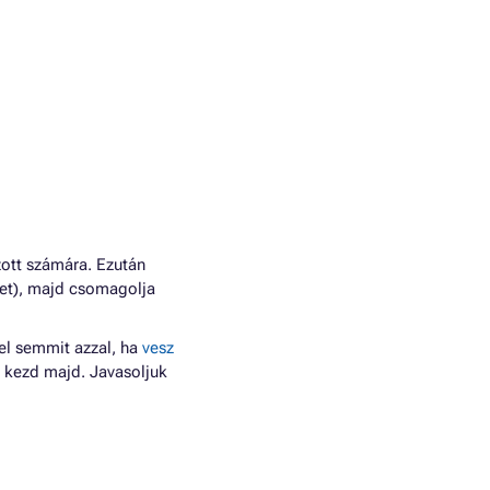
ott számára. Ezután
thet), majd csomagolja
 el semmit azzal, ha
vesz
e kezd majd. Javasoljuk