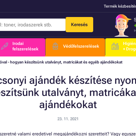
Termék kézbesíté
Keresés
H
Irodai
Higién
Védőfelszerelések
felszerelések
+ Drog
óval - hogyan készítsünk utalványt, matricákat és egyéb ajándékokat
csonyi ajándék készítése nyom
szítsünk utalványt, matricáka
ajándékokat
23. 11. 2021
szeretné valami eredetivel megajándékozni szeretteit? Vagy egysze