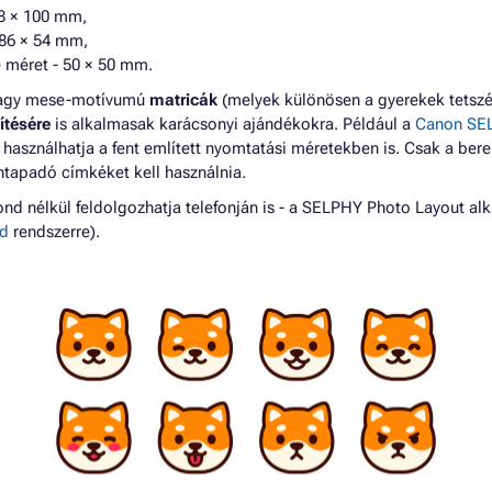
48 × 100 mm,
 86 × 54 mm,
 méret - 50 × 50 mm.
 vagy mese-motívumú
matricák
(melyek különösen a gyerekek tetszés
ítésére
is alkalmasak karácsonyi ajándékokra. Például a
Canon SE
használhatja a fent említett nyomtatási méretekben is. Csak a bere
ntapadó címkéket kell használnia.
nd nélkül feldolgozhatja telefonján is - a SELPHY Photo Layout al
id
rendszerre).