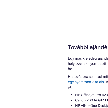
További ajándé
Egy másik eredeti ajánd
helyezze a kinyomtatott r
be.
Ha továbbra sem tud mit 
egy nyomtatót a fa alá
. 
pl.:
HP Officejet Pro 623
Canon PIXMA G1411 -
HP All-in-One Deskj