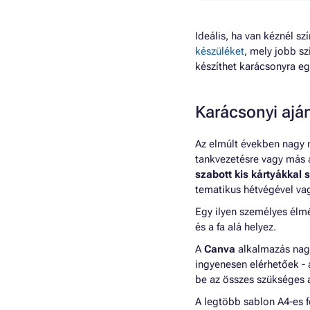
Ideális, ha van kéznél 
készüléket
, mely jobb s
készíthet karácsonyra e
Karácsonyi ajá
Az elmúlt években nagy 
tankvezetésre vagy más 
szabott kis kártyákkal 
tematikus hétvégével va
Egy ilyen személyes élmé
és a fa alá helyez.
A
Canva
alkalmazás nagy
ingyenesen elérhetőek -
be az összes szükséges a
A legtöbb sablon A4-es f