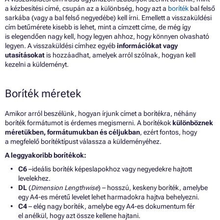
a kézbesítési címé, csupán az a különbség, hogy azt a
boríték
bal felső
sarkába (vagy a bal felső negyedébe) kell írni. Emellett a visszaküldési
cím betűmérete kisebb is lehet, mint a címzett címe, de még így
is elegendően nagy kell, hogy legyen ahhoz, hogy könnyen olvasható
legyen. A visszaküldési címhez egyéb
információkat vagy
utasításokat
is hozzáadhat, amelyek arról szólnak, hogyan kell
kezelni a küldeményt.
Boríték méretek
Amikor arról beszélünk, hogyan írjunk címet a borítékra, néhány
boríték formátumot is érdemes megismerni. A borítékok
különböznek
méretükben, formátumukban és céljukban
, ezért fontos, hogy
a megfelelő borítéktípust válassza a küldeményéhez.
A leggyakoribb borítékok:
C6
–ideális boríték képeslapokhoz vagy negyedekre hajtott
levelekhez.
DL
(
Dimension Lengthwise
) – hosszú, keskeny boríték, amelybe
egy A4-es méretű levelet lehet harmadokra hajtva behelyezni.
C4
– elég nagy boríték, amelybe egy A4-es dokumentum fér
el anélkül, hogy azt össze kellene hajtani.