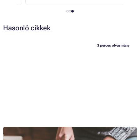
Hasonló cikkek
3 perces olvasmány
Hogyan készítsünk saját szakácskönyvet és egyéb konyhai