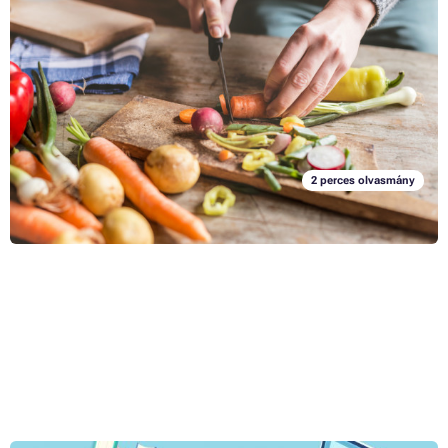
ötletek
Hány gramm vaj szerepelt abban a receptben? Melyik üvegbe tettük a
borsot? Ebben a cikkben olyan ötleteket adunk Önnek, amelyek
megkönnyítik a konyhában való tájékozódást; és ami a legjobb:
néhány pillanat alatt kinyomtathatja őket a nyomtatóján.
Teljes cikk »
2 perces olvasmány