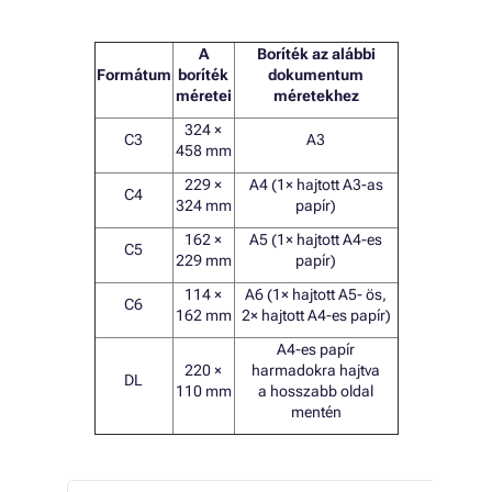
A
Boríték az alábbi
Formátum
boríték
dokumentum
méretei
méretekhez
324 ×
C3
A3
458 mm
229 ×
A4 (1× hajtott A3-as
C4
324 mm
papír)
162 ×
A5 (1× hajtott A4-es
C5
229 mm
papír)
114 ×
A6 (1× hajtott A5- ös,
C6
162 mm
2× hajtott A4-es papír)
A4-es papír
220 ×
harmadokra hajtva
DL
110 mm
a hosszabb oldal
mentén