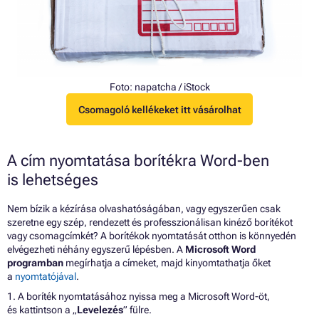
Foto:
napatcha
/ iStock
Csomagoló kellékeket itt vásárolhat
A cím nyomtatása borítékra Word-ben
is lehetséges
Nem bízik a kézírása olvashatóságában, vagy egyszerűen csak
szeretne egy szép, rendezett és professzionálisan kinéző borítékot
vagy csomagcímkét? A borítékok nyomtatását otthon is könnyedén
elvégezheti néhány egyszerű lépésben. A
Microsoft Word
programban
megírhatja a címeket, majd kinyomtathatja őket
a
nyomtatójával
.
1. A boríték nyomtatásához nyissa meg a Microsoft Word-öt,
és kattintson a „
Levelezés
” fülre.