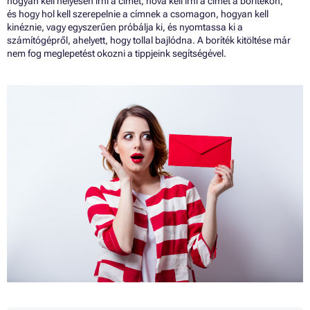
hogyan kell helyesen írni a címet, hová kell írni a címet a borítékon,
és hogy hol kell szerepelnie a címnek a csomagon, hogyan kell
kinéznie, vagy egyszerűen próbálja ki, és nyomtassa ki a
számítógépről, ahelyett, hogy tollal bajlódna. A boríték kitöltése már
nem fog meglepetést okozni a tippjeink segítségével.