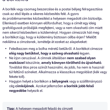
A boríték vagy csomag beszerzése és a postai bélyeg felragasztása
csak az első lépés a sikeres kézbesítés felé. A gyors
és problémamentes kézbesítést a helyesen megadott cím biztosítja.
Ellenkező esetben könnyen előfordulhat, hogy a címét egy ideig
grafológusok próbálják megfejteni, vagy a nem olvasható cím miatt
nem sikerül kézbesíteni a küldeményt. Hogyan címezzük hát meg
a borítékot úgy, hogy a küldemény biztosan célba érjen? Mielőtt
nekilátna a címzésnek, ismételje át ezeket az alapelveket:
Feledkezzen meg a bolha méretű betűkről. A borítékot címezze
elég nagy betűkkel, hogy a szöveg olvasható
legyen.
Ne írjon ceruzával. A címnek általában
nem szabad olyan
eszközzel
készülnie,
amely könnyen törölhető és újraírható
.
Továbbá tilos piros színűt használni, és jobb, ha nem is használ
túl feltűnő színeket. Alkalmazza a klasszikus megoldást (kék vagy
fekete toll).
Hagyjon helyet a borítékon a
bélyegnek
vagy a szállítmányozó
cég
címkéjének
. Azokat jellemzően
a boríték jobb felső
negyedébe
helyezik el.
Tipp:
A helyesen megadott feladó és címzett