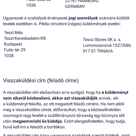
22767 HAMBURG
1038
GERMANY
Ugyanezek a szabályok érvényesek
jogi személyek
számára küldött
levelek esetében is. Példa címzésre (céges) küldemények esetén:
Teszt Béla
Teszt Kereskedelmi Kft.
Tesco Stores SK a. s.
Budapest
Lomonosovová 1527/68b.
Futár tér 29
917 01 TRNAVA
1038
Visszaküldési cím (feladó címe)
A visszaküldési cím elsősorban arra szolgál, hogy ha
a küldeményt
nem sikerül kézbesíteni, akkor azt visszaküldjék
annak, aki
a küldeményt feladta, az ott megadott feladó címére. Ha nem jelöli
meg a visszaküldési címet, előfordulhat, hogy a kézbesíthetetlen
csomagot vagy levelet a szállítmányozó társaság egy bizonyos idő
után
megsemmisíti és kidobja
. Ezért elengedhetetlen, hogy tudja,
hová kell írni a feladót a borítékon.
A visszaküldési cím írása ugyanazon szabályok szerint történik, mint