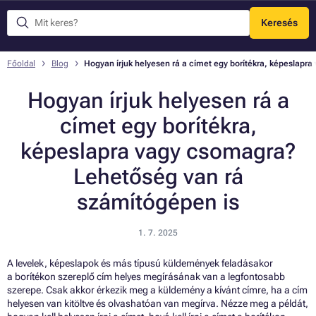
Keresés
Menü
Főoldal
Blog
Hogyan írjuk helyesen rá a címet egy borítékra, képeslapr
Hogyan írjuk helyesen rá a
címet egy borítékra,
képeslapra vagy csomagra?
Lehetőség van rá
számítógépen is
1. 7. 2025
A levelek, képeslapok és más típusú küldemények feladásakor
a borítékon szereplő cím helyes megírásának van a legfontosabb
szerepe. Csak akkor érkezik meg a küldemény a kívánt címre, ha a cím
helyesen van kitöltve és olvashatóan van megírva. Nézze meg a példát,