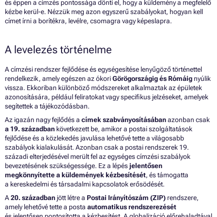
és éppen a címzés pontossága dönti el, hogy a küldemény a megfelelő
kézbe kerül-e. Nézzük meg azon egyszerű szabályokat, hogyan kell
címet írni a borítékra, levélre, csomagra vagy képeslapra.
A levelezés történelme
A címzési rendszer fejlődése és egységesítése lenyűgöző történettel
rendelkezik, amely egészen az ókori
Görögországig és Rómáig
nyúlik
vissza. Ekkoriban különböző módszereket alkalmaztak az épületek
azonosítására, például feliratokat vagy specifikus jelzéseket, amelyek
segítettek a tájékozódásban.
Az igazán nagy fejlődés a
címek szabványosításában
azonban csak
a 19. században
következett be, amikor a postai szolgáltatások
fejlődése és a közlekedés javulása lehetővé tette a világosabb
szabályok kialakulását. Azonban csak a postai rendszerek 19.
századi elterjedésével merült fel az egységes címzési szabályok
bevezetésének szükségessége. Ez a lépés
jelentősen
megkönnyítette a küldemények kézbesítését
, és támogatta
a kereskedelmi és társadalmi kapcsolatok erősödését.
A
20. században
jött létre a
Postai Irányítószám (ZIP)
rendszere,
amely lehetővé tette a posta
automatikus rendszerezését
és jelentősen pontosította a kézbesítést. A globalizáció előrehaladtával