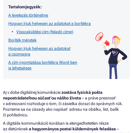
Tartalomjegyzék:
A levelezés történelme
Hogyan írjuk helyesen az adatokat a borítékra
Visszaküldési cím (feladó címe)
Boríték méretek
Hogyan írjuk helyesen az adatokat
a csomagra
A cím nyomtatása borítékra Word-ben
is lehetséges
Aj v dobe digitálnej komunikácie
zostáva fyzická pošta
nepostrádateľnou súčasťou nášho života
– a práve presnosť
v adresovaní rozhoduje o tom, či zásielka dorazí do správnych rúk.
Pozrieme sa na zásady ako napísať adresu na obálku, list, balík
či pohľadnicu.
A digitális kommunikáció korában is elengedhetetlen része
az életünknek
a hagyományos postai küldemények feladása
–