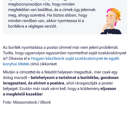
megbizonyosodjon róla, hogy minden
megfelelően van beállítva, és a címek úgy jelennek
meg, ahogy szeretné. Ha biztos abban, hogy
minden rendben van, akkor nyomtassa ki a
borítékra a végleges verziót.
Az boríték nyomtatása a postai címmel már nem jelent problémát.
Tudta, hogy ugyanolyan egyszerűen nyomtathat saját szakácskönyvet
is? Olvassa el a
Hogyan készítsünk saját szakácskönyvet és egyéb
konyhai ötletek
című cikkünket.
Miután a címzettet és a feladót helyesen megadtuk, már csak egy
dolog maradt –
belehelyezni a tartalmat a borítékba, gondosan
leragasztani, és elvinni a postára
, ahol ráragasztják a postai
bélyeget. Ezután már csak várni kell, hogy a küldemény
eljusson
a megfelelő kezekbe
!
Foto: Massonstock / iStock