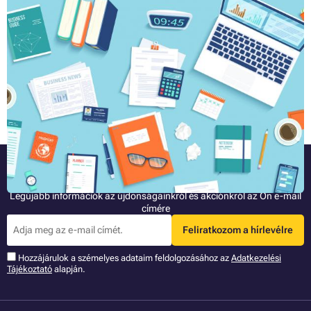
A papír tömege: hogyan válasszunk papírt
névjegykártyákhoz és más nyomtatási anyaghoz
Amennyiben névjegykártyákat vagy szórólapokat készül nyomtatni, a
nyomdák információt kérnek majd a papír súlyára vonatkozóan,
amelyre nyomtatni szeretne. Ebből a cikkből megtudhatja, hogy
pontosan mit jelent a papír tömege, miben különböznek a különböző
Teljes cikk »
vastagságú papírok és milyen típusú nyomtatási anyagok
nyomtatására alkalmasak.
Legyen az elsők között!
Legújabb információk az újdonságainkról és akciónkról az Ön e-mail
címére
Feliratkozom a hírlevélre
Hozzájárulok a szémelyes adataim feldolgozásához az
Adatkezelési
Tájékoztató
alapján.