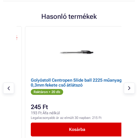
Hasonló termékek
TO
 26%
ak a
Golyóstoll Centropen Slide ball 2225 műanyag
Ton
0,3mm fekete cső átlátszó
UNI
Raktáron > 20 db
Rak
245 Ft
2 
193 Ft Áfa nélkül
2 00
Legalacsonyabb ár az elmúlt 30 napban:
215 Ft
Lega
Kosárba