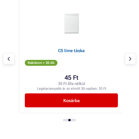
C5 lime táska
Raktáron > 20 db
Rak
45 Ft
35 Ft Áfa nélkül
Legalacsonyabb ár az elmúlt 30 napban:
35 Ft
Kosárba