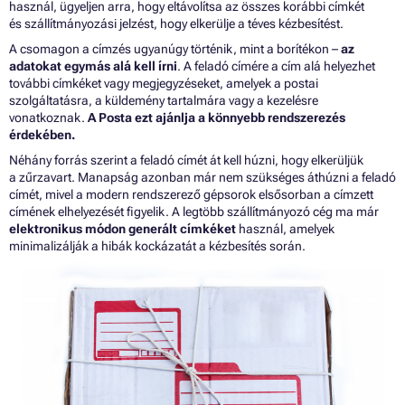
használ, ügyeljen arra, hogy eltávolítsa az összes korábbi címkét
és szállítmányozási jelzést, hogy elkerülje a téves kézbesítést.
A csomagon a címzés ugyanúgy történik, mint a borítékon –
az
adatokat egymás alá kell írni
. A feladó címére a cím alá helyezhet
további címkéket vagy megjegyzéseket, amelyek a postai
szolgáltatásra, a küldemény tartalmára vagy a kezelésre
vonatkoznak.
A Posta ezt ajánlja a könnyebb rendszerezés
érdekében.
Néhány forrás szerint a feladó címét át kell húzni, hogy elkerüljük
a zűrzavart. Manapság azonban már nem szükséges áthúzni a feladó
címét, mivel a modern rendszerező gépsorok elsősorban a címzett
címének elhelyezését figyelik. A legtöbb szállítmányozó cég ma már
elektronikus módon generált címkéket
használ, amelyek
minimalizálják a hibák kockázatát a kézbesítés során.