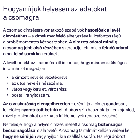
Hogyan írjuk helyesen az adatokat
a csomagra
A csomag címzésére vonatkozó szabályok
hasonlóak a levél
címzéséhez
– a címek megfelelő elhelyezése kulcsfontosságú
a problémamentes kézbesítéshez.
A címzett adatai mindig
a csomag jobb alsó részében
szerepeljenek, míg a
feladó adatai
a bal felső sarokba
kerülnek.
A levélborítékhoz hasonlóan itt is fontos, hogy minden szükséges
információt megadjon:
a címzett neve és vezetékneve,
az utca neve és házszáma,
város vagy kerület, városrész,
postai irányítószám.
Az olvashatóság elengedhetetlen –
ezért írja a címet gondosan,
lehetőleg
nyomtatott betűkkel
. A piros szín használata nem ajánlott,
mivel problémákat okozhat a küldemények rendszerezésénél.
Ne feledje, hogy a helyes címzés mellett a csomag
biztonságos
becsomagolása
is alapvető. A csomag tartalmát kellően védeni kell,
hogy ne sérüljön
vagy nyíljon ki a szállítás során. Ha régi dobozt