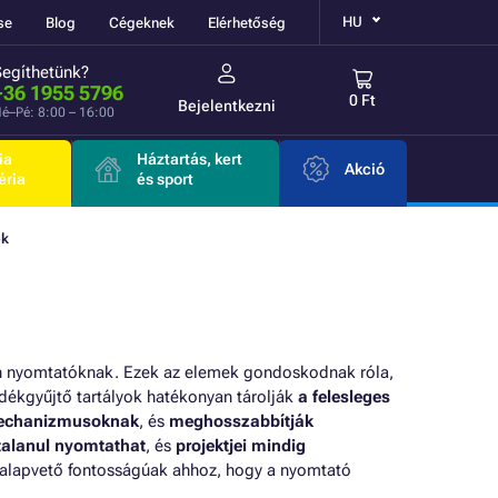
HU
se
Blog
Cégeknek
Elérhetőség
Segíthetünk?
+36 1955 5796
0 Ft
Bejelentkezni
é–Pé: 8:00 – 16:00
ia
Háztartás, kert
Akció
éria
és sport
ok
son nyomtatóknak. Ezek az elemek gondoskodnak róla,
adékgyűjtő tartályok hatékonyan tárolják
a felesleges
mechanizmusoknak
, és
meghosszabbítják
talanul nyomtathat
, és
projektjei mindig
k alapvető fontosságúak ahhoz, hogy a nyomtató