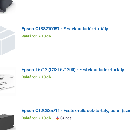
Epson C13S210057 - Festékhulladék-tartály
Raktáron > 10 db
Epson T6712 (C13T671200) - Festékhulladék-tartály
Raktáron > 10 db
Epson C12C935711 - Festékhulladék-tartály, color (szí
Raktáron > 10 db
Színes