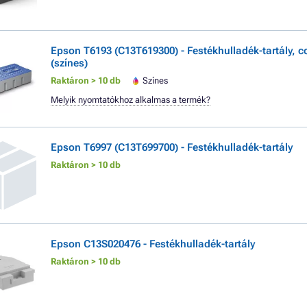
Epson T6193 (C13T619300) - Festékhulladék-tartály, c
(színes)
Raktáron > 10 db
Színes
Melyik nyomtatókhoz alkalmas a termék?
Epson T6997 (C13T699700) - Festékhulladék-tartály
Raktáron > 10 db
Epson C13S020476 - Festékhulladék-tartály
Raktáron > 10 db