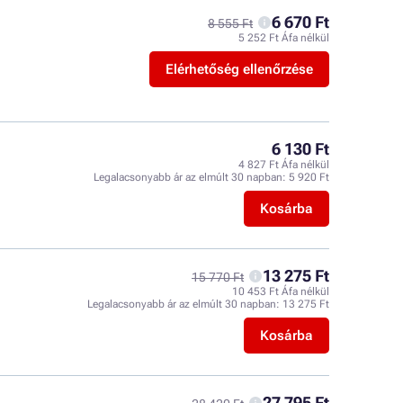
6 670 Ft
8 555 Ft
5 252 Ft Áfa nélkül
Elérhetőség ellenőrzése
6 130 Ft
4 827 Ft Áfa nélkül
Legalacsonyabb ár az elmúlt 30 napban:
5 920 Ft
Kosárba
13 275 Ft
15 770 Ft
10 453 Ft Áfa nélkül
Legalacsonyabb ár az elmúlt 30 napban:
13 275 Ft
Kosárba
27 795 Ft