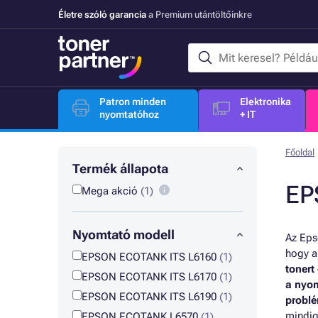
Életre szóló garancia
a Premium utántöltőinkre
Patron minden
Elektronika
nyomtatóhoz
+ IT
Főoldal
Termék állapota
EP
Mega akció
(1)
Nyomtató modell
Az Eps
hogy a
EPSON ECOTANK ITS L6160
(1)
tonert
EPSON ECOTANK ITS L6170
(1)
a nyom
EPSON ECOTANK ITS L6190
(1)
problé
mindig
EPSON ECOTANK L6570
(1)