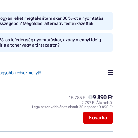
ogyan lehet megtakarítani akár 80 %-ot a nyomtatás
sszegéből? Megoldás: alternatív festékkazetták
%-os lefedettség nyomtatáskor, avagy mennyi ideig
írja a toner vagy a tintapatron?
agyobb kedvezménytől
9 890 Ft
15 785 Ft
7 787 Ft Áfa nélkül
Legalacsonyabb ár az elmúlt 30 napban:
9 890 Ft
Kosárba