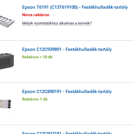
Epson T6191 (C13T619100) - Festékhulladék-tartály
Nincs raktáron
Melyik nyomtatókhoz alkalmas a termék?
Epson C12C939891 - Festékhulladék-tartály
Raktáron > 10 db
Epson C12C890191 - Festékhulladék-tartály
Raktáron 1 db
Epson C12C937181 - Festékhulladék-tartály