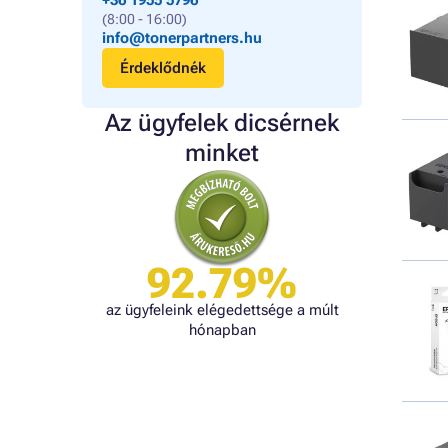
+36 1955 5796
(8:00 - 16:00)
info@tonerpartners.hu
Érdeklődnék
Az ügyfelek dicsérnek
minket
92.79%
az ügyfeleink elégedettsége a múlt
hónapban