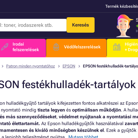
Termék kézbesíté
Keresés
H
Irodai
Higién
Védőfelszerelések
felszerelések
+ Drog
Patron minden nyomtatóhoz
EPSON
EPSON festékhulladék-tartály
SON festékhulladék-tartályok
on hulladékgyűjtő tartályok kifejezetten fontos alkatrészei az Ep
 nyomtató mindig
tiszta legyen
és
optimálisan működjön
. A hull
 és más szennyeződéseket
,
védelmet nyújtanak a nyomtatási 
tató élettartamát.
Az Epson hulladékgyűjtők használatával
zavar
mamentesen és kiváló minőségben készülnek el
. Ezek a gyűjtő
 a legjobb teljesítményt nyújtsa.
Mutass többet