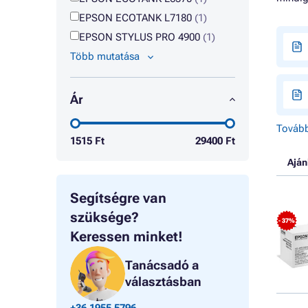
EPSON ECOTANK L7180
(1)
EPSON STYLUS PRO 4900
(1)
Több mutatása
Ár
Tovább
1515
Ft
29400
Ft
Aján
Segítségre van
szüksége?
- 37%
Keressen minket!
Tanácsadó a
választásban