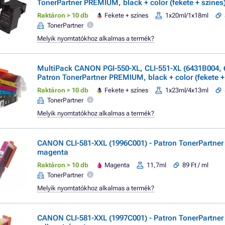
TonerPartner PREMIUM, black + color (fekete + színes
Raktáron > 10 db
Fekete + színes
1x20ml/1x18ml
TonerPartner
Melyik nyomtatókhoz alkalmas a termék?
MultiPack CANON PGI-550-XL, CLI-551-XL (6431B004, 
Patron TonerPartner PREMIUM, black + color (fekete +
Raktáron > 10 db
Fekete + színes
1x23ml/4x13ml
TonerPartner
Melyik nyomtatókhoz alkalmas a termék?
CANON CLI-581-XXL (1996C001) - Patron TonerPartne
magenta
Raktáron > 10 db
Magenta
11,7ml
89 Ft / ml
TonerPartner
Melyik nyomtatókhoz alkalmas a termék?
CANON CLI-581-XXL (1997C001) - Patron TonerPartne