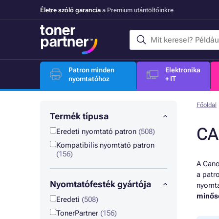
Életre szóló garancia
a Premium utántöltőinkre
Patron minden
Elektronika
nyomtatóhoz
+ IT
Főoldal
Termék típusa
CA
Eredeti nyomtató patron
(508)
Kompatibilis nyomtató patron
(156)
A Cano
a patr
Nyomtatófesték gyártója
nyomta
minősé
Eredeti
(508)
TonerPartner
(156)