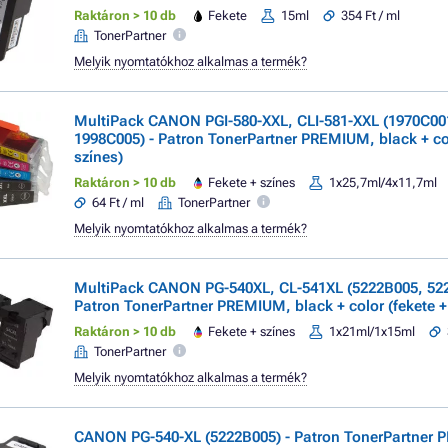
Raktáron > 10 db
Fekete
15ml
354 Ft / ml
TonerPartner
Melyik nyomtatókhoz alkalmas a termék?
MultiPack CANON PGI-580-XXL, CLI-581-XXL (1970C00
1998C005) - Patron TonerPartner PREMIUM, black + col
színes)
Raktáron > 10 db
Fekete + színes
1x25,7ml/4x11,7ml
64 Ft / ml
TonerPartner
Melyik nyomtatókhoz alkalmas a termék?
MultiPack CANON PG-540XL, CL-541XL (5222B005, 522
Patron TonerPartner PREMIUM, black + color (fekete +
Raktáron > 10 db
Fekete + színes
1x21ml/1x15ml
TonerPartner
Melyik nyomtatókhoz alkalmas a termék?
CANON PG-540-XL (5222B005) - Patron TonerPartner