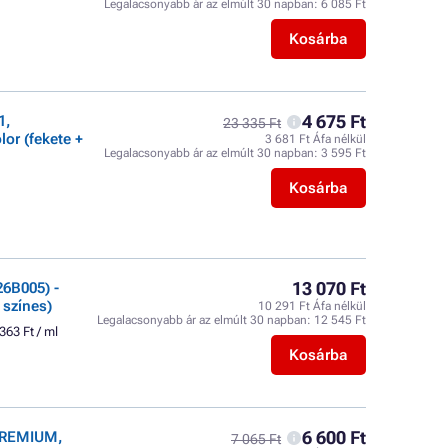
Legalacsonyabb ár az elmúlt 30 napban:
6 085 Ft
Kosárba
4 675 Ft
1,
23 335 Ft
or (fekete +
3 681 Ft Áfa nélkül
Legalacsonyabb ár az elmúlt 30 napban:
3 595 Ft
Kosárba
13 070 Ft
6B005) -
 színes)
10 291 Ft Áfa nélkül
Legalacsonyabb ár az elmúlt 30 napban:
12 545 Ft
363 Ft / ml
Kosárba
6 600 Ft
 PREMIUM,
7 065 Ft