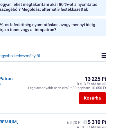
ogyan lehet megtakarítani akár 80 %-ot a nyomtatás
sszegéből? Megoldás: alternatív festékkazetták
%-os lefedettség nyomtatáskor, avagy mennyi ideig
írja a toner vagy a tintapatron?
agyobb kedvezménytől
13 225 Ft
Patron
)
10 413 Ft Áfa nélkül
Legalacsonyabb ár az elmúlt 30 napban:
10 650 Ft
Kosárba
5 310 Ft
 PREMIUM,
6 520 Ft
4 181 Ft Áfa nélkül