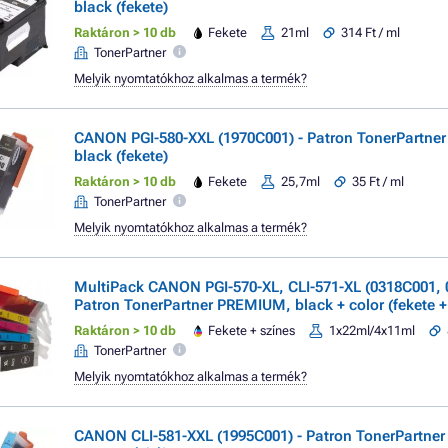
black (fekete)
Raktáron > 10 db
Fekete
21ml
314 Ft / ml
TonerPartner
Melyik nyomtatókhoz alkalmas a termék?
CANON PGI-580-XXL (1970C001) - Patron TonerPartne
black (fekete)
Raktáron > 10 db
Fekete
25,7ml
35 Ft / ml
TonerPartner
Melyik nyomtatókhoz alkalmas a termék?
MultiPack CANON PGI-570-XL, CLI-571-XL (0318C001, 
Patron TonerPartner PREMIUM, black + color (fekete +
Raktáron > 10 db
Fekete + színes
1x22ml/4x11ml
TonerPartner
Melyik nyomtatókhoz alkalmas a termék?
CANON CLI-581-XXL (1995C001) - Patron TonerPartne