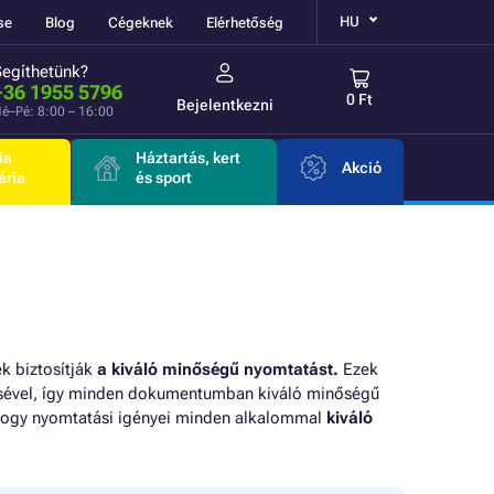
HU
se
Blog
Cégeknek
Elérhetőség
Segíthetünk?
+36 1955 5796
0 Ft
Bejelentkezni
é–Pé: 8:00 – 16:00
ia
Háztartás, kert
Akció
éria
és sport
k biztosítják
a kiváló minőségű nyomtatást.
Ezek
ésével, így minden dokumentumban kiváló minőségű
, hogy nyomtatási igényei minden alkalommal
kiváló