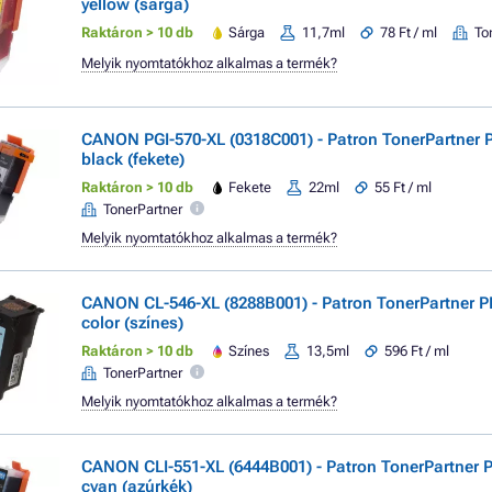
yellow (sárga)
Raktáron > 10 db
Sárga
11,7ml
78 Ft / ml
To
Melyik nyomtatókhoz alkalmas a termék?
CANON PGI-570-XL (0318C001) - Patron TonerPartner
black (fekete)
Raktáron > 10 db
Fekete
22ml
55 Ft / ml
TonerPartner
Melyik nyomtatókhoz alkalmas a termék?
CANON CL-546-XL (8288B001) - Patron TonerPartner
color (színes)
Raktáron > 10 db
Színes
13,5ml
596 Ft / ml
TonerPartner
Melyik nyomtatókhoz alkalmas a termék?
CANON CLI-551-XL (6444B001) - Patron TonerPartner
cyan (azúrkék)