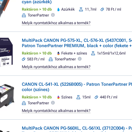
cyan (azúrkék)
Raktáron > 10 db
Azúrkék
11,7ml
78 Ft / ml
TonerPartner
Melyik nyomtatókhoz alkalmas a termék?
MultiPack CANON PG-575-XL, CL-576-XL (5437C001, 5
Patron TonerPartner PREMIUM, black + color (fekete +
Raktáron > 10 db
Fekete + színes
1x15ml/1x12,6ml
583 Ft / ml
TonerPartner
Melyik nyomtatókhoz alkalmas a termék?
CANON CL-541-XL (5226B005) - Patron TonerPartner
color (színes)
Raktáron > 10 db
Színes
15ml
440 Ft / ml
TonerPartner
Melyik nyomtatókhoz alkalmas a termék?
MultiPack CANON PG-560XL, CL-561XL (3712C004) - P