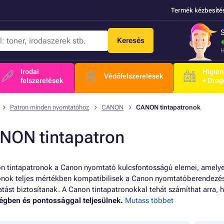
Termék kézbesíté
Keresés
H
Irodai
Higién
Védőfelszerelések
felszerelések
+ Drog
Patron minden nyomtatóhoz
CANON
CANON tintapatronok
NON tintapatron
n tintapatronok a Canon nyomtató kulcsfontosságú elemei, amelye
onok teljes mértékben kompatibilisek a Canon nyomtatóberendez
tást biztosítanak. A Canon tintapatronokkal tehát számíthat arra
gben és pontossággal teljesülnek.
Mutass többet