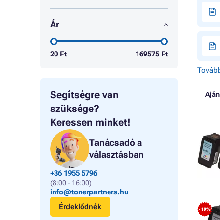
Ár
20
Ft
169575
Ft
Tovább
Segítségre van
Aján
szüksége?
Keressen minket!
Tanácsadó a
választásban
+36 1955 5796
(8:00 - 16:00)
info@tonerpartners.hu
Érdeklődnék
- 19%