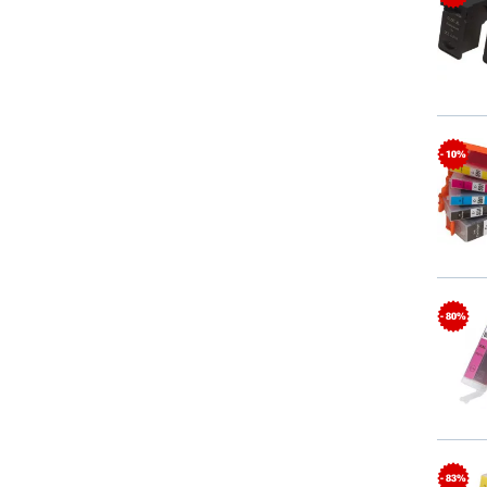
- 10%
- 80%
- 83%