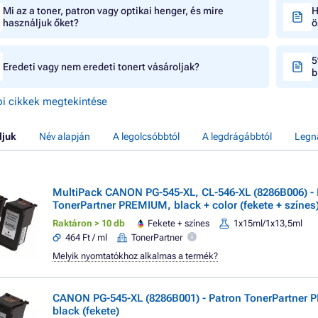
Mi az a toner, patron vagy optikai henger, és mire
H
használjuk őket?
ö
5
Eredeti vagy nem eredeti tonert vásároljak?
b
i cikkek megtekintése
ljuk
Név alapján
A legolcsóbbtól
A legdrágábbtól
Legn
MultiPack CANON PG-545-XL, CL-546-XL (8286B006) - 
TonerPartner PREMIUM, black + color (fekete + színes
Raktáron > 10 db
Fekete + színes
1x15ml/1x13,5ml
464 Ft / ml
TonerPartner
Melyik nyomtatókhoz alkalmas a termék?
CANON PG-545-XL (8286B001) - Patron TonerPartner
black (fekete)