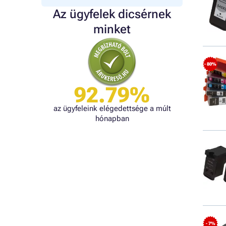
Az ügyfelek dicsérnek
minket
- 80%
92.79%
az ügyfeleink elégedettsége a múlt
hónapban
- 7%