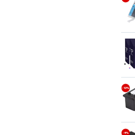
- 12%
- 9%