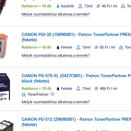
Raktáron > 10 db
Azúrkék
13ml
46 Ft / ml
To
Melyik nyomtatókhoz alkalmas a termék?
CANON PGI-35 (1509B001) - Patron TonerPartner PRE
(fekete)
Raktáron > 10 db
Fekete
10ml
65 Ft / ml
Ton
Melyik nyomtatókhoz alkalmas a termék?
CANON PG-575-XL (5437C001) - Patron TonerPartner
black (fekete)
Raktáron > 10 db
Fekete
15ml
486 Ft / ml
TonerPartner
Melyik nyomtatókhoz alkalmas a termék?
CANON PG-512 (2969B001) - Patron TonerPartner PRE
(fekete)