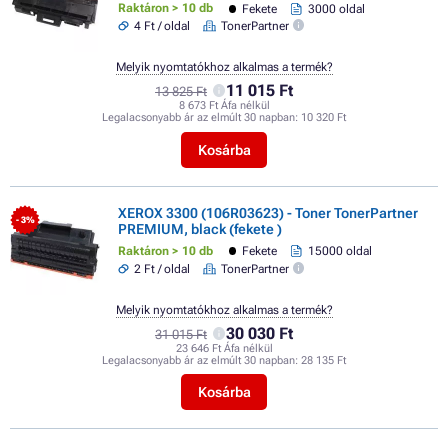
Raktáron > 10 db
Fekete
3000 oldal
4 Ft / oldal
TonerPartner
Melyik nyomtatókhoz alkalmas a termék?
11 015 Ft
13 825 Ft
8 673 Ft Áfa nélkül
Legalacsonyabb ár az elmúlt 30 napban:
10 320 Ft
Kosárba
XEROX 3300 (106R03623) - Toner TonerPartner
- 3%
PREMIUM, black (fekete )
Raktáron > 10 db
Fekete
15000 oldal
2 Ft / oldal
TonerPartner
Melyik nyomtatókhoz alkalmas a termék?
30 030 Ft
31 015 Ft
23 646 Ft Áfa nélkül
Legalacsonyabb ár az elmúlt 30 napban:
28 135 Ft
Kosárba