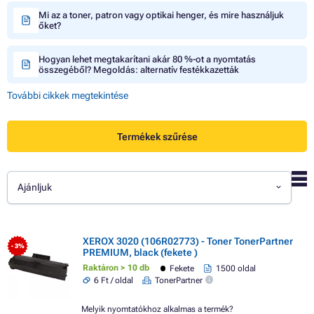
Mi az a toner, patron vagy optikai henger, és mire használjuk
őket?
Hogyan lehet megtakarítani akár 80 %-ot a nyomtatás
összegéből? Megoldás: alternatív festékkazetták
További cikkek megtekintése
Termékek szűrése
Ajánljuk
XEROX 3020 (106R02773) - Toner TonerPartner
- 3%
PREMIUM, black (fekete )
Raktáron > 10 db
Fekete
1500 oldal
6 Ft / oldal
TonerPartner
Melyik nyomtatókhoz alkalmas a termék?