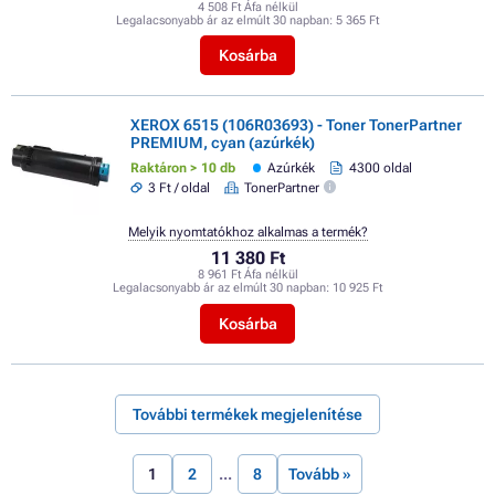
4 508 Ft Áfa nélkül
Legalacsonyabb ár az elmúlt 30 napban:
5 365 Ft
Kosárba
XEROX 6515 (106R03693) - Toner TonerPartner
PREMIUM, cyan (azúrkék)
Raktáron > 10 db
Azúrkék
4300 oldal
3 Ft / oldal
TonerPartner
Melyik nyomtatókhoz alkalmas a termék?
11 380 Ft
8 961 Ft Áfa nélkül
Legalacsonyabb ár az elmúlt 30 napban:
10 925 Ft
Kosárba
További termékek megjelenítése
1
2
8
Tovább »