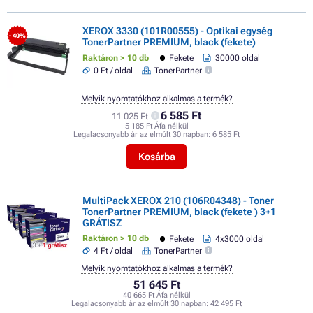
XEROX 3330 (101R00555) - Optikai egység
- 40%
TonerPartner PREMIUM, black (fekete)
Raktáron > 10 db
Fekete
30000 oldal
0 Ft / oldal
TonerPartner
Melyik nyomtatókhoz alkalmas a termék?
6 585 Ft
11 025 Ft
5 185 Ft Áfa nélkül
Legalacsonyabb ár az elmúlt 30 napban:
6 585 Ft
Kosárba
MultiPack XEROX 210 (106R04348) - Toner
TonerPartner PREMIUM, black (fekete ) 3+1
GRÁTISZ
Raktáron > 10 db
Fekete
4x3000 oldal
4 Ft / oldal
TonerPartner
Melyik nyomtatókhoz alkalmas a termék?
51 645 Ft
40 665 Ft Áfa nélkül
Legalacsonyabb ár az elmúlt 30 napban:
42 495 Ft