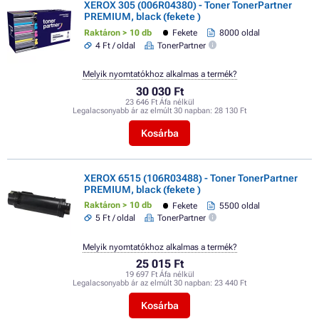
XEROX 305 (006R04380) - Toner TonerPartner
PREMIUM, black (fekete )
Raktáron > 10 db
Fekete
8000 oldal
4 Ft / oldal
TonerPartner
Melyik nyomtatókhoz alkalmas a termék?
30 030 Ft
23 646 Ft Áfa nélkül
Legalacsonyabb ár az elmúlt 30 napban:
28 130 Ft
Kosárba
XEROX 6515 (106R03488) - Toner TonerPartner
PREMIUM, black (fekete )
Raktáron > 10 db
Fekete
5500 oldal
5 Ft / oldal
TonerPartner
Melyik nyomtatókhoz alkalmas a termék?
25 015 Ft
19 697 Ft Áfa nélkül
Legalacsonyabb ár az elmúlt 30 napban:
23 440 Ft
Kosárba