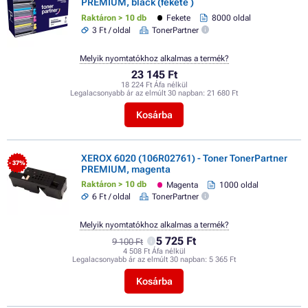
PREMIUM, black (fekete )
Raktáron > 10 db
Fekete
8000 oldal
3 Ft / oldal
TonerPartner
Melyik nyomtatókhoz alkalmas a termék?
23 145 Ft
18 224 Ft Áfa nélkül
Legalacsonyabb ár az elmúlt 30 napban:
21 680 Ft
Kosárba
XEROX 6020 (106R02761) - Toner TonerPartner
- 37%
PREMIUM, magenta
Raktáron > 10 db
Magenta
1000 oldal
6 Ft / oldal
TonerPartner
Melyik nyomtatókhoz alkalmas a termék?
5 725 Ft
9 100 Ft
4 508 Ft Áfa nélkül
Legalacsonyabb ár az elmúlt 30 napban:
5 365 Ft
Kosárba