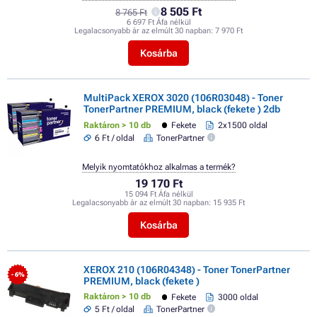
8 505 Ft
8 765 Ft
6 697 Ft Áfa nélkül
Legalacsonyabb ár az elmúlt 30 napban:
7 970 Ft
Kosárba
MultiPack XEROX 3020 (106R03048) - Toner
TonerPartner PREMIUM, black (fekete ) 2db
Raktáron > 10 db
Fekete
2x1500 oldal
6 Ft / oldal
TonerPartner
Melyik nyomtatókhoz alkalmas a termék?
19 170 Ft
15 094 Ft Áfa nélkül
Legalacsonyabb ár az elmúlt 30 napban:
15 935 Ft
Kosárba
XEROX 210 (106R04348) - Toner TonerPartner
- 6%
PREMIUM, black (fekete )
Raktáron > 10 db
Fekete
3000 oldal
5 Ft / oldal
TonerPartner