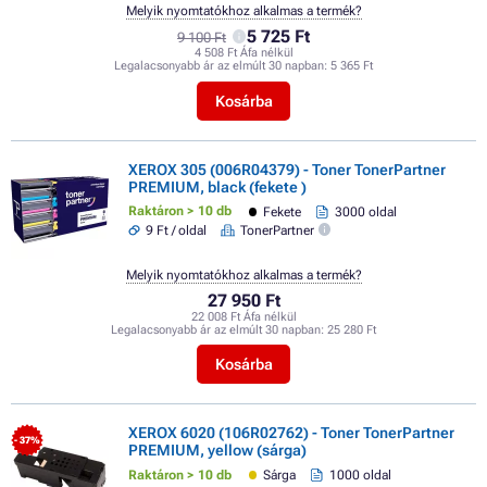
Melyik nyomtatókhoz alkalmas a termék?
5 725 Ft
9 100 Ft
4 508 Ft Áfa nélkül
Legalacsonyabb ár az elmúlt 30 napban:
5 365 Ft
Kosárba
XEROX 305 (006R04379) - Toner TonerPartner
PREMIUM, black (fekete )
Raktáron > 10 db
Fekete
3000 oldal
9 Ft / oldal
TonerPartner
Melyik nyomtatókhoz alkalmas a termék?
27 950 Ft
22 008 Ft Áfa nélkül
Legalacsonyabb ár az elmúlt 30 napban:
25 280 Ft
Kosárba
XEROX 6020 (106R02762) - Toner TonerPartner
- 37%
PREMIUM, yellow (sárga)
Raktáron > 10 db
Sárga
1000 oldal