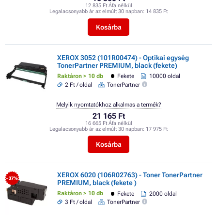
12 835 Ft Áfa nélkül
Legalacsonyabb ár az elmúlt 30 napban:
14 835 Ft
Kosárba
XEROX 3052 (101R00474) - Optikai egység
TonerPartner PREMIUM, black (fekete)
Raktáron > 10 db
Fekete
10000 oldal
2 Ft / oldal
TonerPartner
Melyik nyomtatókhoz alkalmas a termék?
21 165 Ft
16 665 Ft Áfa nélkül
Legalacsonyabb ár az elmúlt 30 napban:
17 975 Ft
Kosárba
XEROX 6020 (106R02763) - Toner TonerPartner
- 37%
PREMIUM, black (fekete )
Raktáron > 10 db
Fekete
2000 oldal
3 Ft / oldal
TonerPartner