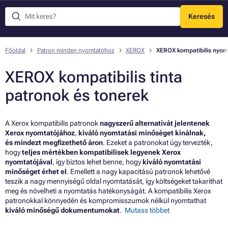
Keresés
Menü
Főoldal
Patron minden nyomtatóhoz
XEROX
XEROX kompatibilis nyom
XEROX kompatibilis tinta
patronok és tonerek
A Xerox kompatibilis patronok
nagyszerű alternatívát jelentenek
Xerox nyomtatójához
,
kiváló nyomtatási minőséget kínálnak,
és mindezt megfizethető áron
. Ezeket a patronokat úgy tervezték,
hogy
teljes mértékben kompatibilisek legyenek Xerox
nyomtatójával
, így biztos lehet benne, hogy
kiváló nyomtatási
minőséget érhet el
. Emellett a nagy kapacitású patronok lehetővé
teszik a nagy mennyiségű oldal nyomtatását, így költségeket takaríthat
meg és növelheti a nyomtatás hatékonyságát. A kompatibilis Xerox
patronokkal könnyedén és kompromisszumok nélkül nyomtathat
kiváló minőségű dokumentumokat
.
Mutass többet