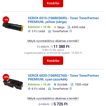
Kosárba
XEROX 6515 (106R03695) - Toner TonerPartner
- 1%
PREMIUM, yellow (sárga)
Raktáron > 10 db
Sárga
4300 oldal
3 Ft / oldal
TonerPartner
Melyik nyomtatókhoz alkalmas a termék?
11 380 Ft
11 490 Ft
8 961 Ft Áfa nélkül
Legalacsonyabb ár az elmúlt 30 napban:
10 925 Ft
Kosárba
XEROX 6020 (106R02760) - Toner TonerPartner
- 37%
PREMIUM, cyan (azúrkék)
Raktáron > 10 db
Azúrkék
1000 oldal
6 Ft / oldal
TonerPartner
Melyik nyomtatókhoz alkalmas a termék?
5 725 Ft
9 100 Ft