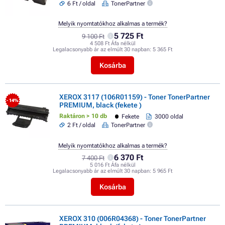
6 Ft / oldal
TonerPartner
Melyik nyomtatókhoz alkalmas a termék?
5 725 Ft
9 100 Ft
4 508 Ft Áfa nélkül
Legalacsonyabb ár az elmúlt 30 napban:
5 365 Ft
Kosárba
XEROX 3117 (106R01159) - Toner TonerPartner
- 14%
PREMIUM, black (fekete )
Raktáron > 10 db
Fekete
3000 oldal
2 Ft / oldal
TonerPartner
Melyik nyomtatókhoz alkalmas a termék?
6 370 Ft
7 400 Ft
5 016 Ft Áfa nélkül
Legalacsonyabb ár az elmúlt 30 napban:
5 965 Ft
Kosárba
XEROX 310 (006R04368) - Toner TonerPartner