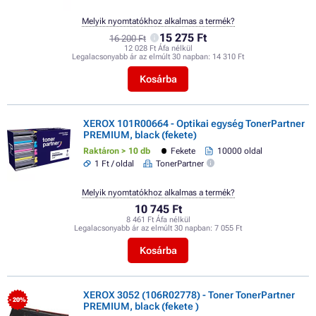
Melyik nyomtatókhoz alkalmas a termék?
15 275 Ft
16 200 Ft
12 028 Ft Áfa nélkül
Legalacsonyabb ár az elmúlt 30 napban:
14 310 Ft
Kosárba
XEROX 101R00664 - Optikai egység TonerPartner
PREMIUM, black (fekete)
Raktáron > 10 db
Fekete
10000 oldal
1 Ft / oldal
TonerPartner
Melyik nyomtatókhoz alkalmas a termék?
10 745 Ft
8 461 Ft Áfa nélkül
Legalacsonyabb ár az elmúlt 30 napban:
7 055 Ft
Kosárba
XEROX 3052 (106R02778) - Toner TonerPartner
- 20%
PREMIUM, black (fekete )