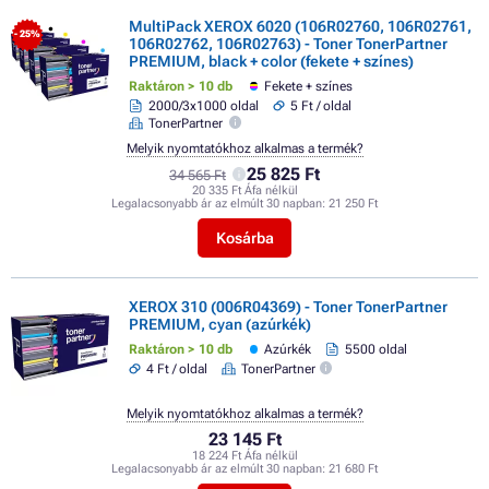
MultiPack XEROX 6020 (106R02760, 106R02761,
- 25%
106R02762, 106R02763) - Toner TonerPartner
PREMIUM, black + color (fekete + színes)
Raktáron > 10 db
Fekete + színes
2000/3x1000 oldal
5 Ft / oldal
TonerPartner
Melyik nyomtatókhoz alkalmas a termék?
25 825 Ft
34 565 Ft
20 335 Ft Áfa nélkül
Legalacsonyabb ár az elmúlt 30 napban:
21 250 Ft
Kosárba
XEROX 310 (006R04369) - Toner TonerPartner
PREMIUM, cyan (azúrkék)
Raktáron > 10 db
Azúrkék
5500 oldal
4 Ft / oldal
TonerPartner
Melyik nyomtatókhoz alkalmas a termék?
23 145 Ft
18 224 Ft Áfa nélkül
Legalacsonyabb ár az elmúlt 30 napban:
21 680 Ft