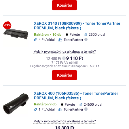
Kosárba
XEROX 3140 (108R00909) - Toner TonerPartner
- 27%
PREMIUM, black (fekete )
Raktáron > 10 db
Fekete
2500 oldal
4 Ft / oldal
TonerPartner
Melyik nyomtatókhoz alkalmas a termék?
9 110 Ft
12 480 Ft
7 173 Ft Áfa nélkül
Legalacsonyabb ár az elmúlt 30 napban:
8 535 Ft
Kosárba
XEROX 400 (106R03585) - Toner TonerPartner
PREMIUM, black (fekete )
Raktáron 9 db
Fekete
24600 oldal
1 Ft / oldal
TonerPartner
Melyik nyomtatókhoz alkalmas a termék?
16 300 Ft