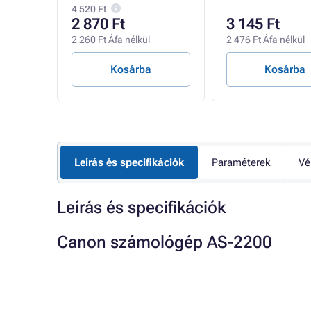
4 520 Ft
2 870 Ft
3 145 Ft
2 260 Ft Áfa nélkül
2 476 Ft Áfa nélkül
Kosárba
Kosárba
Leírás és specifikációk
Paraméterek
Vé
Leírás és specifikációk
Canon számológép AS-2200