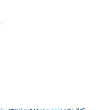
és
és hogyan válasszuk ki a megfelelő kiegészítőket?