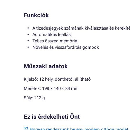
Funkciók
A tizedesjegyek számának kiválasztása és kerekít
Automatikus leállás
Teljes összeg memória
Növelés és visszafordítás gombok
Műszaki adatok
Kijelző: 12 hely, dönthető, állítható
Méretek: 198 × 140 × 34 mm
Súly: 212 g
Ez is érdekelheti Önt
Hogyan rendezzünk be egy modern otthoni irodát, 