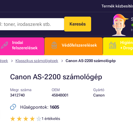
Termék kézbesíté
Keresés
H
Irodai
Higién
Védőfelszerelések
felszerelések
+ Drog
épek
Klasszikus számológépek
Canon AS-2200 számológép
Canon AS-2200 számológép
Megr. száma
OEM
Gyártó
3412740
4584B001
Canon
Hűségpontok:
1605
1 értékelés