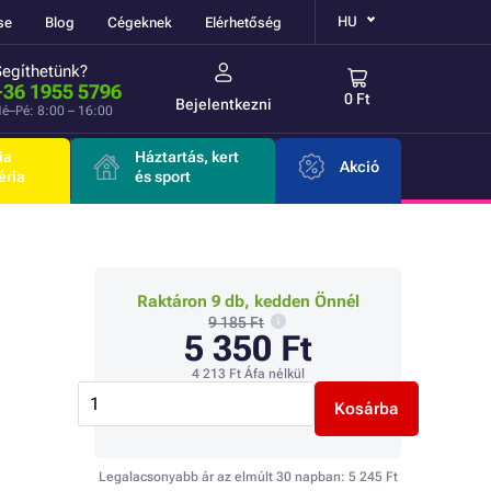
HU
se
Blog
Cégeknek
Elérhetőség
Segíthetünk?
+36 1955 5796
0 Ft
Bejelentkezni
é–Pé: 8:00 – 16:00
ia
Háztartás, kert
Akció
éria
és sport
Raktáron 9 db, kedden Önnél
9 185 Ft
5 350 Ft
4 213 Ft
Áfa nélkül
Kosárba
Legalacsonyabb ár az elmúlt 30 napban:
5 245 Ft