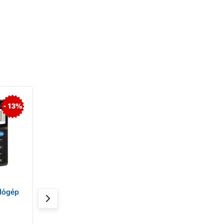
- 13%
DJ 120 D PLUS CASIO
Canon számológé
lógép
102TC DBL EMEA
Raktáron 18 db
Raktáron > 20 db