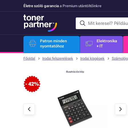
Életre szóló garancia
a Premium utántöltőinkre
Patron minden
Elektronika
nyomtatóhoz
+ IT
Főoldal
Irodai felszerelések
Irodai kisgépek
Számológ
Illusztrációs kép
- 42%