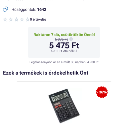
Hűségpontok:
1642
0 értékelés
Raktáron 7 db, csütörtökön Önnél
6 075 Ft
5 475 Ft
4 311 Ft
Áfa nélkül
Legalacsonyabb ár az elmúlt 30 napban:
4 930 Ft
Ezek a termékek is érdekelhetik Önt
- 36%