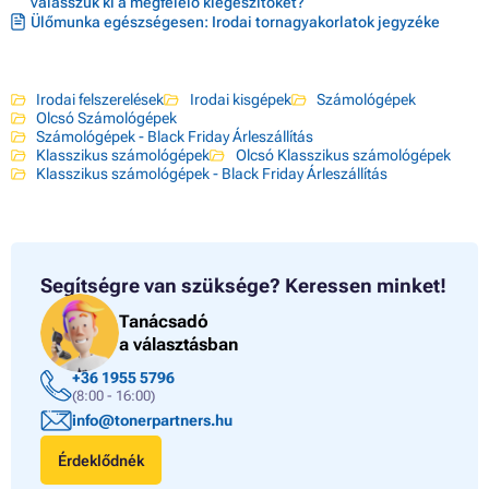
válasszuk ki a megfelelő kiegészítőket?
Ülőmunka egészségesen: Irodai tornagyakorlatok jegyzéke
Irodai felszerelések
Irodai kisgépek
Számológépek
Olcsó Számológépek
Számológépek - Black Friday Árleszállítás
Klasszikus számológépek
Olcsó Klasszikus számológépek
Klasszikus számológépek - Black Friday Árleszállítás
Segítségre van szüksége?
Keressen minket!
Tanácsadó
a választásban
+36 1955 5796
(8:00 - 16:00)
info@tonerpartners.hu
Érdeklődnék