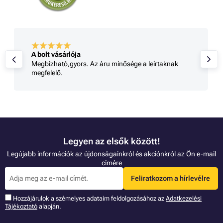
A bolt vásárlója
Megbízható,gyors. Az áru minősége a leírtaknak
megfelelő.
Legyen az elsők között!
Legújabb információk az újdonságainkról és akciónkról az Ön e-mail
címére
Feliratkozom a hírlevélre
Hozzájárulok a szémelyes adataim feldolgozásához az
Adatkezelési
Tájékoztató
alapján.