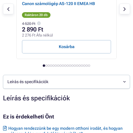
Canon számológép AS-120 II EMEA HB
SEC
Raktáron 20 db
Rak
4 520 Ft
2 890 Ft
3 
2 276 Ft Áfa nélkül
2 47
Kosárba
Leírás és specifikációk
Leírás és specifikációk
Ez is érdekelheti Önt
Hogyan rendezzünk be egy modern otthoni irodát, és hogyan