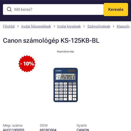
Keresés
Menü
Főoldal
Irodai felszerelések
Irodai kisgépek
Számológépek
Klasszik
Canon számológép KS-125KB-BL
Illusztrációs kép
- 10%
Megr. száma
OEM
Gyártó
AH31195055
6818C004
CANON