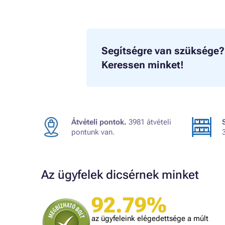
Segítségre van szüksége?
Keressen minket!
Átvételi pontok.
3981 átvételi
pontunk van.
Az ügyfelek dicsérnek minket
92.79%
A bolt vásárlója
t, amit
Minden rendben volt.
az ügyfeleink elégedettsége a múlt
is