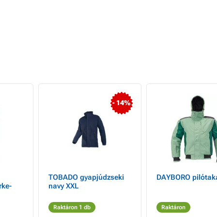
- 14%
TOBADO gyapjúdzseki
DAYBORO pilótak
rke-
navy XXL
Raktáron 1 db
Raktáron