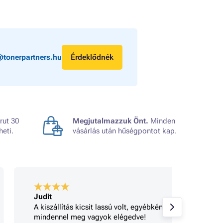
@tonerpartners.hu
Érdeklődnék
rut 30
Megjutalmazzuk Önt.
Minden
heti.
vásárlás után hűségpontot kap.
Judit
A bolt
A kiszállítás kicsit lassú volt, egyébként
Gyorsa
mindennel meg vagyok elégedve!
rendel