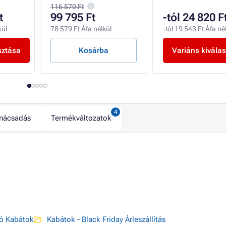
116 570 Ft
t
99 795 Ft
-tól 24 820 F
kül
78 579 Ft Áfa nélkül
-tól 19 543 Ft Áfa né
sztása
Kosárba
Variáns kivála
nácsadás
Termékváltozatok
ó Kabátok
Kabátok - Black Friday Árleszállítás