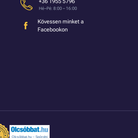
+36 1955 5796
Hé–Pé: 8:00 – 16:00
Kövessen minket a
Facebookon
Olcsóbbat.hu – Spórolni