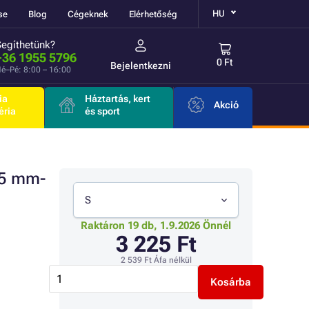
HU
se
Blog
Cégeknek
Elérhetőség
Segíthetünk?
+36 1955 5796
0 Ft
Bejelentkezni
é–Pé: 8:00 – 16:00
ia
Háztartás, kert
Akció
éria
és sport
.5 mm-
S
Raktáron 19 db, 1.9.2026 Önnél
3 225 Ft
2 539 Ft
Áfa nélkül
Kosárba