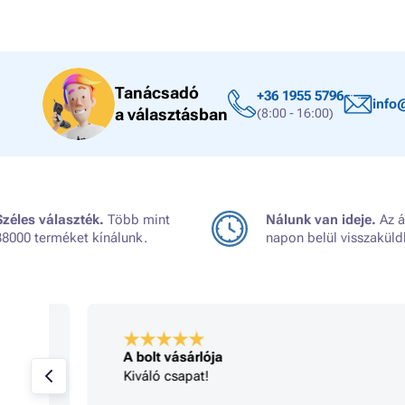
Tanácsadó
+36 1955 5796
info
a választásban
(8:00 - 16:00)
Széles választék.
Több mint
Nálunk van ideje.
Az á
38000 terméket kínálunk.
napon belül visszaküld
A bolt vásárlója
Kiváló csapat!