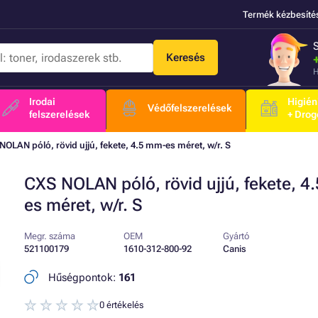
Termék kézbesíté
Keresés
H
Irodai
Higién
Védőfelszerelések
felszerelések
+ Drog
NOLAN póló, rövid ujjú, fekete, 4.5 mm-es méret, w/r. S
CXS NOLAN póló, rövid ujjú, fekete, 4
es méret, w/r. S
Megr. száma
OEM
Gyártó
521100179
1610-312-800-92
Canis
Hűségpontok:
161
0 értékelés