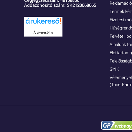
Cégjegyzékszám: 48158836
Reklamáció 
Adóazonosító szám: SK2120068665
Termék kéz
Fizetési m
Hűségrend
Árukereső.hu
Felvételi p
A nálunk tö
Élettartam-
Felelősségb
GYIK
Vélemények
(TonerPartn