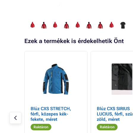
Ezek a termékek is érdekelhetik Önt
z, 170-
Blúz CXS STRETCH,
Blúz CXS SIRIUS
epes
férfi, közepes kék-
LUCIUS, férfi, szü
fekete, méret
zöld, méret
Raktáron
Raktáron