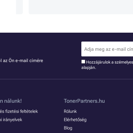
l az Ön e-mail címére
Hozzájárulok a szémelye
alapján.
n nálunk!
TonerPartners.hu
s fizetési feltételek
Rólunk
 irányelvek
Elérhetőség
Blog