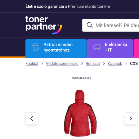
Életre szóló garancia
a Premium utántöltőinkre
Patron minden
Elektronika
nyomtatóhoz
+ IT
Főoldal
Védőfelszerelések
Ruházat
Kabátok
CXS 
Illusztrációs kép