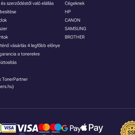
és szerződéstől való elállás
Cégeknek
besítése
HP
ódok
CANON
szer
SAMSUNG
ontok
BROTHER
rténő vásárlás 4 legfőbb előnye
garancia a tonerekre
iztosítás
 TonerPartner
ers.hu)