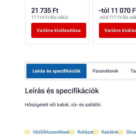
t
21 735 Ft
-tól 11 070 F
élkül
17 114 Ft Áfa nélkül
-tól 8 717 Ft Áfa nél
sztása
Variáns kiválasztása
Variáns kivála
Leírás és specifikációk
Paraméterek
Ta
Leírás és specifikációk
Hőszigetelt női kabát, víz- és szélálló.
Védőfelszerelések
Ruházat
Kabátok
Olcs