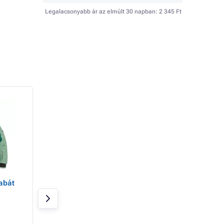
Legalacsonyabb ár az elmúlt 30 napban:
2 345 Ft
abát
DAYBORO park
Blúz CXS LUXY BR
férfi, zöld-fekete, 
Raktáron
Raktáron