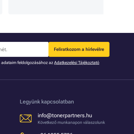
tájéko
Feliratkozom a hírlevélre
s adataim feldolgozásához az
Adatkezelési Tájékoztató
Legyünk kapcsolatban
info@tonerpartners.hu
Következő munkanapon válaszolunk