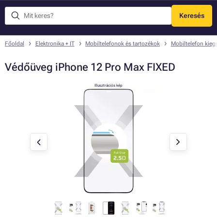
Keresés
Menü
Főoldal
Elektronika + IT
Mobiltelefonok és tartozékok
Mobiltelefon kieg
Védőüveg iPhone 12 Pro Max FIXED
Illusztrációs kép