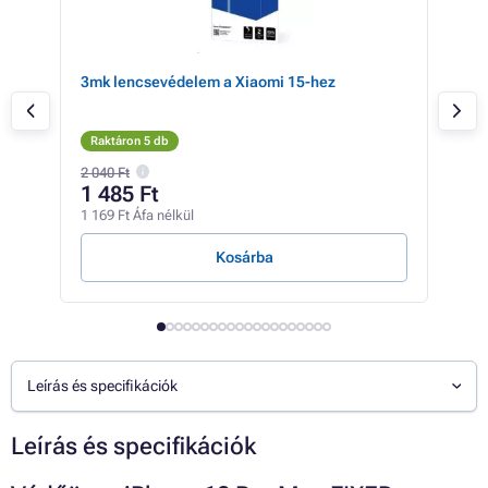
ng
3mk lencsevédelem a Xiaomi 15-hez
All
kés
Raktáron 5 db
Rak
2 040 Ft
3 14
1 485 Ft
2 
1 169 Ft Áfa nélkül
1 92
Kosárba
Leírás és specifikációk
Leírás és specifikációk