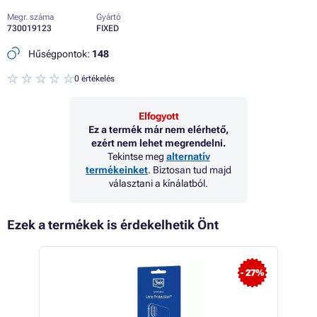
Megr. száma
Gyártó
730019123
FIXED
Hűségpontok:
148
0 értékelés
Elfogyott
Ez a termék már nem elérhető,
ezért nem lehet megrendelni.
Tekintse meg
alternatív
termékeinket
. Biztosan tud majd
választani a kínálatból.
Ezek a termékek is érdekelhetik Önt
 55%
- 27%