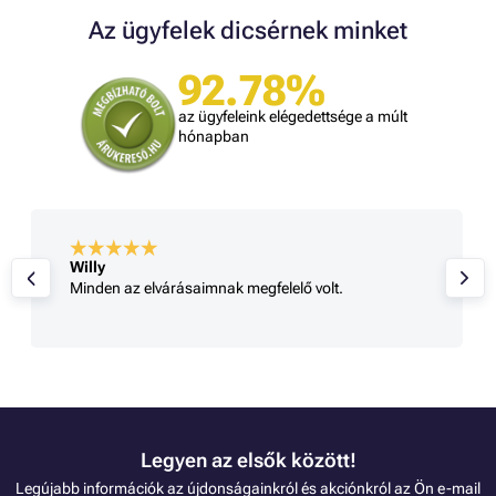
Az ügyfelek dicsérnek minket
92.78%
az ügyfeleink elégedettsége a múlt
hónapban
Willy
Minden az elvárásaimnak megfelelő volt.
Legyen az elsők között!
Legújabb információk az újdonságainkról és akciónkról az Ön e-mail