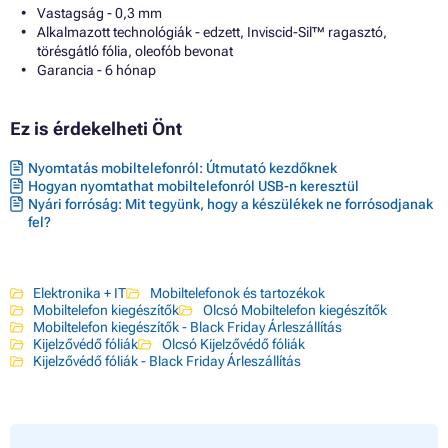
Vastagság - 0,3 mm
Alkalmazott technológiák - edzett, Inviscid-Sil™ ragasztó,
törésgátló fólia, oleofób bevonat
Garancia - 6 hónap
Ez is érdekelheti Önt
Nyomtatás mobiltelefonról: Útmutató kezdőknek
Hogyan nyomtathat mobiltelefonról USB-n keresztül
Nyári forróság: Mit tegyünk, hogy a készülékek ne forrósodjanak
fel?
Elektronika + IT
Mobiltelefonok és tartozékok
Mobiltelefon kiegészítők
Olcsó Mobiltelefon kiegészítők
Mobiltelefon kiegészítők - Black Friday Árleszállítás
Kijelzővédő fóliák
Olcsó Kijelzővédő fóliák
Kijelzővédő fóliák - Black Friday Árleszállítás