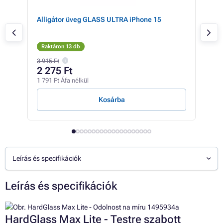
pple
Alligátor üveg GLASS ULTRA iPhone 15
CSO
iPh
Pro
Raktáron 13 db
Rak
3 915 Ft
2 275 Ft
2 
1 791 Ft Áfa nélkül
2 22
Kosárba
Leírás és specifikációk
Leírás és specifikációk
HardGlass Max Lite - Testre szabott