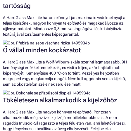
tartósság
A HardGlass Max Lite három előnnyel jár: maximális védelmet nyújt a
teljes kijelzőnek, nagyon könnyen telepíthető és megakadályozza az
ujjlenyomatokat. Mindössze 0,3 mm vastagságával és kristálytiszta
textúrájával torzításmentes képet garantál.
Ő vállal minden kockázatot
A HardGlass Max Lite a Wolf-Wilburn-skála szerinti legmagasabb, 9H
keménységi értékkel rendelkezik, és védi a teljes, akár hajlított mobil
képernyőjét. Keményítése 400 °C-on történt. Veszélyes helyzetben
megreped vagy megkarcolja magát. Nem kell aggódnia sem a kijelző,
sem az okostelefon széleinek sérülése miatt.
Tökéletesen alkalmazkodik a kijelzőhöz
A HardGlass Max Lite nagyon könnyen telepíthető. Pontosan
alkalmazkodik még az ívelt kijelzőjű mobiltelefonokhoz is. A nem
ragadós Inviscid-Sil ragasztó a teljes felületen van, ami lehetővé teszi,
hogy kényelmesen beállítsa az üveg elhelyezését. Felejtse el a