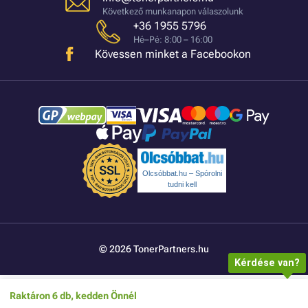
Következő munkanapon válaszolunk
+36 1955 5796
Hé–Pé: 8:00 – 16:00
Kövessen minket a Facebookon
Olcsóbbat.hu – Spórolni
tudni kell
© 2026 TonerPartners.hu
Kérdése van?
Raktáron 6 db, kedden Önnél