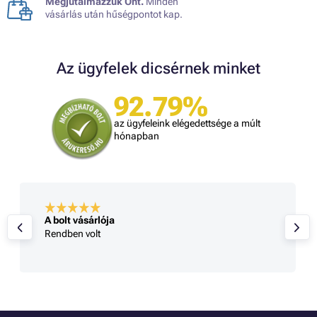
Megjutalmazzuk Önt.
Minden
vásárlás után hűségpontot kap.
Az ügyfelek dicsérnek minket
92.79%
az ügyfeleink elégedettsége a múlt
hónapban
A bolt vásárlója
Rendben volt