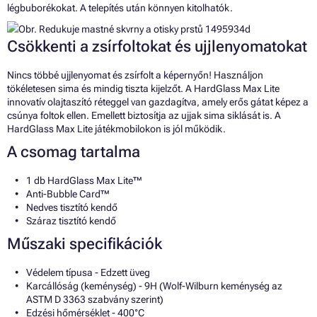
légbuborékokat. A telepítés után könnyen kitolhatók.
Csökkenti a zsírfoltokat és ujjlenyomatokat
Nincs többé ujjlenyomat és zsírfolt a képernyőn! Használjon
tökéletesen sima és mindig tiszta kijelzőt. A HardGlass Max Lite
innovatív olajtaszító réteggel van gazdagítva, amely erős gátat képez a
csúnya foltok ellen. Emellett biztosítja az ujjak sima siklását is. A
HardGlass Max Lite játékmobilokon is jól működik.
A csomag tartalma
1 db HardGlass Max Lite™
Anti-Bubble Card™
Nedves tisztító kendő
Száraz tisztító kendő
Műszaki specifikációk
Védelem típusa - Edzett üveg
Karcállóság (keménység) - 9H (Wolf-Wilburn keménység az
ASTM D 3363 szabvány szerint)
Edzési hőmérséklet - 400°C