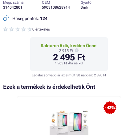
Megr. száma
OEM
Gyártó
314042801
5903108628914
3mk
Hűségpontok:
124
0 értékelés
Raktáron 6 db, kedden Önnél
3 915 Ft
2 495 Ft
1 965 Ft
Áfa nélkül
Legalacsonyabb ár az elmúlt 30 napban:
2 390 Ft
Ezek a termékek is érdekelhetik Önt
 42%
- 42%