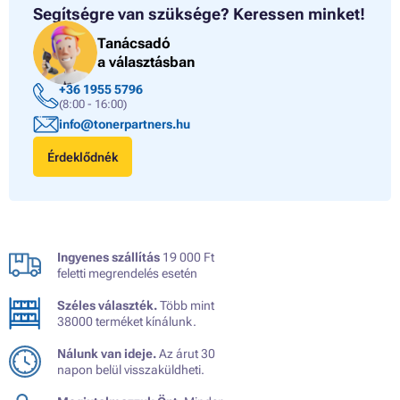
Segítségre van szüksége?
Keressen minket!
Tanácsadó
a választásban
+36 1955 5796
(8:00 - 16:00)
info@tonerpartners.hu
Érdeklődnék
Ingyenes szállítás
19 000 Ft
feletti megrendelés esetén
Széles választék.
Több mint
38000 terméket kínálunk.
Nálunk van ideje.
Az árut 30
napon belül visszaküldheti.