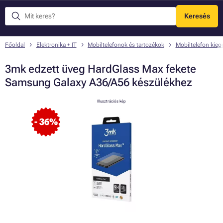
Keresés
Menü
Főoldal
Elektronika + IT
Mobiltelefonok és tartozékok
Mobiltelefon kieg
3mk edzett üveg HardGlass Max fekete
Samsung Galaxy A36/A56 készülékhez
Illusztrációs kép
- 36%