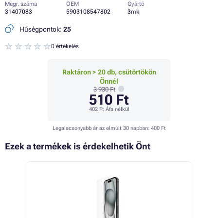
Megr. száma
OEM
Gyártó
31407083
5903108547802
3mk
Hűségpontok:
25
0 értékelés
Raktáron > 20 db, csütörtökön
Önnél
3 930 Ft
510 Ft
402 Ft
Áfa nélkül
Legalacsonyabb ár az elmúlt 30 napban:
400 Ft
Ezek a termékek is érdekelhetik Önt
 45%