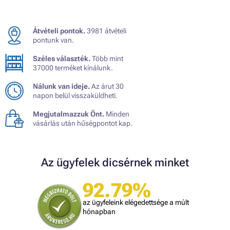
Átvételi pontok.
3981 átvételi
pontunk van.
Széles választék.
Több mint
37000 terméket kínálunk.
Nálunk van ideje.
Az árut 30
napon belül visszaküldheti.
Megjutalmazzuk Önt.
Minden
vásárlás után hűségpontot kap.
Az ügyfelek dicsérnek minket
92.79%
az ügyfeleink elégedettsége a múlt
hónapban