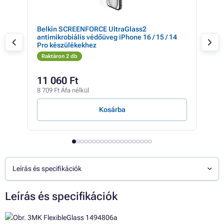
Belkin SCREENFORCE UltraGlass2
3mk
antimikrobiális védőüveg iPhone 16 / 15 / 14
Pro készülékekhez
Raktáron 2 db
Rak
2 04
11 060 Ft
1 
8 709 Ft Áfa nélkül
1 16
Kosárba
Leírás és specifikációk
Leírás és specifikációk