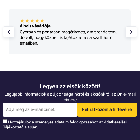
A bolt vásárlója
Gyorsan és pontosan megérkezett, amit rendeltem.
Jó volt, hogy közben is tájékoztattak a szállításról
emailben.
Legyen az elsők között!
Legújabb információk az újdonságainkról és akciónkról az Ön e-mail
címére
Feliratkozom a hírlevélre
Hozzájárulok a szémelyes adataim feldolgozásához az
Adatkezelési
Tájékoztató
alapján.