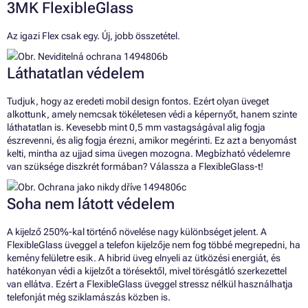
3MK FlexibleGlass
Az igazi Flex csak egy. Új, jobb összetétel.
Láthatatlan védelem
Tudjuk, hogy az eredeti mobil design fontos. Ezért olyan üveget
alkottunk, amely nemcsak tökéletesen védi a képernyőt, hanem szinte
láthatatlan is. Kevesebb mint 0,5 mm vastagságával alig fogja
észrevenni, és alig fogja érezni, amikor megérinti. Ez azt a benyomást
kelti, mintha az ujjad sima üvegen mozogna. Megbízható védelemre
van szüksége diszkrét formában? Válassza a FlexibleGlass-t!
Soha nem látott védelem
A kijelző 250%-kal történő növelése nagy különbséget jelent. A
FlexibleGlass üveggel a telefon kijelzője nem fog többé megrepedni, ha
kemény felületre esik. A hibrid üveg elnyeli az ütközési energiát, és
hatékonyan védi a kijelzőt a törésektől, mivel törésgátló szerkezettel
van ellátva. Ezért a FlexibleGlass üveggel stressz nélkül használhatja
telefonját még sziklamászás közben is.