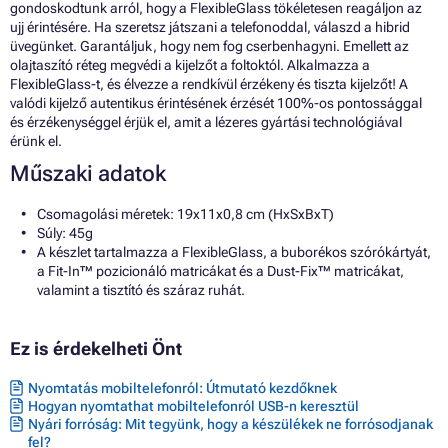
gondoskodtunk arról, hogy a FlexibleGlass tökéletesen reagáljon az
ujj érintésére. Ha szeretsz játszani a telefonoddal, válaszd a hibrid
üvegünket. Garantáljuk, hogy nem fog cserbenhagyni. Emellett az
olajtaszító réteg megvédi a kijelzőt a foltoktól. Alkalmazza a
FlexibleGlass-t, és élvezze a rendkívül érzékeny és tiszta kijelzőt! A
valódi kijelző autentikus érintésének érzését 100%-os pontossággal
és érzékenységgel érjük el, amit a lézeres gyártási technológiával
érünk el.
Műszaki adatok
Csomagolási méretek: 19x11x0,8 cm (HxSxBxT)
Súly: 45g
A készlet tartalmazza a FlexibleGlass, a buborékos szórókártyát,
a Fit-In™ pozicionáló matricákat és a Dust-Fix™ matricákat,
valamint a tisztító és száraz ruhát.
Ez is érdekelheti Önt
Nyomtatás mobiltelefonról: Útmutató kezdőknek
Hogyan nyomtathat mobiltelefonról USB-n keresztül
Nyári forróság: Mit tegyünk, hogy a készülékek ne forrósodjanak
fel?