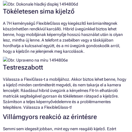
Tökéletesen sima kijelző
A 7H keménységű FlexibleGlass egy kiegészítő kerámiarétegnek
köszönhetően rendkívül karcálló. Hibrid üvegünkkel biztos lehet
benne, hogy mobiljának képernyője hosszú használat után is olyan
lesz, mintha új lenne. A telefont a zsebében vagy a táskájában
hordhatja a kulcsaival együtt, és a mi üvegünk gondoskodik arról,
hogy a kijelzőn ne jelenjenek meg karcolások.
Testreszabott
Válassza a FlexiGlass-t a mobiljához. Akkor biztos lehet benne, hogy
a kijelző minden centiméterét megvédi, és nem takarja el a kamera
lencséjét. Ráadásul hibrid üvegünk a kényelmes Fit-In elhatároló
matricák segítségével gyorsan és tökéletesen rátapad a kijelzőre.
Számítson a teljes képernyővédelemre és a problémamentes
telepítésre. Válassza a FlexibleGlass-t!
Villámgyors reakció az érintésre
Semmi sem idegesít jobban, mint egy nem reagáló kijelző. Ezért