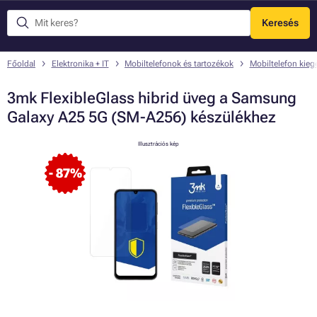
Keresés
Menü
Főoldal
Elektronika + IT
Mobiltelefonok és tartozékok
Mobiltelefon kieg
3mk FlexibleGlass hibrid üveg a Samsung
Galaxy A25 5G (SM-A256) készülékhez
Illusztrációs kép
- 87%